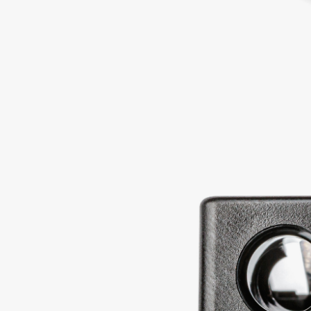
Aravia Professional
Alix Avien
Arcadia
Allies of Skin
Archetype
AMAN
B
Babor
beautyblender
Baffy
Bebble
Balmain Hair Couture
Beverly Hills Polo Club
ЭКСКЛЮЗИВ
Biodance
Banderas
Bioderma
Basicare
Biomed
Batiste
Biorepair
Beauty Bomb
Blanx
Beauty Pati
Blistex
Beautyblades
НОВИНКА