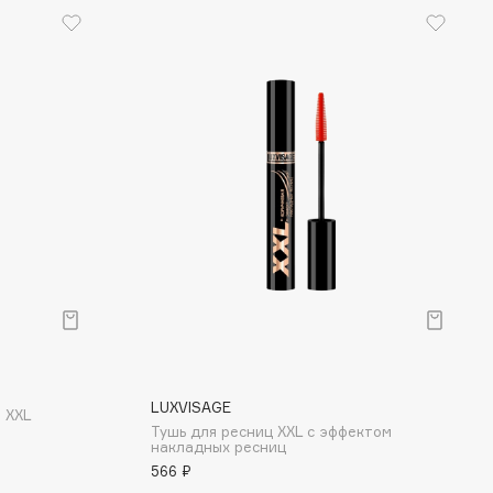
LUXVISAGE
 XXL
Тушь для ресниц XXL с эффектом
накладных ресниц
566 ₽