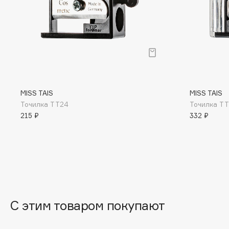
Eigshow
EpilProfi
Elemis
Erborian
Elian Russia
Essence
Elie Saab
Essential Parfums Paris
MISS TAIS
MISS TAIS
Точилка TT24
Точилка T
F
215 ₽
332 ₽
FANE
Flipper
Farmstay
FLOEMA
Felce Azzurra
Floraïku
Fillerina
Forlle'd
ЭКСКЛЮЗИВ
Fiona Franchimon
С этим товаром покупают