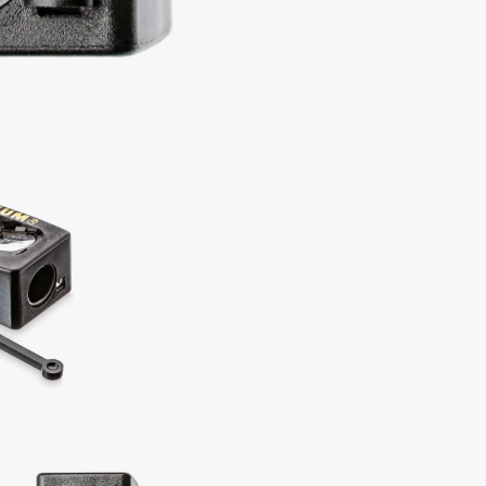
Consly
Corimo
CosRX
Cottolina
Crescina
Cunzite
Curaprox