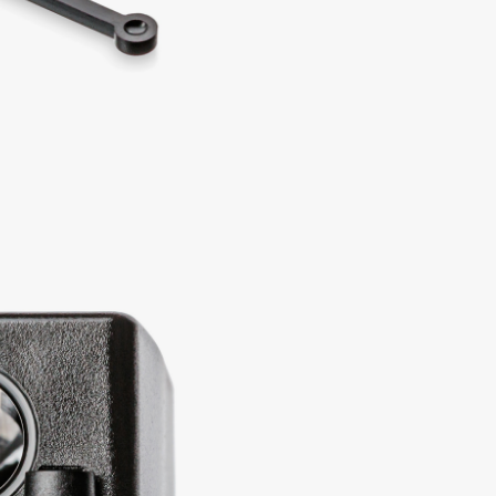
Aveda
Avene
Boadicea The Victorious
Bobbi Brown
BOOMSHOP
BORK
Brunello Cucinelli
Bvlgari
by TERRY
BY WISHTREND
Byredo