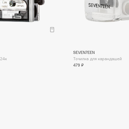
Etude organix
Eva Mosaic
Ex Nihilo
EXOARI L
SEVEN7EEN
T24к
Точилка для карандашей
479 ₽
Fragrance Du Bois
Frederic Malle
Frudia
Funny Organix