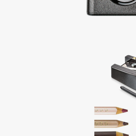
BLOME
C
Cadence
Chupa Chups
Capelli Dorati
Clarette
Carbon Theory
Clarins
Carmex
Clarins Precious
НОВИНКА
Carolina Herrera
Clinique
Catrice
Clive Christian
Celimax
Club De Nuit
Cettua
Collagenina