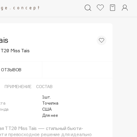
ais
T20 Miss Tais
Т ОТЗЫВОВ
ПРИМЕНЕНИЕ
СОСТАВ
1шт.
кта
Точилка
енда
США
Для нее
я TT20 Miss Tais — стильный бьюти-
нт и превосходное решение для идеально