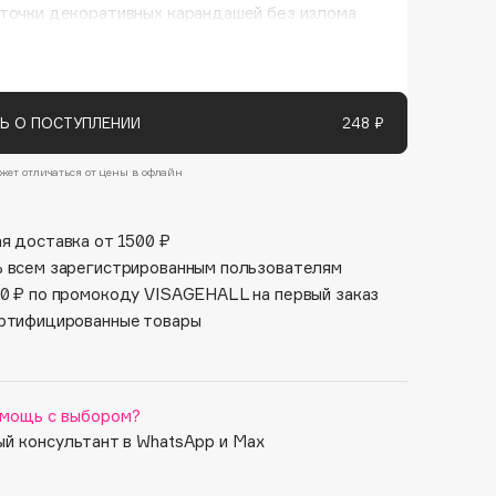
Финал лета
аточки декоративных карандашей без излома
Парфюм для тебя
1 АВГ - 31 АВГ
5 АВГ - 9 АВГ
Ь О ПОСТУПЛЕНИИ
248 ₽
жет отличаться от цены в офлайн
я доставка от 1500 ₽
 всем зарегистрированным пользователям
0 ₽ по промокоду VISAGEHALL на первый заказ
ртифицированные товары
мощь с выбором?
й консультант в WhatsApp и Max