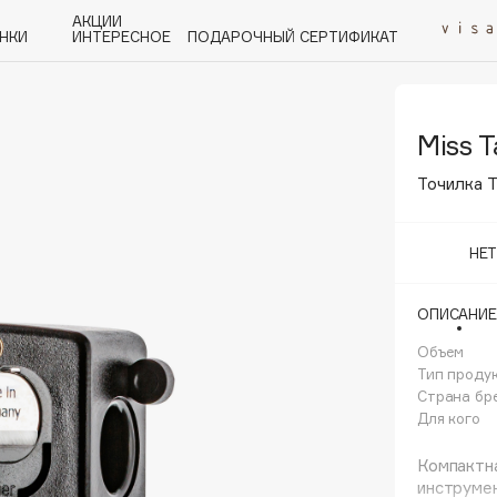
АКЦИИ
НКИ
ИНТЕРЕСНОЕ
ПОДАРОЧНЫЙ СЕРТИФИКАТ
Miss T
P
Q
R
S
T
U
V
W
Y
Z
А - Я
Точилка T
НЕ
ОПИСАНИЕ
Angiopharm
KIKO Milano
Объем
Тип проду
Estée Lauder
Страна бр
Clarins
Для кого
Компактна
инструме