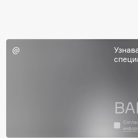
I
I Love My Hair
INGLOT
Iceberg
Initio
Узнав
Icon Skin
Insight Professional
Influence Beauty
Institut Esthederm
специ
J
ВА
James Read
Janeke
Jan Marini
Jimmy Choo
ЭКСКЛЮЗИВ
JMsolution
Согла
Jane Iredale
инфор