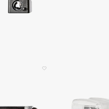
Dr.Althea
Dr.Ceuracle
Dr.Jart+
DSD de Luxe
Dyson
Estrâde
Estée Lauder
Etat Pur
Etude House