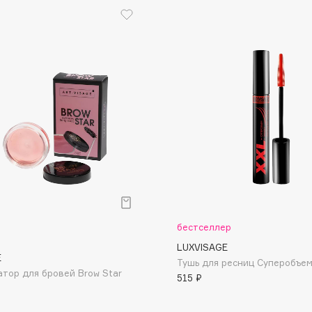
Gourmandise
Grace Day
Guerlain
Guess
бестселлер
Holika Holika
LUXVISAGE
Holly Polly
E
Тушь для ресниц Cуперобъем
Holy Land
тор для бровей Brow Star
515 ₽