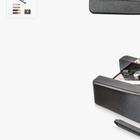
Подарки
0 - 9
Для дома
100BON
22|11
Техника
A
Acqua di Parma
Amina Daudova Brushes
Acque di Italia
Amouage
Adele for you
Amuleto Di Casa
Advante
Angiopharm
ЭКСКЛЮЗИВ
ЭКСКЛЮЗИВ
Aesop
Annbeauty
Age Stop
Anua
ЭКСКЛЮЗИВ
Apadent
AHFA Cosmetics
Apagard
Ajmal