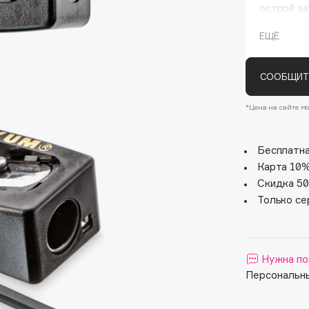
острой з
грифеля.
ЕЩЁ
СООБЩИТ
*Цена на сайте мо
Бесплатна
Architect Demidoff
Карта 10%
ARIVE MAKEUP
Скидка 50
Art&Fact
Только се
Art-Visage
Artdeco
Astra
Нужна по
Atelier Rebul
Персональны
Augustinus Bader