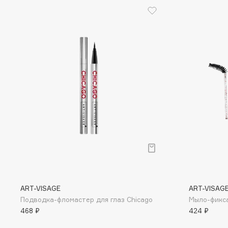
G
Garnier
Giardino Magico
Gecko
Gillette
Geltek
Givenchy
Genosys
Global Keratin
ЭКСКЛЮЗИВ
Global White
Geomar
H
Hadat Cosmetics
HELIBEAUTY
Hamis
Hempz
ART-VISAGE
ART-VISAG
Hapica
HFC
Подводка-фломастер для глаз Chicago
Мыло-фикса
468 ₽
424 ₽