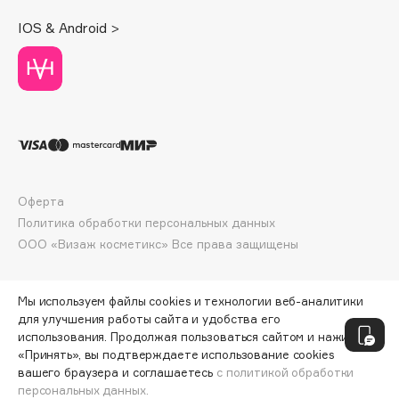
Deonica
IOS & Android >
Dessange
Dior
Divage
Dolce & Gabbana
Dolomit
Dorco
DP Daily Perfection
Оферта
Dr. Vranjes Firenze
Политика обработки персональных данных
Dr.Althea
ООО «Визаж косметикс» Все права защищены
Dr.Ceuracle
Dr.Jart+
Мы используем файлы cookies и технологии веб-аналитики
DSD de Luxe
для улучшения работы сайта и удобства его
использования. Продолжая пользоваться сайтом и нажимая
Dyson
«Принять», вы подтверждаете использование cookies
вашего браузера и соглашаетесь
с политикой обработки
персональных данных.
ДОБАВИТЬ В КОРЗИНУ
806 ₽