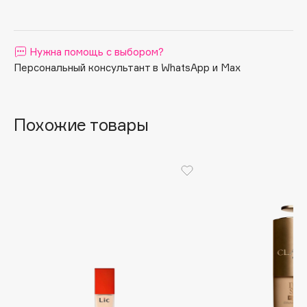
Apagard
Aravia Professional
Нужна помощь с выбором?
Arcadia
Персональный консультант в WhatsApp и Max
Archetype
Architect Demidoff
ARIVE MAKEUP
Похожие товары
Art&Fact
Art-Visage
Artdeco
Astra
Atelier Rebul
Augustinus Bader
Aveda
Avene