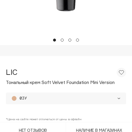
Подарки
Tom Ford
HFC
Для дома
Angiopharm
Техника
KIKO Milano
Estée Lauder
Clarins
0 - 9
LIC
100BON
Тональный крем Soft Velvet Foundation Mini Version
22|11
03Y
A
00Y
Acqua di Parma
*Цена на сайте может отличаться от цены в офлайн
01Y
Acque di Italia
НЕТ ОТЗЫВОВ
НАЛИЧИЕ В МАГАЗИНАХ