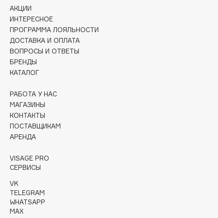
Collagenina
АКЦИИ
ИНТЕРЕСНОЕ
Consly
ПРОГРАММА ЛОЯЛЬНОСТИ
Corimo
ДОСТАВКА И ОПЛАТА
CosRX
ВОПРОСЫ И ОТВЕТЫ
Cottolina
БРЕНДЫ
КАТАЛОГ
Crescina
Cunzite
РАБОТА У НАС
Curaprox
МАГАЗИНЫ
КОНТАКТЫ
ПОСТАВЩИКАМ
D
АРЕНДА
d'Alba
VISAGE PRO
СЕРВИСЫ
DABO
VK
DARLING*
TELEGRAM
Darphin
WHATSAPP
MAX
Davines