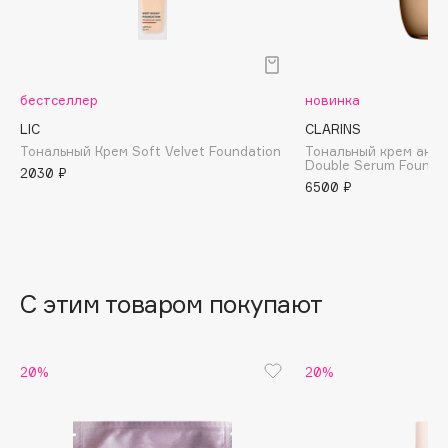
B
Babor
Baffy
бестселлер
новинка
Balmain Hair Couture
ЭКСКЛЮЗИВ
LIC
CLARINS
Banderas
Тональный Крем Soft Velvet Foundation
Тональный крем ант
Double Serum Founda
Basicare
2030 ₽
6500 ₽
Batiste
Beauty Bomb
Beauty Pati
Beautyblades
НОВИНКА
С этим товаром покупают
beautyblender
Bebble
Beverly Hills Polo Club
20%
20%
Biodance
Bioderma