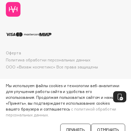
Deonica
Dessange
Dior
Divage
Dolce & Gabbana
Dolomit
Оферта
Dorco
Политика обработки персональных данных
DP Daily Perfection
ООО «Визаж косметикс» Все права защищены
Dr. Vranjes Firenze
Dr.Althea
Мы используем файлы cookies и технологии веб-аналитики
Dr.Ceuracle
для улучшения работы сайта и удобства его
Dr.Jart+
использования. Продолжая пользоваться сайтом и нажимая
DSD de Luxe
«Принять», вы подтверждаете использование cookies
вашего браузера и соглашаетесь
с политикой обработки
Dyson
персональных данных.
СООБЩИТЬ О ПОСТУПЛЕНИИ
659 ₽
ПРИНЯТЬ
ОТМЕНИТЬ