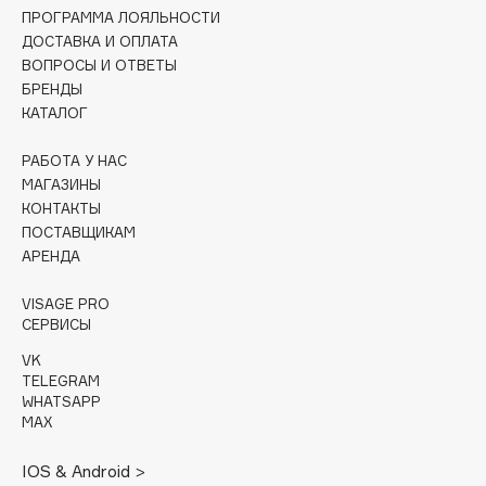
Collagenina
ПРОГРАММА ЛОЯЛЬНОСТИ
ДОСТАВКА И ОПЛАТА
Consly
ВОПРОСЫ И ОТВЕТЫ
Corimo
БРЕНДЫ
CosRX
КАТАЛОГ
Cottolina
РАБОТА У НАС
Crescina
МАГАЗИНЫ
Cunzite
КОНТАКТЫ
Curaprox
ПОСТАВЩИКАМ
АРЕНДА
D
VISAGE PRO
СЕРВИСЫ
d'Alba
VK
TELEGRAM
DABO
WHATSAPP
DARLING*
MAX
Darphin
IOS & Android >
Davines