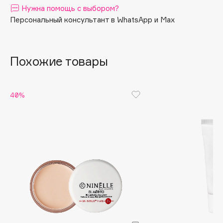
Нужна помощь с выбором?
Apagard
Персональный консультант в WhatsApp и Max
Aravia Professional
Arcadia
Archetype
Похожие товары
Architect Demidoff
ARIVE MAKEUP
40%
Art&Fact
Art-Visage
Artdeco
Astra
Atelier Rebul
Augustinus Bader
Aveda
Avene