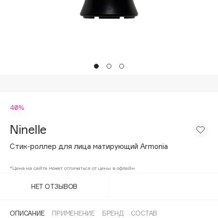
Подарки
Tom Ford
HFC
Для дома
Angiopharm
Техника
KIKO Milano
Estée Lauder
Clarins
0 - 9
40%
Ninelle
100BON
22|11
Стик-роллер для лица матирующий Armonia
*Цена на сайте может отличаться от цены в офлайн
A
НЕТ ОТЗЫВОВ
Acqua di Parma
Acque di Italia
ОПИСАНИЕ
ПРИМЕНЕНИЕ
БРЕНД
СОСТАВ