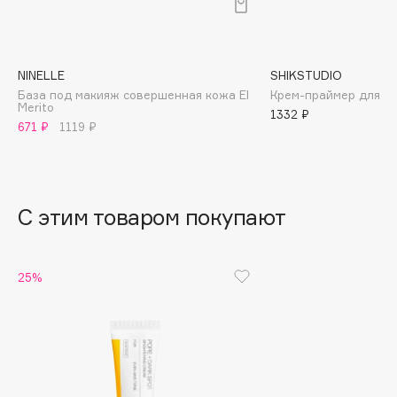
B
Babor
Baffy
NINELLE
SHIKSTUDIO
База под макияж совершенная кожа El
Крем-праймер для ли
Balmain Hair Couture
ЭКСКЛЮЗИВ
Merito
1332 ₽
Banderas
671 ₽
1119 ₽
Basicare
Batiste
Beauty Bomb
С этим товаром покупают
Beauty Pati
Beautyblades
НОВИНКА
25%
beautyblender
Bebble
Beverly Hills Polo Club
Biodance
Bioderma