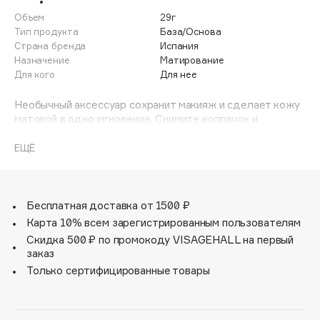
Adele for you
Объем
29г
Финал лета
Advante
Тип продукта
База/Основа
ЭКСКЛЮЗИВ
Страна бренда
Испания
1 АВГ - 31 АВГ
Aesop
Назначение
Матирование
Age Stop
Для кого
Для нее
ЭКСКЛЮЗИВ
AHFA Cosmetics
Необычный аксессуар сохранит макияж и сделает кожу
Ajmal
матовой в одно мгновение. Снимите колпачок и
пройдитесь роллером по участкам на лице, где жирный
Alix Avien
блеск особенно активный: на лбу, в зоне носогубных
ЕЩЁ
Allies of Skin
складок и подбородка. Роллер можно использовать
AMAN
поверх макияжа.
Amina Daudova Brushes
Бесплатная доставка от 1500 ₽
Amouage
Карта 10% всем зарегистрированным пользователям
Amuleto Di Casa
Скидка 500 ₽ по промокоду VISAGEHALL на первый
заказ
Angiopharm
ЭКСКЛЮЗИВ
Только сертифицированные товары
Annbeauty
Anua
Apadent