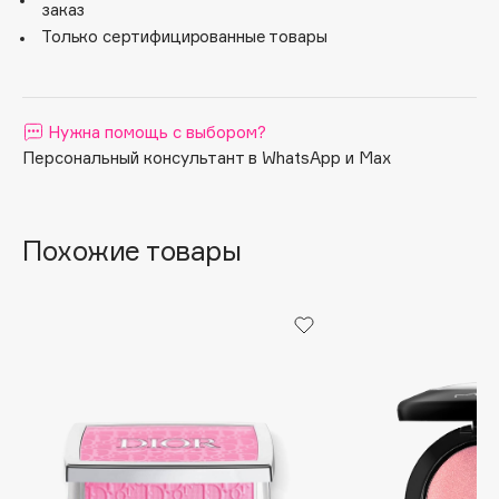
заказ
Apagard
Только сертифицированные товары
Aravia Professional
Arcadia
Archetype
Нужна помощь с выбором?
Architect Demidoff
Персональный консультант в WhatsApp и Max
ARIVE MAKEUP
Art&Fact
Похожие товары
Art-Visage
Artdeco
Astra
Atelier Rebul
Augustinus Bader
Aveda
Avene