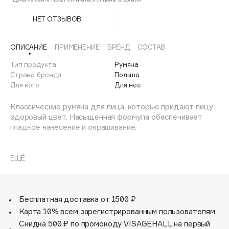
303
20%
Adele for you
Финал лета
НЕТ ОТЗЫВОВ
Advante
304
ЭКСКЛЮЗИВ
20%
1 АВГ - 31 АВГ
Aesop
ОПИСАНИЕ
ПРИМЕНЕНИЕ
БРЕНД
СОСТАВ
Age Stop
ЭКСКЛЮЗИВ
Тип продукта
Румяна
AHFA Cosmetics
Страна бренда
Польша
Ajmal
Для кого
Для нее
Alix Avien
Классические румяна для лица, которые придают лицу
Allies of Skin
здоровый цвет. Насыщенная формула обеспечивает
AMAN
гладкое нанесение и окрашивание.
Amina Daudova Brushes
Уникальная система Freedom позволяет вам смешивать
Amouage
и сочетать продукты и цвета, чтобы создать
ЕЩЁ
собственную индивидуальную палитру практически
Amuleto Di Casa
любого размера. Благодаря мягкой текстуре и
Angiopharm
ЭКСКЛЮЗИВ
витамину Е, продукт также приятно ощущается на коже.
Annbeauty
Бесплатная доставка от 1500 ₽
Карта 10% всем зарегистрированным пользователям
Anua
Скидка 500 ₽ по промокоду VISAGEHALL на первый
Apadent