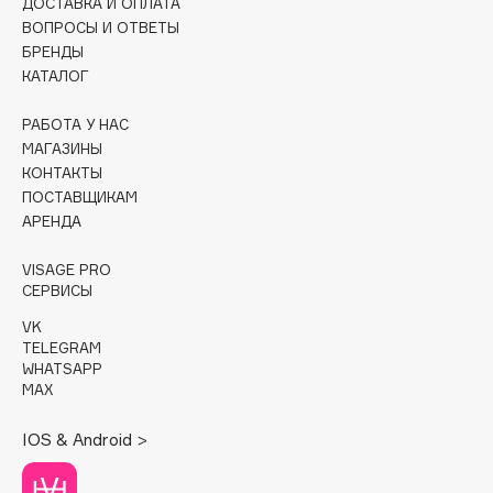
ДОСТАВКА И ОПЛАТА
ВОПРОСЫ И ОТВЕТЫ
Cadence
БРЕНДЫ
Capelli Dorati
КАТАЛОГ
Carbon Theory
РАБОТА У НАС
Carmex
МАГАЗИНЫ
Carolina Herrera
КОНТАКТЫ
Catrice
ПОСТАВЩИКАМ
АРЕНДА
Celimax
Cettua
VISAGE PRO
Chupa Chups
СЕРВИСЫ
Clarette
VK
TELEGRAM
Clarins
WHATSAPP
Clarins Precious
MAX
Clinique
IOS & Android >
Clive Christian
Club De Nuit