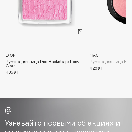
B
Babor
Baffy
Balmain Hair Couture
ЭКСКЛЮЗИВ
Banderas
Basicare
DIOR
MAC
Batiste
Румяна для лица Dior Backstage Rosy
Румяна для лица Mac 
Glow
Beauty Bomb
4250 ₽
4850 ₽
Beauty Pati
Beautyblades
НОВИНКА
beautyblender
Bebble
Beverly Hills Polo Club
Biodance
Узнавайте первыми об акциях и
Bioderma
специальных предложениях