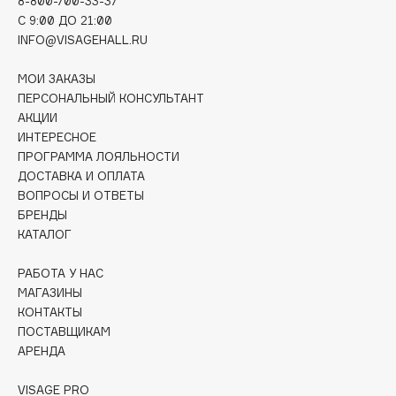
8-800-700-33-37
Deonica
C 9:00 ДО 21:00
Dessange
INFO@VISAGEHALL.RU
Dior
МОИ ЗАКАЗЫ
Divage
ПЕРСОНАЛЬНЫЙ КОНСУЛЬТАНТ
Dolce & Gabbana
АКЦИИ
ИНТЕРЕСНОЕ
Dolomit
ПРОГРАММА ЛОЯЛЬНОСТИ
Dorco
ДОСТАВКА И ОПЛАТА
DP Daily Perfection
ВОПРОСЫ И ОТВЕТЫ
Dr. Vranjes Firenze
БРЕНДЫ
КАТАЛОГ
Dr.Althea
Dr.Ceuracle
РАБОТА У НАС
Dr.Jart+
МАГАЗИНЫ
DSD de Luxe
КОНТАКТЫ
ПОСТАВЩИКАМ
Dyson
АРЕНДА
VISAGE PRO