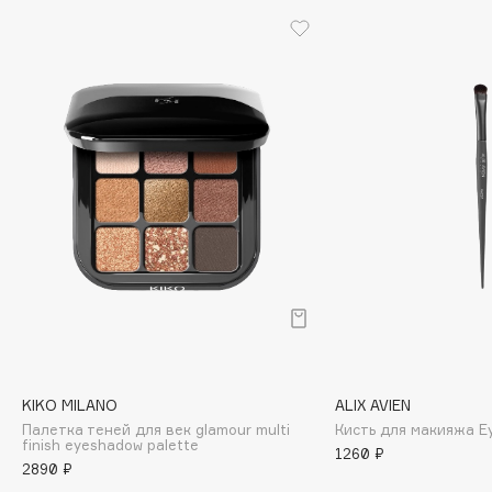
Cadence
Capelli Dorati
Carbon Theory
Carmex
Carolina Herrera
Catrice
Celimax
Cettua
Chupa Chups
Clarette
Clarins
Clarins Precious
НОВИНКА
KIKO MILANO
ALIX AVIEN
Clinique
Палетка теней для век glamour multi
Кисть для макияжа E
Clive Christian
finish eyeshadow palette
1260 ₽
2890 ₽
Club De Nuit