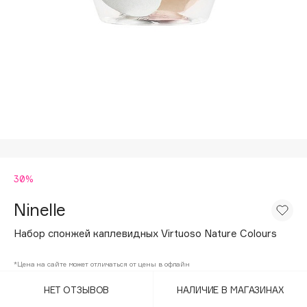
Подарки
Tom Ford
HFC
Для дома
Angiopharm
Техника
KIKO Milano
Estée Lauder
Clarins
0 - 9
30%
100BON
22|11
Ninelle
Набор спонжей каплевидных Virtuoso Nature Colours
A
*Цена на сайте может отличаться от цены в офлайн
Acqua di Parma
НЕТ ОТЗЫВОВ
НАЛИЧИЕ В МАГАЗИНАХ
Acque di Italia