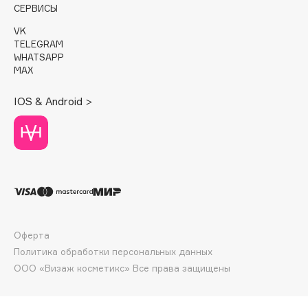
E
СЕРВИСЫ
VK
Eat My
TELEGRAM
Ecolatier
WHATSAPP
MAX
Ecotools
EGIA
IOS & Android >
Eigshow
Elemis
Elian Russia
Elie Saab
Ella Bartsueva Brushes
EMBRACE Haircare
Emmanuelle Jane
Оферта
Enough
Политика обработки персональных данных
EpilProfi
ООО «Визаж косметикс» Все права защищены
Erborian
Essence