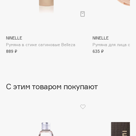
B
Babor
Baffy
Balmain Hair Couture
ЭКСКЛЮЗИВ
NINELLE
NINELLE
Banderas
Румяна в стике сатиновые Belleza
Румяна для лица сат
889 ₽
635 ₽
Basicare
Batiste
Beauty Bomb
Beauty Pati
С этим товаром покупают
Beautyblades
НОВИНКА
beautyblender
Bebble
Beverly Hills Polo Club
Biodance
Bioderma