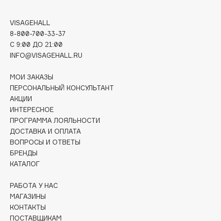
Deonica
Dessange
VISAGEHALL
8-800-700-33-37
Dior
C 9:00 ДО 21:00
Divage
INFO@VISAGEHALL.RU
Dolce & Gabbana
Dolomit
МОИ ЗАКАЗЫ
ПЕРСОНАЛЬНЫЙ КОНСУЛЬТАНТ
Dorco
АКЦИИ
DP Daily Perfection
ИНТЕРЕСНОЕ
Dr. Vranjes Firenze
ПРОГРАММА ЛОЯЛЬНОСТИ
Dr.Althea
ДОСТАВКА И ОПЛАТА
ВОПРОСЫ И ОТВЕТЫ
Dr.Ceuracle
БРЕНДЫ
Dr.Jart+
КАТАЛОГ
DSD de Luxe
РАБОТА У НАС
Dyson
МАГАЗИНЫ
КОНТАКТЫ
ПОСТАВЩИКАМ