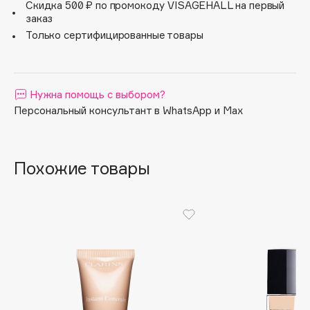
Скидка 500 ₽ по промокоду VISAGEHALL на первый
Apagard
заказ
Только сертифицированные товары
Aravia Professional
Arcadia
Archetype
Нужна помощь с выбором?
Architect Demidoff
Персональный консультант в WhatsApp и Max
ARIVE MAKEUP
Art&Fact
Art-Visage
Похожие товары
Artdeco
Astra
Atelier Rebul
Augustinus Bader
Aveda
Avene