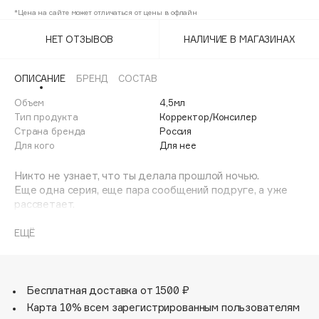
Adele for you
*Цена на сайте может отличаться от цены в офлайн
30WY бежевый
Финал лета
Advante
ЭКСКЛЮЗИВ
НЕТ ОТЗЫВОВ
НАЛИЧИЕ В МАГАЗИНАХ
1 АВГ - 31 АВГ
Aesop
Age Stop
ЭКСКЛЮЗИВ
ОПИСАНИЕ
БРЕНД
СОСТАВ
AHFA Cosmetics
Объем
4,5мл
Ajmal
Тип продукта
Корректор/Консилер
Страна бренда
Россия
Alix Avien
Для кого
Для нее
Allies of Skin
AMAN
Никто не узнает, что ты делала прошлой ночью.
Еще одна серия, еще пара сообщений подруге, а уже
Amina Daudova Brushes
рассветает.
Amouage
Хорошо, что есть он — перекрывающий консилер,
который спрячет все следы бессонной ночи. Свежий
ЕЩЁ
Amuleto Di Casa
взгляд и ясность мыслей. Хотя последнее не точно.
Angiopharm
ЭКСКЛЮЗИВ
Этот консилер высокой степени покрытия с дышащей
Annbeauty
формулой идеально ложится и не скатывается в
Бесплатная доставка от 1500 ₽
Anua
течение дня.
Карта 10% всем зарегистрированным пользователям
Apadent