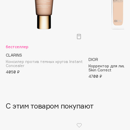
B
Babor
Baffy
Balmain Hair Couture
ЭКСКЛЮЗИВ
Banderas
бестселлер
Basicare
CLARINS
Batiste
DIOR
Консилер против темных кругов Instant
Beauty Bomb
Concealer
Корректор для лица 
Skin Correct
4050 ₽
Beauty Pati
4700 ₽
Beautyblades
НОВИНКА
beautyblender
Bebble
С этим товаром покупают
Beverly Hills Polo Club
Biodance
Bioderma