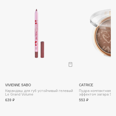
Biomed
Biorepair
Blanx
Blistex
BLOME
Boadicea The Victorious
Bobbi Brown
BOOMSHOP
BORK
Brunello Cucinelli
Bvlgari
by TERRY
VIVIENNE SABO
CATRICE
BY WISHTREND
Карандаш для губ устойчивый гелевый
Пудра компактная б
Le Grand Volume
эффектом загара Sun
Byredo
639 ₽
553 ₽
C