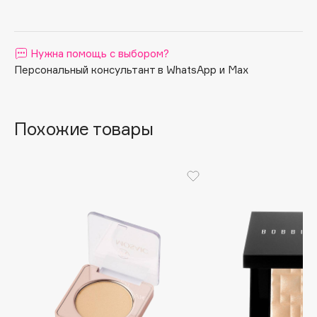
Apagard
Aravia Professional
Нужна помощь с выбором?
Arcadia
Персональный консультант в WhatsApp и Max
Archetype
Architect Demidoff
ARIVE MAKEUP
Похожие товары
Art&Fact
Art-Visage
Artdeco
Astra
Atelier Rebul
Augustinus Bader
Aveda
Avene