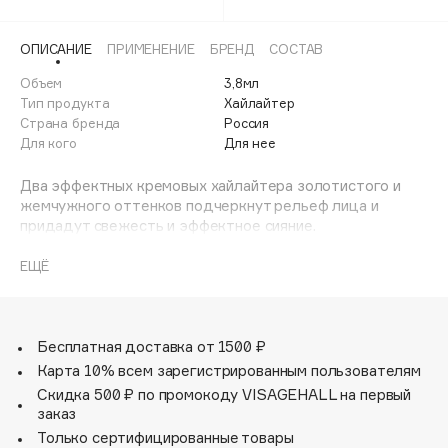
Adele for you
Финал лета
Advante
ЭКСКЛЮЗИВ
ОПИСАНИЕ
ПРИМЕНЕНИЕ
БРЕНД
СОСТАВ
1 АВГ - 31 АВГ
Aesop
Объем
3,8мл
Age Stop
Тип продукта
Хайлайтер
ЭКСКЛЮЗИВ
Страна бренда
Россия
AHFA Cosmetics
Для кого
Для нее
Ajmal
Два эффектных кремовых хайлайтера золотистого и
Alix Avien
жемчужного оттенков подчеркнут рельеф лица и
Allies of Skin
придадут свежесть и эффектное сияние.
AMAN
Нанесите немного на скулы, под бровь, пару штрихов на
подбородок и не забудьте подчеркнуть переносицу.
ЕЩЁ
Amina Daudova Brushes
Теперь благодаря светоотражающим свойствам
Amouage
хайлайтеров черты лица приобретут еще большую
мягкость и выразительность!
Amuleto Di Casa
Бесплатная доставка от 1500 ₽
Angiopharm
ЭКСКЛЮЗИВ
Карта 10% всем зарегистрированным пользователям
Annbeauty
Скидка 500 ₽ по промокоду VISAGEHALL на первый
заказ
Anua
Только сертифицированные товары
Apadent