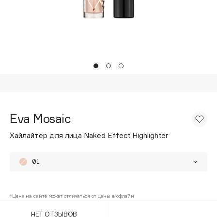
Подарки
Tom Ford
HFC
Для дома
Angiopharm
Техника
KIKO Milano
Estée Lauder
Clarins
0 - 9
Eva Mosaic
100BON
Хайлайтер для лица Naked Effect Highlighter
22|11
01
A
02
Acqua di Parma
*Цена на сайте может отличаться от цены в офлайн
Acque di Italia
НЕТ ОТЗЫВОВ