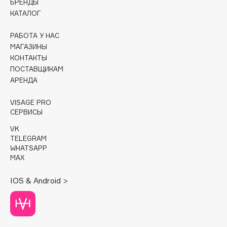
БРЕНДЫ
КАТАЛОГ
Cadence
Capelli Dorati
РАБОТА У НАС
МАГАЗИНЫ
Carbon Theory
КОНТАКТЫ
Carmex
ПОСТАВЩИКАМ
Carolina Herrera
АРЕНДА
Catrice
VISAGE PRO
Celimax
СЕРВИСЫ
Cettua
VK
Chupa Chups
TELEGRAM
Clarette
WHATSAPP
MAX
Clarins
Clarins Precious
НОВИНКА
IOS & Android >
Clinique
Clive Christian
Club De Nuit