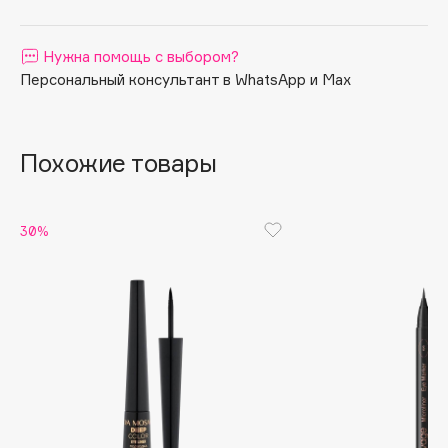
Apagard
Aravia Professional
Нужна помощь с выбором?
Персональный консультант в WhatsApp и Max
Arcadia
Archetype
Architect Demidoff
Похожие товары
ARIVE MAKEUP
Art&Fact
Art-Visage
30%
Artdeco
Astra
Atelier Rebul
Augustinus Bader
Aveda
Avene