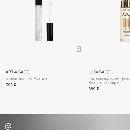
Biomed
Biorepair
Blanx
Blistex
BLOME
Boadicea The Victorious
Bobbi Brown
BOOMSHOP
BORK
ART-VISAGE
LUXVISAGE
Brunello Cucinelli
Блеск для губ Avenue
Тональный крем-флюи
Hyaluron Complex
Bvlgari
395 ₽
689 ₽
by TERRY
BY WISHTREND
Byredo
C