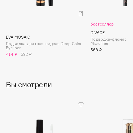
B
Babor
бестселлер
Baffy
DIVAGE
Balmain Hair Couture
ЭКСКЛЮЗИВ
EVA MOSAIC
Подводка-фломастер
Banderas
Microliner
Подводка для глаз жидкая Deep Color
Eyeliner
508 ₽
Basicare
414 ₽
592 ₽
Batiste
Beauty Bomb
Beauty Pati
Вы смотрели
Beautyblades
НОВИНКА
beautyblender
Bebble
Beverly Hills Polo Club
Biodance
Bioderma