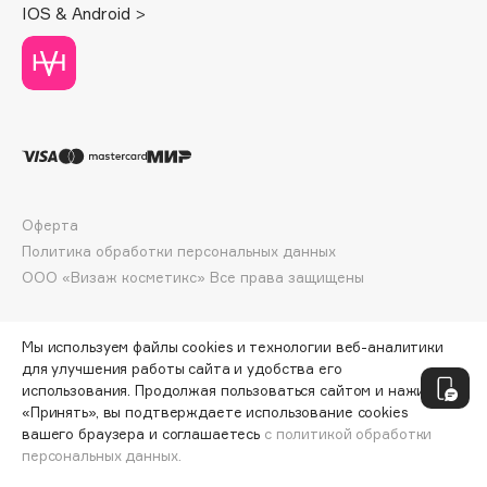
IOS & Android >
Deonica
Dessange
Dior
Divage
Dolce & Gabbana
Dolomit
Dorco
Оферта
DP Daily Perfection
Политика обработки персональных данных
Dr. Vranjes Firenze
ООО «Визаж косметикс» Все права защищены
Dr.Althea
Dr.Ceuracle
Мы используем файлы cookies и технологии веб-аналитики
Dr.Jart+
для улучшения работы сайта и удобства его
DSD de Luxe
использования. Продолжая пользоваться сайтом и нажимая
Dyson
«Принять», вы подтверждаете использование cookies
вашего браузера и соглашаетесь
с политикой обработки
персональных данных.
ДОБАВИТЬ В КОРЗИНУ
474 ₽
592 ₽