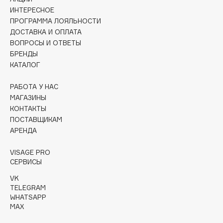
Collagenina
ИНТЕРЕСНОЕ
Consly
ПРОГРАММА ЛОЯЛЬНОСТИ
ДОСТАВКА И ОПЛАТА
Corimo
ВОПРОСЫ И ОТВЕТЫ
CosRX
БРЕНДЫ
Cottolina
КАТАЛОГ
Crescina
РАБОТА У НАС
Cunzite
МАГАЗИНЫ
Curaprox
КОНТАКТЫ
ПОСТАВЩИКАМ
АРЕНДА
D
VISAGE PRO
d'Alba
СЕРВИСЫ
DABO
VK
TELEGRAM
DARLING*
WHATSAPP
Darphin
MAX
Davines