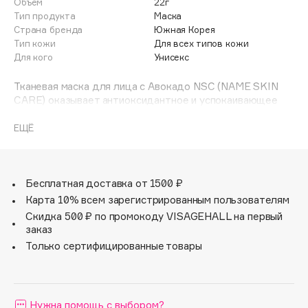
Объем
22г
Adele for you
Тип продукта
Маска
Финал лета
Advante
Страна бренда
Южная Корея
ЭКСКЛЮЗИВ
Тип кожи
Для всех типов кожи
1 АВГ - 31 АВГ
Aesop
Для кого
Унисекс
Age Stop
ЭКСКЛЮЗИВ
Тканевая маска для лица с Авокадо NSC (NAME SKIN
AHFA Cosmetics
CARE) оказывает антиоксидантное и успокаивающее
Ajmal
воздействие, помогает коже вернуть сияние, упругость
и эластичность. Идеальный баланс натуральных масел и
ЕЩЁ
Alix Avien
жиров авокадо увлажняют и замедляют процессы
Allies of Skin
старения, разглаживают морщины и освежают цвет
AMAN
лица, питают и насыщают кожу.
Бесплатная доставка от 1500 ₽
Amina Daudova Brushes
Карта 10% всем зарегистрированным пользователям
Amouage
Скидка 500 ₽ по промокоду VISAGEHALL на первый
Amuleto Di Casa
заказ
Angiopharm
Только сертифицированные товары
ЭКСКЛЮЗИВ
Annbeauty
Anua
Нужна помощь с выбором?
Apadent