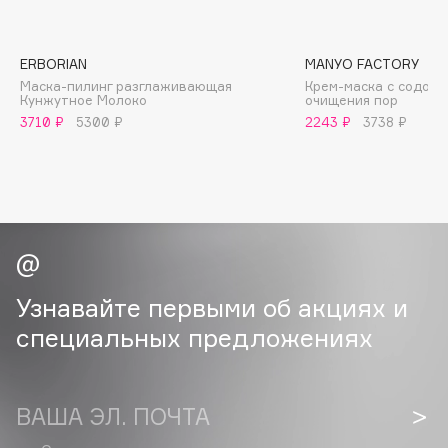
B
Babor
ERBORIAN
MANYO FACTORY
Baffy
Маска-пилинг разглаживающая
Крем-маска с содой 
Кунжутное Молоко
очищения пор
Balmain Hair Couture
ЭКСКЛЮЗИВ
3710 ₽
5300 ₽
2243 ₽
3738 ₽
Banderas
Basicare
Batiste
Beauty Bomb
Beauty Pati
Beautyblades
НОВИНКА
Узнавайте первыми об акциях и
beautyblender
специальных предложениях
Bebble
Beverly Hills Polo Club
Biodance
ВАША ЭЛ. ПОЧТА
Bioderma