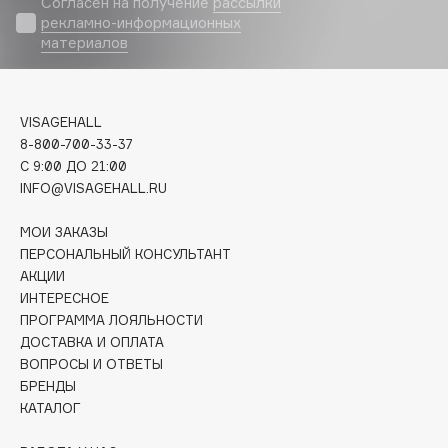
Согласен на получение
рассылки
Biomed
рекламно-информационных
Biorepair
материалов
Blanx
Blistex
BLOME
VISAGEHALL
8-800-700-33-37
Boadicea The Victorious
C 9:00 ДО 21:00
Bobbi Brown
INFO@VISAGEHALL.RU
BOOMSHOP
BORK
МОИ ЗАКАЗЫ
ПЕРСОНАЛЬНЫЙ КОНСУЛЬТАНТ
Brunello Cucinelli
АКЦИИ
Bvlgari
ИНТЕРЕСНОЕ
by TERRY
ПРОГРАММА ЛОЯЛЬНОСТИ
BY WISHTREND
ДОСТАВКА И ОПЛАТА
ВОПРОСЫ И ОТВЕТЫ
Byredo
БРЕНДЫ
КАТАЛОГ
C