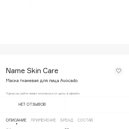
Подарки
Tom Ford
HFC
Для дома
Angiopharm
Техника
KIKO Milano
Estée Lauder
Clarins
0 - 9
Name Skin Care
100BON
Маска тканевая для лица Avocado
22|11
*Цена на сайте может отличаться от цены в офлайн
A
НЕТ ОТЗЫВОВ
Acqua di Parma
ОПИСАНИЕ
ПРИМЕНЕНИЕ
БРЕНД
СОСТАВ
Acque di Italia