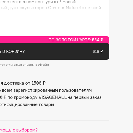
неестественном контуринге! Новый
Финал лета
Парфюм для тебя
ый дуэт скульпторов Contour Naturel с нежной
1 АВГ - 31 АВГ
той текстурой прекрасно растушевывается без
5 АВГ - 9 АВГ
реходов и делает черты лица выразительными.
уральных тона великолепно сочетаются друг с
озволяя создать идеальный для тебя оттенок.
ПО ЗОЛОТОЙ КАРТЕ:
554 ₽
 В КОРЗИНУ
616 ₽
жет отличаться от цены в офлайн
я доставка от 1500 ₽
 всем зарегистрированным пользователям
0 ₽ по промокоду VISAGEHALL на первый заказ
ртифицированные товары
мощь с выбором?