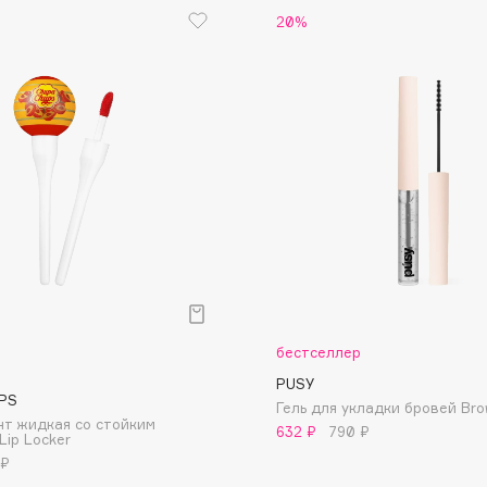
20%
Etude organix
Eva Mosaic
Ex Nihilo
EXOARI L
Fragrance Du Bois
Frederic Malle
Frudia
бестселлер
Funny Organix
PUSY
PS
Гель для укладки бровей Brow
т жидкая со стойким
632 ₽
790 ₽
Lip Locker
 ₽