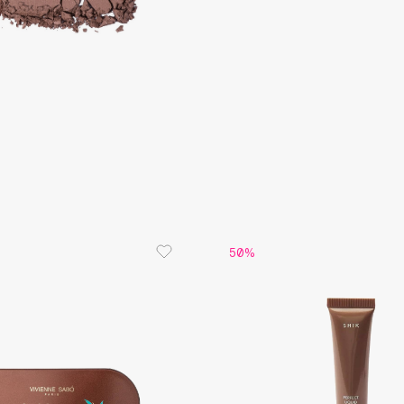
Consly
Corimo
CosRX
Cottolina
Crescina
50%
Cunzite
Curaprox