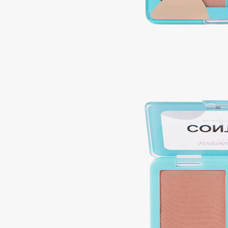
Подарки
0 - 9
Для дома
100BON
22|11
Техника
A
Acqua di Parma
Amina Daudova Brushes
Acque di Italia
Amouage
Adele for you
Amuleto Di Casa
Advante
Angiopharm
ЭКСКЛЮЗИВ
ЭКСКЛЮЗИВ
Aesop
Annbeauty
Age Stop
Anua
ЭКСКЛЮЗИВ
Apadent
AHFA Cosmetics
Apagard
Ajmal