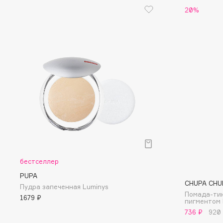
20%
Eigshow
EpilProfi
Elemis
Erborian
Elian Russia
Essence
Elie Saab
Essential Parfums Paris
F
FANE
Flipper
Farmstay
FLOEMA
Felce Azzurra
Floraïku
бестселлер
Fillerina
Forlle'd
PUPA
ЭКСКЛЮЗИВ
CHUPA CHU
Пудра запеченная Luminys
Fiona Franchimon
Помада-тин
1679 ₽
пигментом 
736 ₽
920