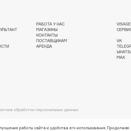
РАБОТА У НАС
VISAG
Institute Estelare
УЛЬТАНТ
МАГАЗИНЫ
СЕРВИ
КОНТАКТЫ
Instytutum
ПОСТАВЩИКАМ
VK
invisibobble
ОСТИ
АРЕНДА
TELEG
WHATS
IS Clinical
MAX
Jo Malone London
Juliette Has A Gun
литика обработки персональных данных
Juvena
улучшения работы сайта и удобства его использования. Продолжая