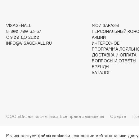
I
VISAGEHALL
МОИ ЗАКАЗЫ
I Love My Hair
INGLOT
8-800-700-33-37
ПЕРСОНАЛЬНЫЙ КОНС
C 9:00 ДО 21:00
АКЦИИ
Iceberg
Initio
INFO@VISAGEHALL.RU
ИНТЕРЕСНОЕ
Icon Skin
Insight Professional
ПРОГРАММА ЛОЯЛЬН
ДОСТАВКА И ОПЛАТА
Influence Beauty
Institut Esthederm
ВОПРОСЫ И ОТВЕТЫ
БРЕНДЫ
КАТАЛОГ
J
James Read
Janeke
Jan Marini
Jimmy Choo
ЭКСКЛЮЗИВ
ООО «Визаж косметикс» Все права защищены
Оферта
По
JMsolution
Jane Iredale
Мы используем файлы cookies и технологии веб-аналитики для 