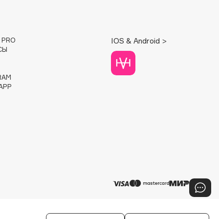
E PRO
IOS & Android >
СЫ
RAM
APP