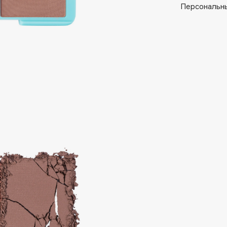
Aveda
Персональны
Avene
Boadicea The Victorious
Bobbi Brown
BOOMSHOP
BORK
Brunello Cucinelli
Bvlgari
by TERRY
BY WISHTREND
Byredo