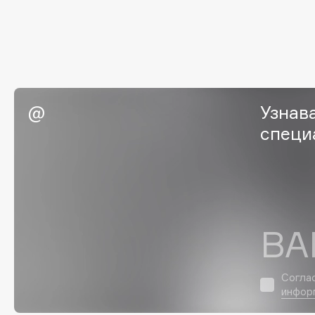
G
Garnier
Giardino Magico
Gecko
Gillette
Geltek
Givenchy
Узнав
Genosys
Global Keratin
ЭКСКЛЮЗИВ
специ
Global White
Geomar
H
ВА
Hadat Cosmetics
HELIBEAUTY
Hamis
Hempz
Hapica
HFC
Согла
инфор