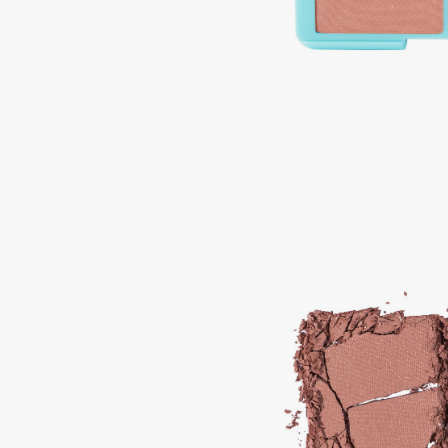
Aravia Professional
Alix Avien
Arcadia
Allies of Skin
Archetype
AMAN
B
Babor
beautyblender
Baffy
Bebble
Balmain Hair Couture
Beverly Hills Polo Club
ЭКСКЛЮЗИВ
Biodance
Banderas
Bioderma
Basicare
Biomed
Batiste
Biorepair
Beauty Bomb
Blanx
Beauty Pati
Blistex
Beautyblades
НОВИНКА