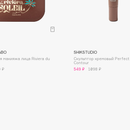
Dr.Althea
Dr.Ceuracle
Dr.Jart+
DSD de Luxe
Dyson
ABO
SHIKSTUDIO
я макияжа лица Riviera du
Скульптор кремовый Perfect 
Contour
0 ₽
549 ₽
1098 ₽
Estrâde
Estée Lauder
Etat Pur
Etude House