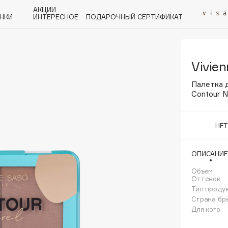
АКЦИИ
НКИ
ИНТЕРЕСНОЕ
ПОДАРОЧНЫЙ СЕРТИФИКАТ
Vivie
P
Q
R
S
T
U
V
W
Y
Z
А - Я
Палетка 
Contour N
НЕ
Angiopharm
ОПИСАНИЕ
KIKO Milano
Объем
Estée Lauder
Оттенок
Clarins
Тип проду
Страна бр
Для кого