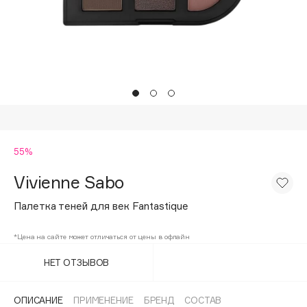
Подарки
Tom Ford
HFC
Для дома
Angiopharm
Техника
KIKO Milano
Estée Lauder
Clarins
0 - 9
55%
Vivienne Sabo
100BON
22|11
Палетка теней для век Fantastique
*Цена на сайте может отличаться от цены в офлайн
A
НЕТ ОТЗЫВОВ
Acqua di Parma
Acque di Italia
ОПИСАНИЕ
ПРИМЕНЕНИЕ
БРЕНД
СОСТАВ