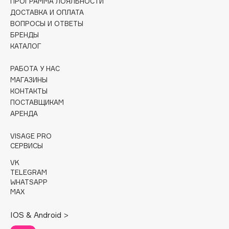
ПРОГРАММА ЛОЯЛЬНОСТИ
Collagenina
ДОСТАВКА И ОПЛАТА
Consly
ВОПРОСЫ И ОТВЕТЫ
Corimo
БРЕНДЫ
КАТАЛОГ
CosRX
Cottolina
РАБОТА У НАС
Crescina
МАГАЗИНЫ
Cunzite
КОНТАКТЫ
ПОСТАВЩИКАМ
Curaprox
АРЕНДА
VISAGE PRO
D
СЕРВИСЫ
VK
d'Alba
TELEGRAM
DABO
WHATSAPP
MAX
DARLING*
Darphin
IOS & Android >
Davines