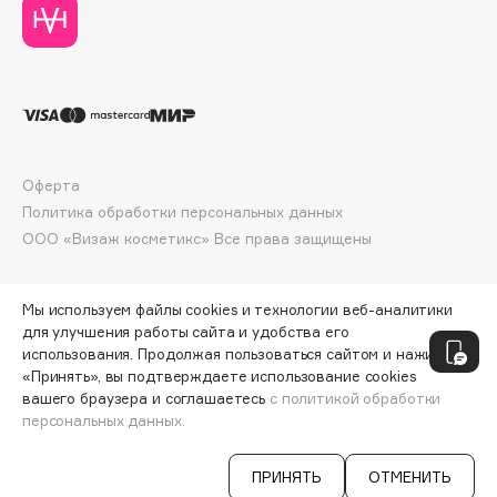
Deonica
Dessange
Dior
Divage
Dolce & Gabbana
Dolomit
Оферта
Dorco
Политика обработки персональных данных
DP Daily Perfection
ООО «Визаж косметикс» Все права защищены
Dr. Vranjes Firenze
Dr.Althea
Мы используем файлы cookies и технологии веб-аналитики
Dr.Ceuracle
для улучшения работы сайта и удобства его
использования. Продолжая пользоваться сайтом и нажимая
Dr.Jart+
«Принять», вы подтверждаете использование cookies
DSD de Luxe
вашего браузера и соглашаетесь
с политикой обработки
Dyson
персональных данных.
СООБЩИТЬ О ПОСТУПЛЕНИИ
1593 ₽
ПРИНЯТЬ
ОТМЕНИТЬ