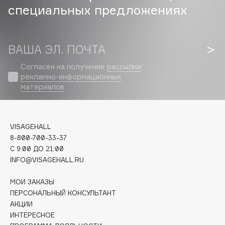
специальных предложениях
Cadence
Capelli Dorati
ВАША ЭЛ. ПОЧТА
Carbon Theory
Carmex
Согласен на получение
рассылки
Carolina Herrera
рекламно-информационных
материалов
Catrice
Celimax
Cettua
VISAGEHALL
Chupa Chups
8-800-700-33-37
Clarette
C 9:00 ДО 21:00
Clarins
INFO@VISAGEHALL.RU
Clarins Precious
МОИ ЗАКАЗЫ
Clinique
ПЕРСОНАЛЬНЫЙ КОНСУЛЬТАНТ
Clive Christian
АКЦИИ
ИНТЕРЕСНОЕ
Club De Nuit