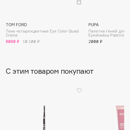
B
Babor
Baffy
TOM FORD
PUPA
Тени четырехцветные Eye Color Quad
Палетка теней для в
Balmain Hair Couture
ЭКСКЛЮЗИВ
Crème
Eyeshadow Palette
Banderas
8080 ₽
10 100 ₽
2000 ₽
Basicare
Batiste
Beauty Bomb
С этим товаром покупают
Beauty Pati
Beautyblades
НОВИНКА
beautyblender
Bebble
Beverly Hills Polo Club
Biodance
Bioderma