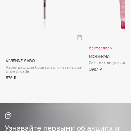
Biomed
Biorepair
Blanx
Blistex
BLOME
Boadicea The Victorious
бестселлер
Bobbi Brown
BIODERMA
BOOMSHOP
VIVIENNE SABO
Гель для лица очища
BORK
Карандаш для бровей автоматический
1097 ₽
Brow Arcade
Brunello Cucinelli
576 ₽
Bvlgari
by TERRY
BY WISHTREND
Byredo
Узнавайте первыми об акциях и
C