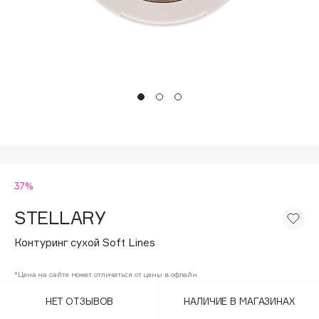
Подарки
Tom Ford
HFC
Для дома
Angiopharm
Техника
KIKO Milano
Estée Lauder
Clarins
0 - 9
37%
100BON
22|11
STELLARY
Контуринг сухой Soft Lines
A
*Цена на сайте может отличаться от цены в офлайн
Acqua di Parma
НЕТ ОТЗЫВОВ
НАЛИЧИЕ В МАГАЗИНАХ
Acque di Italia