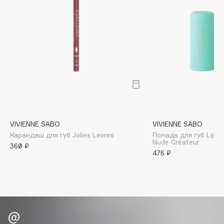
Biomed
Biorepair
Blanx
Blistex
BLOME
Boadicea The Victorious
Bobbi Brown
BOOMSHOP
BORK
VIVIENNE SABO
VIVIENNE SABO
Brunello Cucinelli
Карандаш для губ Jolies Levres
Помада для губ Lipst
Nude Créateur
Bvlgari
360 ₽
476 ₽
by TERRY
BY WISHTREND
Byredo
C