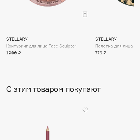
B
Babor
Baffy
Balmain Hair Couture
ЭКСКЛЮЗИВ
STELLARY
STELLARY
Banderas
Контуринг для лица Face Sculptor
Палетка для лица Ser
1000 ₽
776 ₽
Basicare
Batiste
Beauty Bomb
Beauty Pati
С этим товаром покупают
Beautyblades
НОВИНКА
beautyblender
Bebble
Beverly Hills Polo Club
Biodance
Bioderma