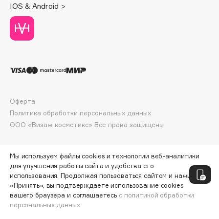
IOS & Android >
Deonica
Dessange
Dior
Divage
Dolce & Gabbana
Dolomit
Dorco
Оферта
DP Daily Perfection
Политика обработки персональных данных
Dr. Vranjes Firenze
ООО «Визаж косметикс» Все права защищены
Dr.Althea
Dr.Ceuracle
Мы используем файлы cookies и технологии веб-аналитики
Dr.Jart+
для улучшения работы сайта и удобства его
DSD de Luxe
использования. Продолжая пользоваться сайтом и нажимая
Dyson
«Принять», вы подтверждаете использование cookies
вашего браузера и соглашаетесь
с политикой обработки
персональных данных.
ДОБАВИТЬ В КОРЗИНУ
352 ₽
558 ₽