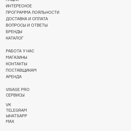
Collagenina
ИНТЕРЕСНОЕ
Consly
ПРОГРАММА ЛОЯЛЬНОСТИ
ДОСТАВКА И ОПЛАТА
Corimo
ВОПРОСЫ И ОТВЕТЫ
CosRX
БРЕНДЫ
Cottolina
КАТАЛОГ
Crescina
РАБОТА У НАС
Cunzite
МАГАЗИНЫ
Curaprox
КОНТАКТЫ
ПОСТАВЩИКАМ
АРЕНДА
D
VISAGE PRO
d'Alba
СЕРВИСЫ
DABO
VK
TELEGRAM
DARLING*
WHATSAPP
Darphin
MAX
Davines