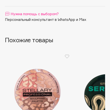
Apagard
Aravia Professional
Нужна помощь с выбором?
Персональный консультант в WhatsApp и Max
Arcadia
Archetype
Architect Demidoff
Похожие товары
ARIVE MAKEUP
Art&Fact
Art-Visage
Artdeco
Astra
Atelier Rebul
Augustinus Bader
Aveda
Avene