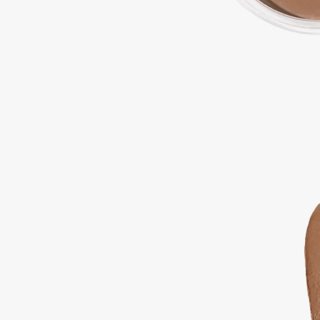
Aravia Professional
Alix Avien
Arcadia
Allies of Skin
Archetype
AMAN
B
Babor
beautyblender
Baffy
Bebble
Balmain Hair Couture
Beverly Hills Polo Club
ЭКСКЛЮЗИВ
Biodance
Banderas
Bioderma
Basicare
Biomed
Batiste
Biorepair
Beauty Bomb
Blanx
Beauty Pati
Blistex
Beautyblades
НОВИНКА