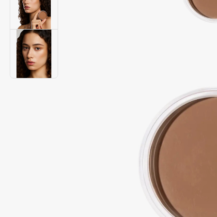
Подарки
0 - 9
Для дома
100BON
22|11
Техника
A
Acqua di Parma
Amina Daudova Brushes
Acque di Italia
Amouage
Adele for you
Amuleto Di Casa
Advante
Angiopharm
ЭКСКЛЮЗИВ
ЭКСКЛЮЗИВ
Aesop
Annbeauty
Age Stop
Anua
ЭКСКЛЮЗИВ
Apadent
AHFA Cosmetics
Apagard
Ajmal