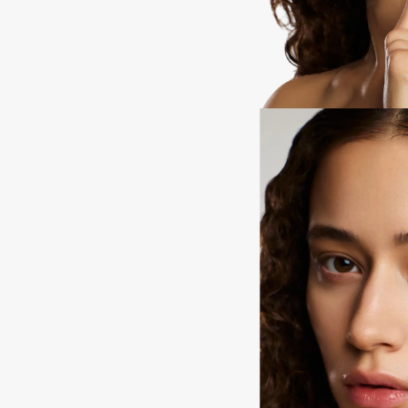
D
d'Alba
Dior
DABO
Divage
DARLING*
Dolce & Gabbana
Darphin
Dolomit
Davines
Dorco
Deonica
DP Daily Perfection
Dessange
Dr. Vranjes Firenze
E
Eat My
Ella Bartsueva Brushes
Ecolatier
EMBRACE Haircare
Ecotools
Emmanuelle Jane
EGIA
Enough