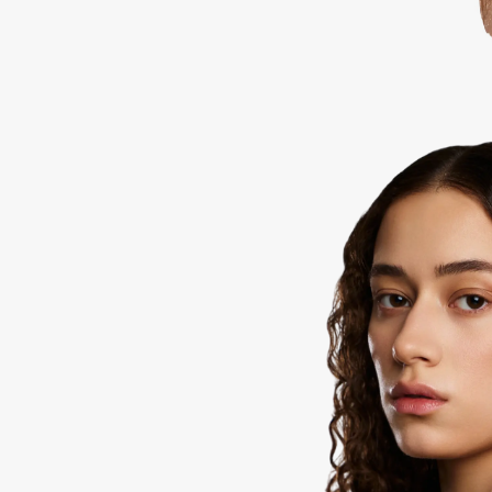
BLOME
C
Cadence
Chupa Chups
Capelli Dorati
Clarette
Carbon Theory
Clarins
Carmex
Clarins Precious
НОВИНКА
Carolina Herrera
Clinique
Catrice
Clive Christian
Celimax
Club De Nuit
Cettua
Collagenina