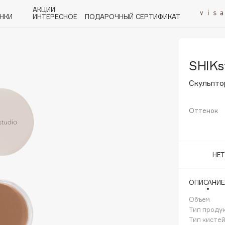
АКЦИИ
НКИ
ИНТЕРЕСНОЕ
ПОДАРОЧНЫЙ СЕРТИФИКАТ
SHIKs
P
Q
R
S
T
U
V
W
Y
Z
А - Я
Скульпто
Оттенок
Angiopharm
НЕ
KIKO Milano
Estée Lauder
ОПИСАНИЕ
Clarins
Объем
Тип проду
Тип кисте