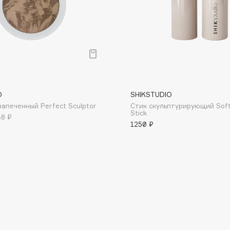
Gourmandise
Grace Day
Guerlain
Guess
O
SHIKSTUDIO
запеченный Perfect Sculptor
Стик скульптурирующий Soft
Stick
8 ₽
1250 ₽
Holika Holika
Holly Polly
Holy Land