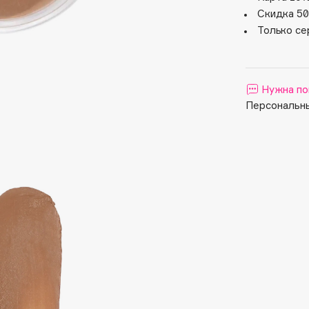
Aveda
Скидка 50
Avene
Только се
Нужна по
Персональны
Boadicea The Victorious
Bobbi Brown
BOOMSHOP
BORK
Brunello Cucinelli
Bvlgari
by TERRY
BY WISHTREND
Byredo