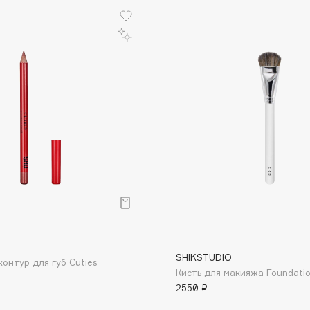
Institute Estelare
Instytutum
invisibobble
IS Clinical
р
Jo Malone London
Juliette Has A Gun
SHIKSTUDIO
онтур для губ Cuties
Кисть для макияжа Foundati
Juvena
2550 ₽