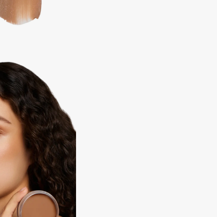
Consly
Corimo
CosRX
Cottolina
Crescina
Cunzite
Curaprox