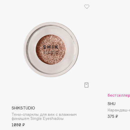
I
I Love My Hair
INGLOT
Iceberg
Initio
Icon Skin
Insight Professional
Influence Beauty
Institut Esthederm
J
бестселле
James Read
Janeke
SHU
Jan Marini
Jimmy Choo
SHIKSTUDIO
ЭКСКЛЮЗИВ
Карандаш-к
Тени-спарклы для век с влажным
JMsolution
Jane Iredale
375 ₽
финишем Single Eyeshadow
1080 ₽