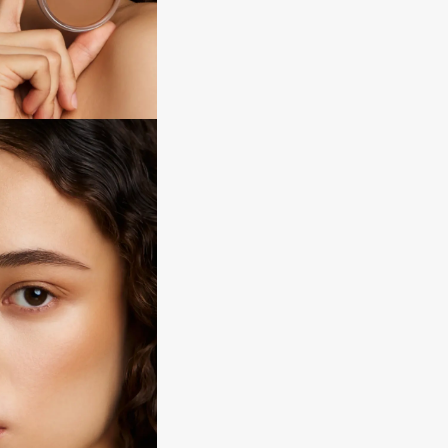
Dr.Althea
Dr.Ceuracle
Dr.Jart+
DSD de Luxe
Dyson
Estrâde
Estée Lauder
Etat Pur
Etude House