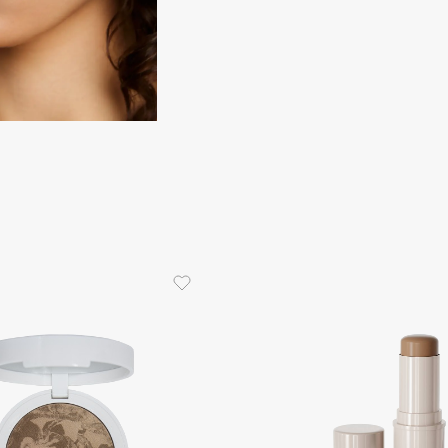
Etude organix
Eva Mosaic
Ex Nihilo
EXOARI L
Fragrance Du Bois
Frederic Malle
Frudia
Funny Organix