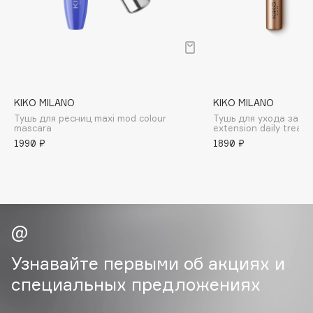
B
Babor
Baffy
Balmain Hair Couture
ЭКСКЛЮЗИВ
Banderas
KIKO MILANO
KIKO MILANO
Тушь для ресниц maxi mod colour
Тушь для ухода за р
Basicare
mascara
extension daily treat
Batiste
1990 ₽
1890 ₽
Beauty Bomb
Beauty Pati
Beautyblades
НОВИНКА
beautyblender
Bebble
Beverly Hills Polo Club
Узнавайте первыми об акциях и
Biodance
специальных предложениях
Bioderma