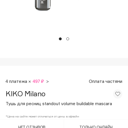
Подарки
Tom Ford
HFC
Для дома
Angiopharm
Техника
KIKO Milano
Estée Lauder
Clarins
0 - 9
100BON
4 платежа ×
497 ₽
>
Оплата частями
22|11
KIKO Milano
A
Тушь для ресниц standout volume buildable mascara
Acqua di Parma
*Цена на сайте может отличаться от цены в офлайн
Acque di Italia
НЕТ ОТЗЫВОВ
ТОЛЬКО ОНЛАЙН