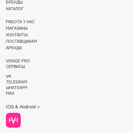
БРЕНДЫ
КАТАЛОГ
Cadence
Capelli Dorati
РАБОТА У НАС
Carbon Theory
МАГАЗИНЫ
КОНТАКТЫ
Carmex
ПОСТАВЩИКАМ
Carolina Herrera
АРЕНДА
Catrice
Celimax
VISAGE PRO
СЕРВИСЫ
Cettua
VK
Chupa Chups
TELEGRAM
Clarette
WHATSAPP
MAX
Clarins
Clarins Precious
IOS & Android >
Clinique
Clive Christian
Club De Nuit