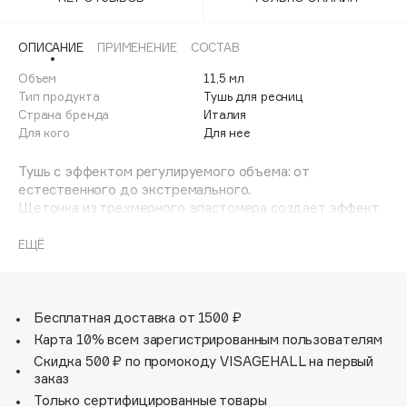
Adele for you
Финал лета
Advante
ЭКСКЛЮЗИВ
ОПИСАНИЕ
ПРИМЕНЕНИЕ
СОСТАВ
1 АВГ - 31 АВГ
Aesop
Объем
11,5 мл
Age Stop
Тип продукта
Тушь для ресниц
ЭКСКЛЮЗИВ
Страна бренда
Италия
AHFA Cosmetics
Для кого
Для нее
Ajmal
Тушь с эффектом регулируемого объема: от
Alix Avien
естественного до экстремального.
Allies of Skin
Щеточка из трехмерного эластомера создает эффект
AMAN
панорамного объема. Реснички ложатся одна к одной
благодаря двойному действию: вогнутая сторона
ЕЩЁ
Amina Daudova Brushes
распределяет тушь и удлиняет ресницы, а выпуклая
Amouage
ndash; разделяет и упорядочивает волоски. Благодаря
особой форме щеточки ты можешь регулировать
Amuleto Di Casa
объем, не боясь склеивания ресниц. Тушь представлена
Бесплатная доставка от 1500 ₽
Angiopharm
ЭКСКЛЮЗИВ
в одном оттенке ndash; насыщенном черном.
Карта 10% всем зарегистрированным пользователям
Annbeauty
Скидка 500 ₽ по промокоду VISAGEHALL на первый
Anua
заказ
Только сертифицированные товары
Apadent