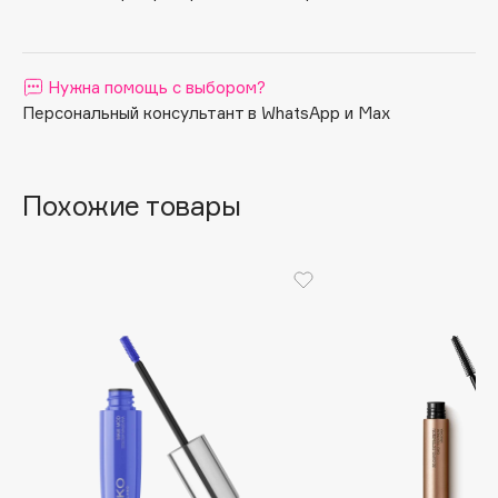
Apagard
Aravia Professional
Нужна помощь с выбором?
Arcadia
Персональный консультант в WhatsApp и Max
Archetype
Architect Demidoff
ARIVE MAKEUP
Похожие товары
Art&Fact
Art-Visage
Artdeco
Astra
Atelier Rebul
Augustinus Bader
Aveda
Avene