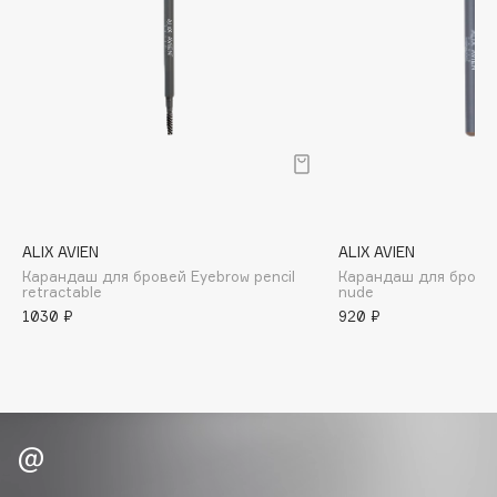
B
Babor
Baffy
Balmain Hair Couture
ЭКСКЛЮЗИВ
Banderas
Basicare
Batiste
Beauty Bomb
ALIX AVIEN
ALIX AVIEN
Карандаш для бровей Eyebrow pencil
Карандаш для бровей
Beauty Pati
retractable
nude
Beautyblades
1030 ₽
920 ₽
НОВИНКА
beautyblender
Bebble
Beverly Hills Polo Club
Biodance
Bioderma