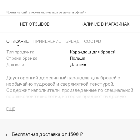
101 Nude brown
Adele for you
Финал лета
*Цена на сайте может отличаться от цены в офлайн
Advante
105 Grayish brown
ЭКСКЛЮЗИВ
1 АВГ - 31 АВГ
Aesop
НЕТ ОТЗЫВОВ
НАЛИЧИЕ В МАГАЗИНАХ
Age Stop
ЭКСКЛЮЗИВ
AHFA Cosmetics
ОПИСАНИЕ
ПРИМЕНЕНИЕ
БРЕНД
СОСТАВ
Ajmal
Тип продукта
Карандаш для бровей
Страна бренда
Польша
Alix Avien
Для кого
Для нее
Allies of Skin
AMAN
Двусторонний деревянный карандаш для бровей с
необычайно пудровой и сверхмягкой текстурой.
Amina Daudova Brushes
Содержит наполнители, произведенные по специальной
Amouage
порошковой технологии, которые придают пудровую
уникальность и превосходную гладкость текстуре для
Amuleto Di Casa
безупречного нанесения, легкой и равномерной тушевки.
ЕЩЁ
Angiopharm
ЭКСКЛЮЗИВ
Карандаш оставляет бархатистый финиш и формирует
Annbeauty
брови со стойкостью до 12 часов.
На основании корпуса имеется щеточка. Благодаря ей
Anua
можно растушевать оттенок и придать волоскам
Бесплатная доставка от 1500 ₽
Apadent