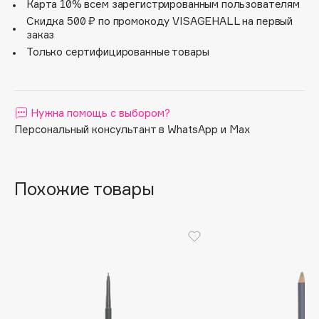
аккуратную форму.
Карта 10% всем зарегистрированным пользователям
Apagard
Скидка 500 ₽ по промокоду VISAGEHALL на первый
заказ
Aravia Professional
Только сертифицированные товары
Arcadia
Archetype
Architect Demidoff
Нужна помощь с выбором?
ARIVE MAKEUP
Персональный консультант в WhatsApp и Max
Art&Fact
Art-Visage
Artdeco
Похожие товары
Astra
Atelier Rebul
Augustinus Bader
Aveda
Avene