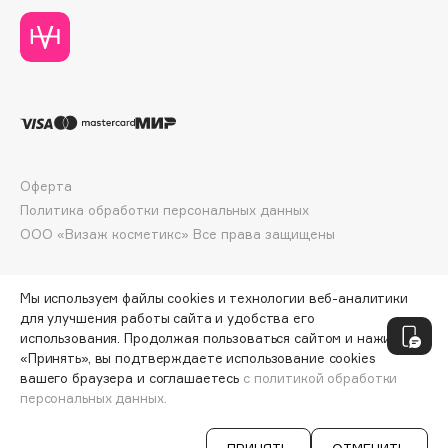
Collagenina
Consly
Corimo
CosRX
Cottolina
Crescina
Cunzite
Оферта
Curaprox
Политика обработки персональных данных
ООО «Визаж косметикс» Все права защищены
D
Мы используем файлы cookies и технологии веб-аналитики
для улучшения работы сайта и удобства его
d'Alba
использования. Продолжая пользоваться сайтом и нажимая
DABO
«Принять», вы подтверждаете использование cookies
вашего браузера и соглашаетесь
с политикой обработки
DARLING*
персональных данных.
ДОБАВИТЬ В КОРЗИНУ
1610 ₽
Darphin
Davines