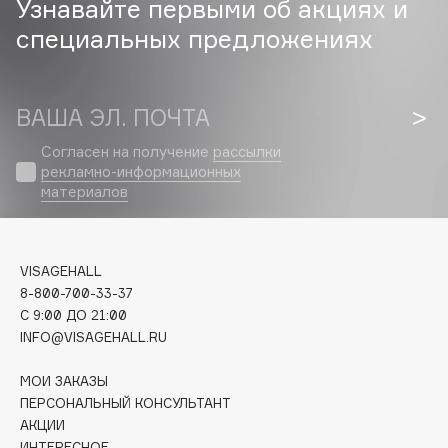
Узнавайте первыми об акциях и
Biomed
специальных предложениях
Biorepair
Blanx
Blistex
ВАША ЭЛ. ПОЧТА
BLOME
Boadicea The Victorious
Согласен на получение
рассылки
рекламно-информационных
Bobbi Brown
материалов
BOOMSHOP
BORK
Brunello Cucinelli
VISAGEHALL
Bvlgari
8-800-700-33-37
by TERRY
C 9:00 ДО 21:00
INFO@VISAGEHALL.RU
BY WISHTREND
Byredo
МОИ ЗАКАЗЫ
ПЕРСОНАЛЬНЫЙ КОНСУЛЬТАНТ
АКЦИИ
C
ИНТЕРЕСНОЕ