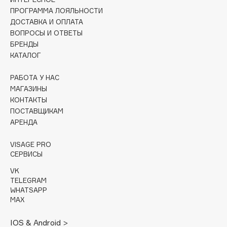
ПРОГРАММА ЛОЯЛЬНОСТИ
Cadence
ДОСТАВКА И ОПЛАТА
Capelli Dorati
ВОПРОСЫ И ОТВЕТЫ
БРЕНДЫ
Carbon Theory
КАТАЛОГ
Carmex
Carolina Herrera
РАБОТА У НАС
МАГАЗИНЫ
Catrice
КОНТАКТЫ
Celimax
ПОСТАВЩИКАМ
Cettua
АРЕНДА
Chupa Chups
VISAGE PRO
Clarette
СЕРВИСЫ
Clarins
VK
Clarins Precious
НОВИНКА
TELEGRAM
WHATSAPP
Clinique
MAX
Clive Christian
Club De Nuit
IOS & Android >