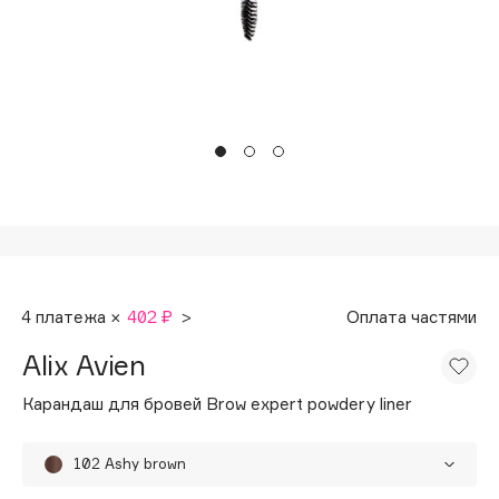
Подарки
Tom Ford
HFC
Для дома
Angiopharm
Техника
KIKO Milano
Estée Lauder
Clarins
0 - 9
100BON
4 платежа ×
402 ₽
>
Оплата частями
22|11
Alix Avien
A
Карандаш для бровей Brow expert powdery liner
Acqua di Parma
102 Ashy brown
Acque di Italia