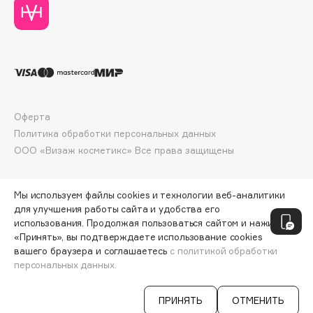
Deonica
Dessange
Dior
Divage
Dolce & Gabbana
Dolomit
Оферта
Dorco
Политика обработки персональных данных
DP Daily Perfection
ООО «Визаж косметикс» Все права защищены
Dr. Vranjes Firenze
Dr.Althea
Мы используем файлы cookies и технологии веб-аналитики
Dr.Ceuracle
для улучшения работы сайта и удобства его
использования. Продолжая пользоваться сайтом и нажимая
Dr.Jart+
«Принять», вы подтверждаете использование cookies
DSD de Luxe
вашего браузера и соглашаетесь
с политикой обработки
персональных данных.
Dyson
СООБЩИТЬ О ПОСТУПЛЕНИИ
1350 ₽
ПРИНЯТЬ
ОТМЕНИТЬ