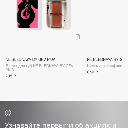
Biomed
Biorepair
Blanx
Blistex
BLOME
Boadicea The Victorious
Bobbi Brown
BOOMSHOP
NE BLEDNAYA BY GEV MUA
NE BLEDNAYA BY GEV
BORK
Блеск для губ NE BLEDNAYA BY GEV
Кисть для графики D
MUA
850 ₽
Brunello Cucinelli
795 ₽
Bvlgari
by TERRY
BY WISHTREND
Byredo
Узнавайте первыми об акциях и
C