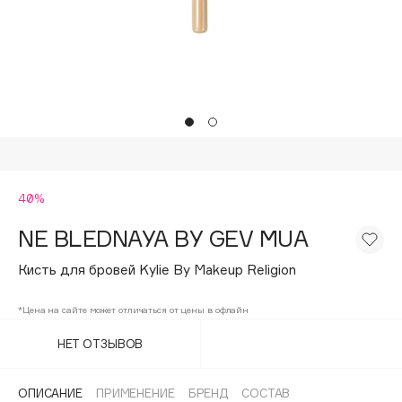
Подарки
Tom Ford
HFC
Для дома
Angiopharm
Техника
KIKO Milano
Estée Lauder
Clarins
0 - 9
40%
NE BLEDNAYA BY GEV MUA
100BON
22|11
Кисть для бровей Kylie By Makeup Religion
*Цена на сайте может отличаться от цены в офлайн
A
НЕТ ОТЗЫВОВ
Acqua di Parma
Acque di Italia
ОПИСАНИЕ
ПРИМЕНЕНИЕ
БРЕНД
СОСТАВ