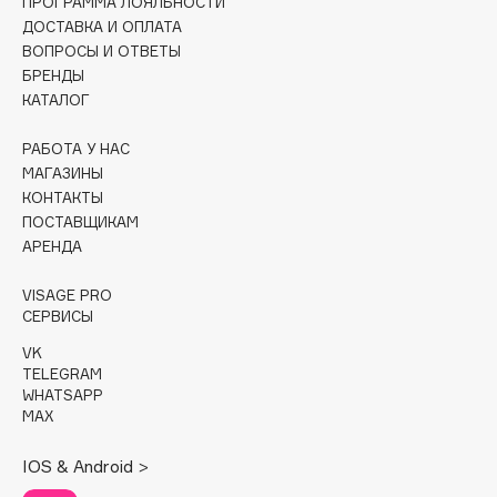
ПРОГРАММА ЛОЯЛЬНОСТИ
Collagenina
ДОСТАВКА И ОПЛАТА
Consly
ВОПРОСЫ И ОТВЕТЫ
БРЕНДЫ
Corimo
КАТАЛОГ
CosRX
Cottolina
РАБОТА У НАС
Crescina
МАГАЗИНЫ
КОНТАКТЫ
Cunzite
ПОСТАВЩИКАМ
Curaprox
АРЕНДА
VISAGE PRO
D
СЕРВИСЫ
VK
d'Alba
TELEGRAM
DABO
WHATSAPP
MAX
DARLING*
Darphin
IOS & Android >
Davines