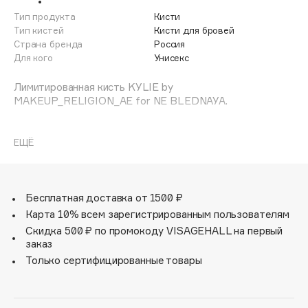
Adele for you
Тип продукта
Кисти
Финал лета
Advante
Тип кистей
Кисти для бровей
ЭКСКЛЮЗИВ
Страна бренда
Россия
1 АВГ - 31 АВГ
Aesop
Для кого
Унисекс
Age Stop
ЭКСКЛЮЗИВ
Лимитированная кисть KYLIE by
AHFA Cosmetics
MAKEUP_RELIGION_AE for NE BLEDNAYA.
Ajmal
KYLIE [кайли] – четкий и с характером? Или мягкие
Alix Avien
брови – решать только тебе! Во всем остальном
ЕЩЁ
Allies of Skin
поможет эта девчонка.
AMAN
Amina Daudova Brushes
Бесплатная доставка от 1500 ₽
Amouage
Карта 10% всем зарегистрированным пользователям
Amuleto Di Casa
Скидка 500 ₽ по промокоду VISAGEHALL на первый
заказ
Angiopharm
ЭКСКЛЮЗИВ
Только сертифицированные товары
Annbeauty
Anua
Apadent