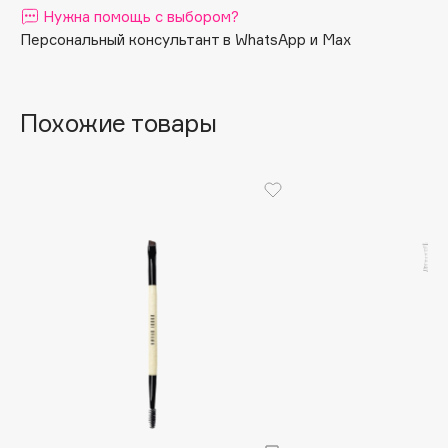
Нужна помощь с выбором?
Apagard
Персональный консультант в WhatsApp и Max
Aravia Professional
Arcadia
Archetype
Похожие товары
Architect Demidoff
ARIVE MAKEUP
Art&Fact
Art-Visage
Artdeco
Astra
Atelier Rebul
Augustinus Bader
Aveda
Avene