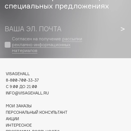
специальных предложениях
Cadence
Capelli Dorati
ВАША ЭЛ. ПОЧТА
Carbon Theory
Carmex
Согласен на получение
рассылки
Carolina Herrera
рекламно-информационных
материалов
Catrice
Celimax
Cettua
VISAGEHALL
Chupa Chups
8-800-700-33-37
Clarette
C 9:00 ДО 21:00
Clarins
INFO@VISAGEHALL.RU
Clarins Precious
НОВИНКА
МОИ ЗАКАЗЫ
Clinique
ПЕРСОНАЛЬНЫЙ КОНСУЛЬТАНТ
Clive Christian
АКЦИИ
ИНТЕРЕСНОЕ
Club De Nuit