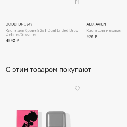
B
Babor
Baffy
BOBBI BROWN
ALIX AVIEN
Кисть для бровей 2в1 Dual Ended Brow
Кисть для макияжа E
Balmain Hair Couture
ЭКСКЛЮЗИВ
Definer/Groomer
920 ₽
Banderas
4990 ₽
Basicare
Batiste
Beauty Bomb
С этим товаром покупают
Beauty Pati
Beautyblades
НОВИНКА
beautyblender
Bebble
Beverly Hills Polo Club
Biodance
Bioderma