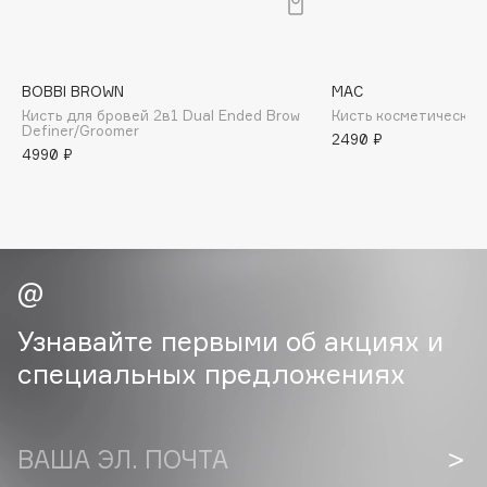
B
Babor
Baffy
BOBBI BROWN
MAC
Кисть для бровей 2в1 Dual Ended Brow
Кисть косметическая
Balmain Hair Couture
ЭКСКЛЮЗИВ
Definer/Groomer
2490 ₽
Banderas
4990 ₽
Basicare
Batiste
Beauty Bomb
Beauty Pati
Beautyblades
НОВИНКА
Узнавайте первыми об акциях и
beautyblender
специальных предложениях
Bebble
Beverly Hills Polo Club
Biodance
ВАША ЭЛ. ПОЧТА
Bioderma