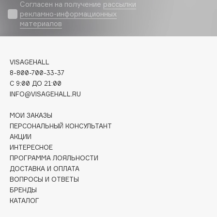
Biomed
Согласен на получение
рассылки
рекламно-информационных
Biorepair
материалов
Blanx
Blistex
BLOME
VISAGEHALL
Boadicea The Victorious
8-800-700-33-37
C 9:00 ДО 21:00
Bobbi Brown
INFO@VISAGEHALL.RU
BOOMSHOP
BORK
МОИ ЗАКАЗЫ
Brunello Cucinelli
ПЕРСОНАЛЬНЫЙ КОНСУЛЬТАНТ
АКЦИИ
Bvlgari
ИНТЕРЕСНОЕ
by TERRY
ПРОГРАММА ЛОЯЛЬНОСТИ
BY WISHTREND
ДОСТАВКА И ОПЛАТА
Byredo
ВОПРОСЫ И ОТВЕТЫ
БРЕНДЫ
КАТАЛОГ
C