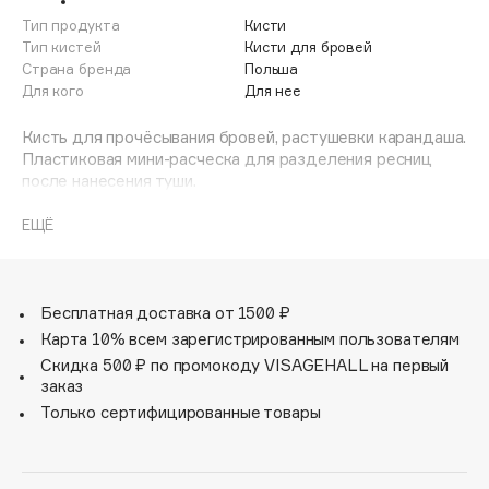
Adele for you
Тип продукта
Кисти
Финал лета
Advante
Тип кистей
Кисти для бровей
ЭКСКЛЮЗИВ
Страна бренда
Польша
1 АВГ - 31 АВГ
Aesop
Для кого
Для нее
Age Stop
ЭКСКЛЮЗИВ
Кисть для прочёсывания бровей, растушевки карандаша.
AHFA Cosmetics
Пластиковая мини-расческа для разделения ресниц
Ajmal
после нанесения туши.
Alix Avien
ЕЩЁ
Allies of Skin
AMAN
Amina Daudova Brushes
Бесплатная доставка от 1500 ₽
Amouage
Карта 10% всем зарегистрированным пользователям
Amuleto Di Casa
Скидка 500 ₽ по промокоду VISAGEHALL на первый
заказ
Angiopharm
ЭКСКЛЮЗИВ
Только сертифицированные товары
Annbeauty
Anua
Apadent