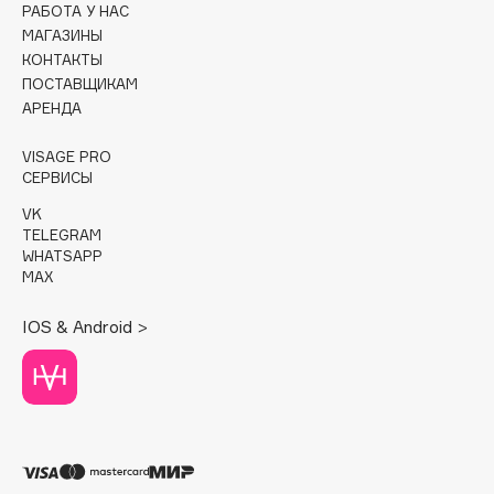
РАБОТА У НАС
МАГАЗИНЫ
Cadence
КОНТАКТЫ
Capelli Dorati
ПОСТАВЩИКАМ
Carbon Theory
АРЕНДА
Carmex
VISAGE PRO
Carolina Herrera
СЕРВИСЫ
Catrice
VK
Celimax
TELEGRAM
WHATSAPP
Cettua
MAX
Chupa Chups
Clarette
IOS & Android >
Clarins
Clarins Precious
НОВИНКА
Clinique
Clive Christian
Club De Nuit