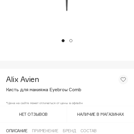
Подарки
Tom Ford
HFC
Для дома
Angiopharm
Техника
KIKO Milano
Estée Lauder
Clarins
0 - 9
Alix Avien
100BON
22|11
Кисть для макияжа Eyebrow Comb
*Цена на сайте может отличаться от цены в офлайн
A
НЕТ ОТЗЫВОВ
НАЛИЧИЕ В МАГАЗИНАХ
Acqua di Parma
Acque di Italia
ОПИСАНИЕ
ПРИМЕНЕНИЕ
БРЕНД
СОСТАВ