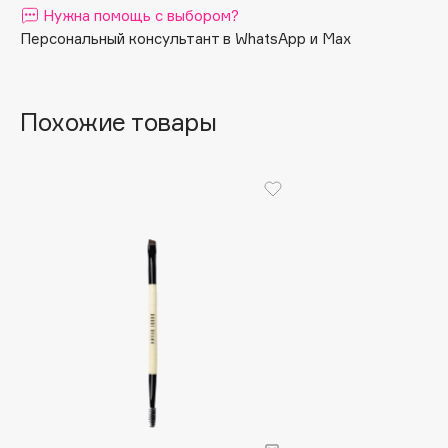
Нужна помощь с выбором?
Apagard
Персональный консультант в WhatsApp и Max
Aravia Professional
Arcadia
Archetype
Похожие товары
Architect Demidoff
ARIVE MAKEUP
Art&Fact
Art-Visage
Artdeco
Astra
Atelier Rebul
Augustinus Bader
Aveda
Avene