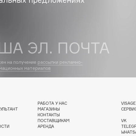
Dr.Althea
Dr.Ceuracle
Dr.Jart+
DSD de Luxe
ША ЭЛ. ПОЧТА
Dyson
сен на получение
рассылки рекламно-
мационных материалов
РАБОТА У НАС
VISAG
УЛЬТАНТ
МАГАЗИНЫ
СЕРВИ
Estrâde
КОНТАКТЫ
Estée Lauder
ПОСТАВЩИКАМ
VK
ОСТИ
АРЕНДА
TELEG
Etat Pur
WHATS
Etude House