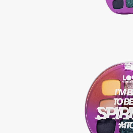
Подарки
0 - 9
Для дома
100BON
22|11
Техника
A
Acqua di Parma
Amina Daudova Brushes
Acque di Italia
Amouage
Adele for you
Amuleto Di Casa
Advante
Angiopharm
ЭКСКЛЮЗИВ
ЭКСКЛЮЗИВ
Aesop
Annbeauty
Age Stop
Anua
ЭКСКЛЮЗИВ
Apadent
AHFA Cosmetics
Apagard
Ajmal