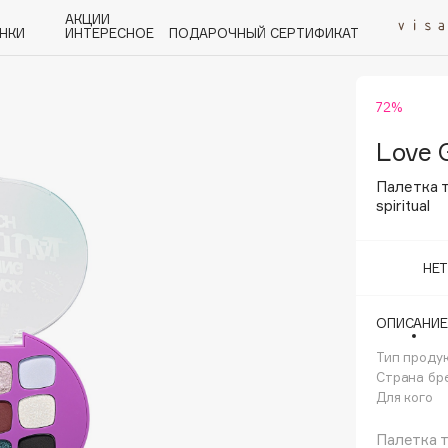
АКЦИИ
НКИ
ИНТЕРЕСНОЕ
ПОДАРОЧНЫЙ СЕРТИФИКАТ
72%
P
Q
R
S
T
U
V
W
Y
Z
А - Я
Love 
Палетка т
spiritual
НЕ
Angiopharm
KIKO Milano
ОПИСАНИЕ
Estée Lauder
Тип проду
Clarins
Страна бр
Для кого
Палетка 