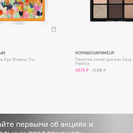
Consly
WN
ROMANOVAMAKEUP
Corimo
к Eye Shadow Trio
Палетка теней для век Sexy
CosRX
Palette
4575 ₽
6100 ₽
Cottolina
Crescina
Cunzite
Curaprox
айте первыми об акциях и
альных предложениях