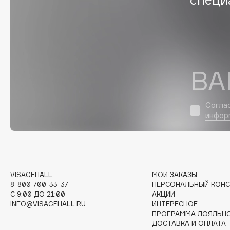
D
d'Alba
Dior
DABO
Divage
DARLING*
Dolce & Gabbana
Darphin
Dolomit
ВА
Davines
Dorco
Deonica
DP Daily Perfection
Согла
Dessange
Dr. Vranjes Firenze
инфор
E
VISAGEHALL
МОИ ЗАКАЗЫ
8-800-700-33-37
ПЕРСОНАЛЬНЫЙ КОНС
Eat My
Ella Bartsueva Brushes
C 9:00 ДО 21:00
АКЦИИ
Ecolatier
EMBRACE Haircare
INFO@VISAGEHALL.RU
ИНТЕРЕСНОЕ
ПРОГРАММА ЛОЯЛЬН
Ecotools
Emmanuelle Jane
ДОСТАВКА И ОПЛАТА
EGIA
Enough