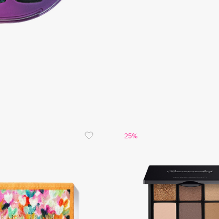
Aveda
Avene
Boadicea The Victorious
Bobbi Brown
BOOMSHOP
25%
BORK
Brunello Cucinelli
Bvlgari
by TERRY
BY WISHTREND
Byredo