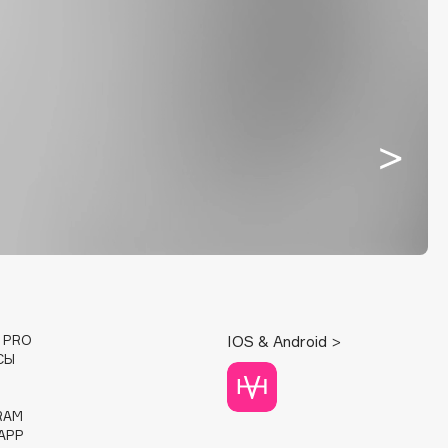
E PRO
IOS & Android >
СЫ
RAM
APP