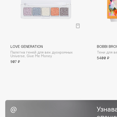
BLOME
C
Cadence
Chupa Chups
LOVE GENERATION
BOBBI BRO
Capelli Dorati
Clarette
Палетка теней для век дуохромных
Тени для ве
Carbon Theory
Clarins
Universe, Give Me Money
5400 ₽
907 ₽
Carmex
Clarins Precious
НОВИНКА
Carolina Herrera
Clinique
Catrice
Clive Christian
Celimax
Club De Nuit
Cettua
Collagenina
Узнав
специ