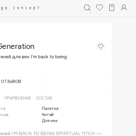
Generation
еней для век I’m back to being
Т ОТЗЫВОВ
ПРИМЕНЕНИЕ
СОСТАВ
кта
Палетка
енда
Китай
Для нее
теней I'M BACK TO BEING SPIRITUAL *ITCH —