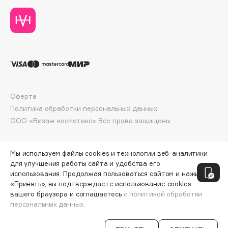
Deonica
Dessange
Dior
Divage
Dolce & Gabbana
Dolomit
Dorco
Оферта
DP Daily Perfection
Политика обработки персональных данных
ООО «Визаж косметикс» Все права защищены
Dr. Vranjes Firenze
Dr.Althea
Dr.Ceuracle
Мы используем файлы cookies и технологии веб-аналитики
для улучшения работы сайта и удобства его
Dr.Jart+
использования. Продолжая пользоваться сайтом и нажимая
DSD de Luxe
«Принять», вы подтверждаете использование cookies
Dyson
вашего браузера и соглашаетесь
с политикой обработки
персональных данных.
СООБЩИТЬ О ПОСТУПЛЕНИИ
3890 ₽