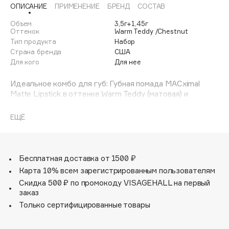
ОПИСАНИЕ
ПРИМЕНЕНИЕ
БРЕНД
СОСТАВ
Adele for you
Финал лета
Advante
Объем
3,5г+1,45г
ЭКСКЛЮЗИВ
Оттенок
Warm Teddy /Chestnut
1 АВГ - 31 АВГ
Aesop
Тип продукта
Набор
Age Stop
Страна бренда
США
ЭКСКЛЮЗИВ
Для кого
Для нее
AHFA Cosmetics
Ajmal
Идеальное комбо для губ: Губная помада MACximal
Matte Lipstick в оттенке Warm Teddy (матовая) и
Alix Avien
Карандаш для губ в оттенке Chestnut.
Allies of Skin
ЕЩЁ
AMAN
Amina Daudova Brushes
Amouage
Бесплатная доставка от 1500 ₽
Amuleto Di Casa
Карта 10% всем зарегистрированным пользователям
Angiopharm
Скидка 500 ₽ по промокоду VISAGEHALL на первый
ЭКСКЛЮЗИВ
заказ
Annbeauty
Только сертифицированные товары
Anua
Apadent