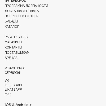
ИНТЕРЕСНОЕ
Collagenina
ПРОГРАММА ЛОЯЛЬНОСТИ
Consly
ДОСТАВКА И ОПЛАТА
ВОПРОСЫ И ОТВЕТЫ
Corimo
БРЕНДЫ
CosRX
КАТАЛОГ
Cottolina
Crescina
РАБОТА У НАС
МАГАЗИНЫ
Cunzite
КОНТАКТЫ
Curaprox
ПОСТАВЩИКАМ
АРЕНДА
D
VISAGE PRO
СЕРВИСЫ
d'Alba
VK
DABO
TELEGRAM
WHATSAPP
DARLING*
MAX
Darphin
Davines
IOS & Android >