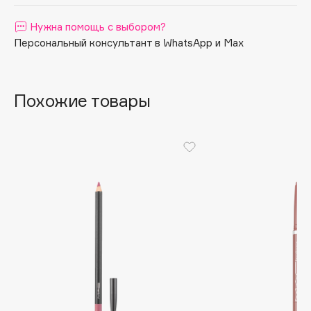
Apagard
Нужна помощь с выбором?
Aravia Professional
Персональный консультант в WhatsApp и Max
Arcadia
Archetype
Architect Demidoff
Похожие товары
ARIVE MAKEUP
Art&Fact
Art-Visage
Artdeco
Astra
Atelier Rebul
Augustinus Bader
Aveda
Avene