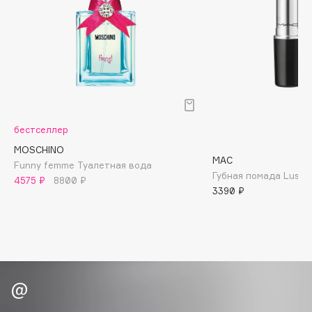
Biomed
Biorepair
Blanx
Blistex
BLOME
Boadicea The Victorious
Bobbi Brown
бестселлер
BOOMSHOP
MOSCHINO
BORK
MAC
Funny femme Туалетная вода
Губная помада Lustreg
Brunello Cucinelli
4575 ₽
8800 ₽
3390 ₽
Bvlgari
by TERRY
BY WISHTREND
Byredo
C