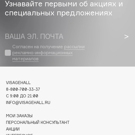
Узнавайте первыми об акциях и
специальных предложениях
Cadence
Capelli Dorati
Carbon Theory
ВАША ЭЛ. ПОЧТА
Carmex
Carolina Herrera
Согласен на получение
рассылки
рекламно-информационных
Catrice
материалов
Celimax
Cettua
Chupa Chups
VISAGEHALL
Clarette
8-800-700-33-37
Clarins
C 9:00 ДО 21:00
INFO@VISAGEHALL.RU
Clarins Precious
НОВИНКА
Clinique
МОИ ЗАКАЗЫ
Clive Christian
ПЕРСОНАЛЬНЫЙ КОНСУЛЬТАНТ
АКЦИИ
Club De Nuit