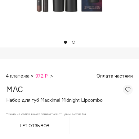
Подарки
Tom Ford
HFC
Для дома
Angiopharm
Техника
KIKO Milano
Estée Lauder
Clarins
0 - 9
4 платежа ×
972 ₽
>
Оплата частями
100BON
MAC
22|11
Набор для губ Macximal Midnight Lipcombo
A
*Цена на сайте может отличаться от цены в офлайн
НЕТ ОТЗЫВОВ
Acqua di Parma
Acque di Italia