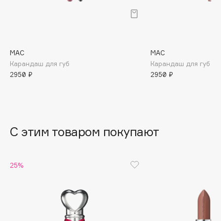
B
Babor
Baffy
MAC
MAC
Balmain Hair Couture
ЭКСКЛЮЗИВ
Карандаш для губ
Карандаш для губ гля
Banderas
2950 ₽
2950 ₽
Basicare
Batiste
Beauty Bomb
Beauty Pati
С этим товаром покупают
Beautyblades
НОВИНКА
beautyblender
25%
Bebble
Beverly Hills Polo Club
Biodance
Bioderma