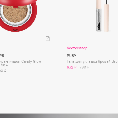
Dr.Althea
Dr.Ceuracle
Dr.Jart+
DSD de Luxe
Dyson
р
бестселлер
PS
PUSY
крем-кушон Candy Glow
Гель для укладки бровей Brow
F50+
632 ₽
790 ₽
90 ₽
Estrâde
Estée Lauder
Etat Pur
Etude House