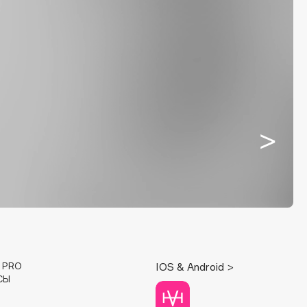
E PRO
IOS & Android >
СЫ