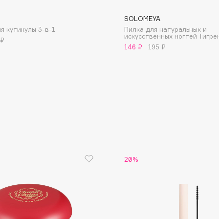
SOLOMEYA
я кутикулы 3-в-1
Пилка для натуральных и
искусственных ногтей Тигре
 ₽
146 ₽
195 ₽
Consly
Corimo
CosRX
Cottolina
Crescina
Cunzite
Curaprox
20%