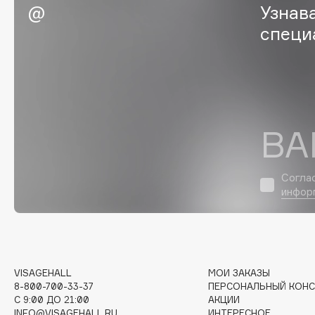
Узнав
Eigshow
EpilProfi
специ
Elemis
Erborian
Elian Russia
Essence
Elie Saab
Essential Parfums Paris
ВА
F
Согла
FANE
Flipper
инфор
Farmstay
FLOEMA
Felce Azzurra
Floraïku
Fillerina
Forlle'd
ЭКСКЛЮЗИВ
Fiona Franchimon
VISAGEHALL
МОИ ЗАКАЗЫ
8-800-700-33-37
ПЕРСОНАЛЬНЫЙ КОНС
C 9:00 ДО 21:00
АКЦИИ
INFO@VISAGEHALL.RU
ИНТЕРЕСНОЕ