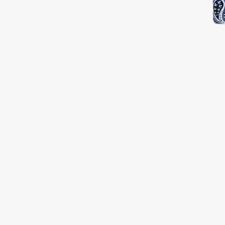
Подарки
0 - 9
Для дома
100BON
22|11
Техника
A
Acqua di Parma
Amina Daudova Brushes
Acque di Italia
Amouage
Adele for you
Amuleto Di Casa
Advante
Angiopharm
ЭКСКЛЮЗИВ
ЭКСКЛЮЗИВ
Aesop
Annbeauty
Age Stop
Anua
ЭКСКЛЮЗИВ
Apadent
AHFA Cosmetics
Apagard
Ajmal