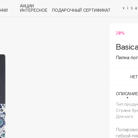
АКЦИИ
НКИ
ИНТЕРЕСНОЕ
ПОДАРОЧНЫЙ СЕРТИФИКАТ
20%
P
Q
R
S
T
U
V
W
Y
Z
А - Я
Basic
Пилка пол
НЕ
Angiopharm
ОПИСАНИЕ
KIKO Milano
Тип проду
Estée Lauder
Страна бр
Clarins
Для кого
Полировоч
гибкой мя