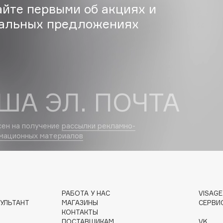
айте первыми об акциях и
Etude organix
альных предложениях
Eva Mosaic
Ex Nihilo
EXOARI L
ША ЭЛ. ПОЧТА
сен на получение
рассылки рекламно-
Fragrance Du Bois
мационных материалов
Frederic Malle
Frudia
Funny Organix
РАБОТА У НАС
VISAG
УЛЬТАНТ
МАГАЗИНЫ
СЕРВИ
КОНТАКТЫ
ПОСТАВЩИКАМ
VK