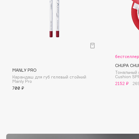
D
d'Alba
Dior
DABO
Divage
DARLING*
Dolce & Gabbana
Darphin
Dolomit
Davines
Dorco
бестселле
Deonica
DP Daily Perfection
CHUPA CHU
Dessange
Dr. Vranjes Firenze
MANLY PRO
Тональный 
Cushion SP
Карандаш для губ гелевый стойкий
Manly Pro
2152 ₽
26
700 ₽
E
Eat My
Ella Bartsueva Brushes
Ecolatier
EMBRACE Haircare
Ecotools
Emmanuelle Jane
EGIA
Enough