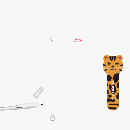
Aveda
Avene
25%
Boadicea The Victorious
Bobbi Brown
BOOMSHOP
BORK
Brunello Cucinelli
Bvlgari
by TERRY
BY WISHTREND
Byredo