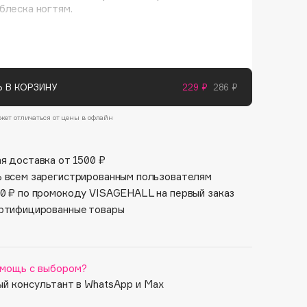
Финал лета
блеска ногтям.
Парфюм для тебя
1 АВГ - 31 АВГ
5 АВГ - 9 АВГ
 В КОРЗИНУ
229 ₽
286 ₽
жет отличаться от цены в офлайн
я доставка от 1500 ₽
 всем зарегистрированным пользователям
0 ₽ по промокоду VISAGEHALL на первый заказ
ртифицированные товары
мощь с выбором?
й консультант в WhatsApp и Max