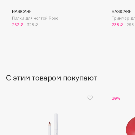
BLOME
BASICARE
BASICARE
Пилки для ногтей Rose
Триммер дл
262 ₽
328 ₽
238 ₽
298
C
Cadence
Chupa Chups
Capelli Dorati
Clarette
Carbon Theory
Clarins
Carmex
Clarins Precious
НОВИНКА
С этим товаром покупают
Carolina Herrera
Clinique
Catrice
Clive Christian
Celimax
20%
Club De Nuit
Cettua
Collagenina