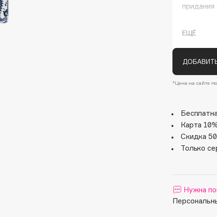
придания 
ЕЩЁ
ДОБАВИТЬ
*Цена на сайте мо
Architect Demidoff
Бесплатна
ARIVE MAKEUP
Карта 10%
Скидка 50
Art&Fact
Только се
Art-Visage
Artdeco
Astra
Нужна по
Atelier Rebul
Персональны
Augustinus Bader