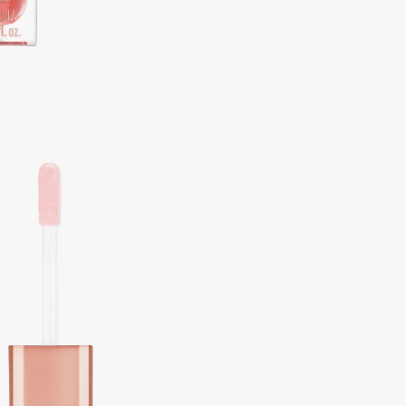
Aveda
Avene
Boadicea The Victorious
Bobbi Brown
BOOMSHOP
BORK
Brunello Cucinelli
Bvlgari
by TERRY
BY WISHTREND
Byredo