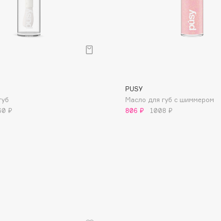
Dr.Althea
Dr.Ceuracle
Dr.Jart+
DSD de Luxe
Dyson
PUSY
губ
Масло для губ с шиммером
60 ₽
806 ₽
1008 ₽
Estrâde
Estée Lauder
Etat Pur
Etude House