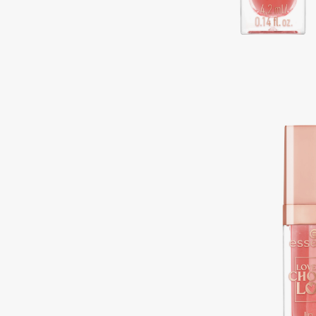
Подарки
0 - 9
Для дома
100BON
22|11
Техника
A
Acqua di Parma
Amina Daudova Brushes
Acque di Italia
Amouage
Adele for you
Amuleto Di Casa
Advante
Angiopharm
ЭКСКЛЮЗИВ
ЭКСКЛЮЗИВ
Aesop
Annbeauty
Age Stop
Anua
ЭКСКЛЮЗИВ
Apadent
AHFA Cosmetics
Apagard
Ajmal