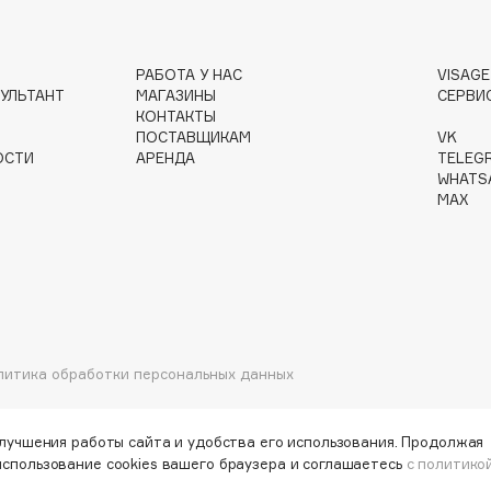
РАБОТА У НАС
VISAG
УЛЬТАНТ
МАГАЗИНЫ
СЕРВИ
Institute Estelare
КОНТАКТЫ
ПОСТАВЩИКАМ
VK
Instytutum
ОСТИ
АРЕНДА
TELEG
invisibobble
WHATS
MAX
IS Clinical
Jo Malone London
литика обработки персональных данных
Juliette Has A Gun
Juvena
улучшения работы сайта и удобства его использования. Продолжая
использование cookies вашего браузера и соглашаетесь
с политико