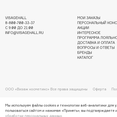
I
VISAGEHALL
МОИ ЗАКАЗЫ
8-800-700-33-37
ПЕРСОНАЛЬНЫЙ КОНС
I Love My Hair
INGLOT
C 9:00 ДО 21:00
АКЦИИ
INFO@VISAGEHALL.RU
ИНТЕРЕСНОЕ
Iceberg
Initio
ПРОГРАММА ЛОЯЛЬН
Icon Skin
Insight Professional
ДОСТАВКА И ОПЛАТА
ВОПРОСЫ И ОТВЕТЫ
Influence Beauty
Institut Esthederm
БРЕНДЫ
КАТАЛОГ
J
James Read
Janeke
ООО «Визаж косметикс» Все права защищены
Оферта
По
Jan Marini
Jimmy Choo
ЭКСКЛЮЗИВ
JMsolution
Jane Iredale
Мы используем файлы cookies и технологии веб-аналитики для 
пользоваться сайтом и нажимая «Принять», вы подтверждаете 
обработки персональных данных.