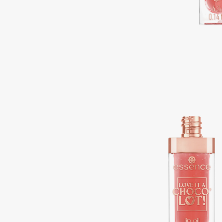
Aravia Professional
Alix Avien
Arcadia
Allies of Skin
Archetype
AMAN
B
Babor
beautyblender
Baffy
Bebble
Balmain Hair Couture
Beverly Hills Polo Club
ЭКСКЛЮЗИВ
Biodance
Banderas
Bioderma
Basicare
Biomed
Batiste
Biorepair
Beauty Bomb
Blanx
Beauty Pati
Blistex
Beautyblades
НОВИНКА