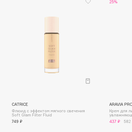
25%
Eigshow
EpilProfi
Elemis
Erborian
Elian Russia
Essence
Elie Saab
Essential Parfums Paris
F
FANE
Flipper
Farmstay
FLOEMA
Felce Azzurra
Floraïku
Fillerina
Forlle'd
CATRICE
ARAVIA PR
ЭКСКЛЮЗИВ
Флюид с эффектом мягкого свечения
Крем для л
Fiona Franchimon
Soft Glam Filter Fluid
увлажняющ
749 ₽
437 ₽
582