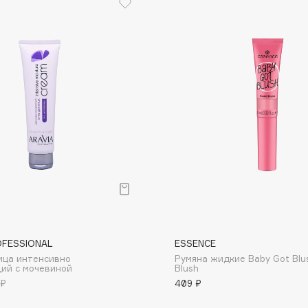
Etude organix
Eva Mosaic
Ex Nihilo
EXOARI L
Fragrance Du Bois
Frederic Malle
Frudia
Funny Organix
OFESSIONAL
ESSENCE
ица интенсивно
Румяна жидкие Baby Got Blus
ий с мочевиной
Blush
 ₽
409 ₽