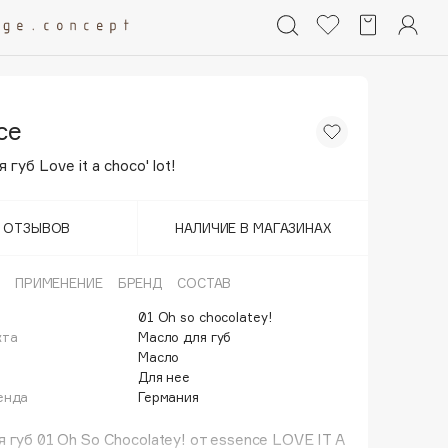
ce
губ Love it a choco' lot!
Т ОТЗЫВОВ
НАЛИЧИЕ В МАГАЗИНАХ
ПРИМЕНЕНИЕ
БРЕНД
СОСТАВ
01 Oh so chocolatey!
кта
Масло для губ
Масло
Для нее
енда
Германия
 губ 01 Oh So Chocolatey! от essence LOVE IT A