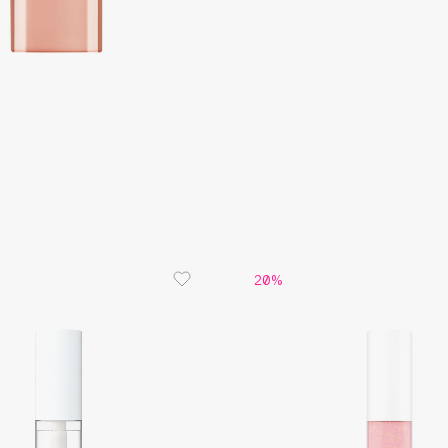
Consly
Corimo
CosRX
Cottolina
Crescina
20%
Cunzite
Curaprox