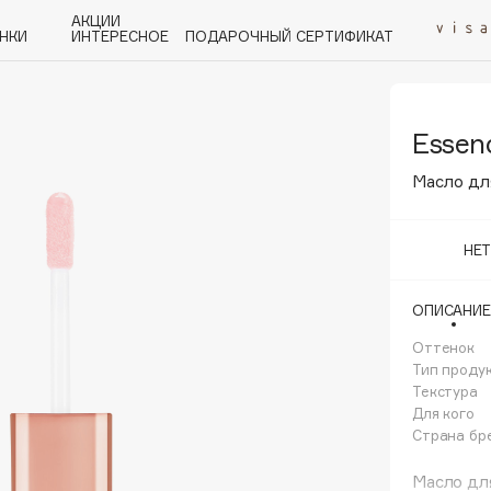
АКЦИИ
НКИ
ИНТЕРЕСНОЕ
ПОДАРОЧНЫЙ СЕРТИФИКАТ
Essen
P
Q
R
S
T
U
V
W
Y
Z
А - Я
Масло для 
НЕ
ОПИСАНИЕ
Angiopharm
KIKO Milano
Оттенок
Тип проду
Estée Lauder
Текстура
Clarins
Для кого
Страна бр
Масло для