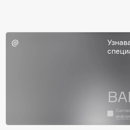
G
Garnier
Giardino Magico
Gecko
Gillette
Geltek
Givenchy
Узнав
Genosys
Global Keratin
ЭКСКЛЮЗИВ
специ
Global White
Geomar
H
ВА
Hadat Cosmetics
HELIBEAUTY
Hamis
Hempz
Согла
Hapica
HFC
инфор