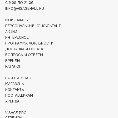
C 9:00 ДО 21:00
Deonica
INFO@VISAGEHALL.RU
Dessange
Dior
МОИ ЗАКАЗЫ
Divage
ПЕРСОНАЛЬНЫЙ КОНСУЛЬТАНТ
АКЦИИ
Dolce & Gabbana
ИНТЕРЕСНОЕ
Dolomit
ПРОГРАММА ЛОЯЛЬНОСТИ
Dorco
ДОСТАВКА И ОПЛАТА
ВОПРОСЫ И ОТВЕТЫ
DP Daily Perfection
БРЕНДЫ
Dr. Vranjes Firenze
КАТАЛОГ
Dr.Althea
Dr.Ceuracle
РАБОТА У НАС
МАГАЗИНЫ
Dr.Jart+
КОНТАКТЫ
DSD de Luxe
ПОСТАВЩИКАМ
Dyson
АРЕНДА
VISAGE PRO
СЕРВИСЫ