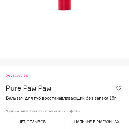
Подарки
Tom Ford
HFC
Для дома
Angiopharm
Техника
KIKO Milano
Estée Lauder
Clarins
0 - 9
бестселлер
100BON
22|11
Pure Paw Paw
Бальзам для губ восстанавливающий без запаха 15г
A
*Цена на сайте может отличаться от цены в офлайн
Acqua di Parma
НЕТ ОТЗЫВОВ
НАЛИЧИЕ В МАГАЗИНАХ
Acque di Italia