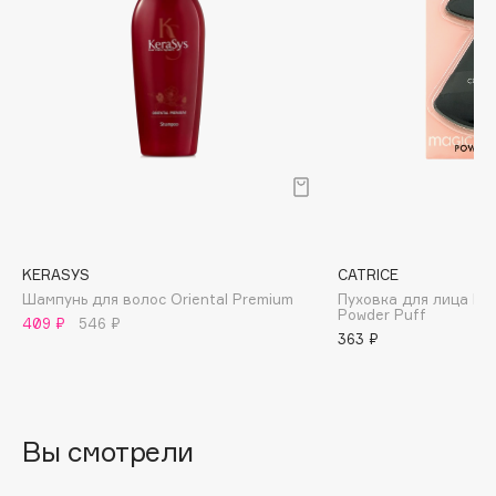
Biomed
Biorepair
Blanx
Blistex
BLOME
Boadicea The Victorious
Bobbi Brown
BOOMSHOP
BORK
KERASYS
CATRICE
Brunello Cucinelli
Шампунь для волос Oriental Premium
Пуховка для лица Mag
Powder Puff
Bvlgari
409 ₽
546 ₽
363 ₽
by TERRY
BY WISHTREND
Byredo
Вы смотрели
C