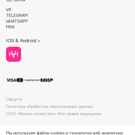
E
VK
Eat My
TELEGRAM
WHATSAPP
Ecolatier
MAX
Ecotools
EGG
IOS & Android >
EGIA
Eigshow
Elemis
Elian Russia
Elie Saab
Ella Bartsueva Brushes
EMBRACE Haircare
Оферта
Политика обработки персональных данных
Emmanuelle Jane
ООО «Визаж косметикс» Все права защищены
Enough
EpilProfi
Erborian
Мы используем файлы cookies и технологии веб-аналитики