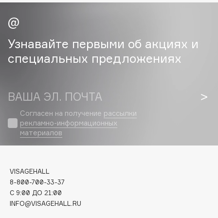
Cadence
Capelli Dorati
Узнавайте первыми об акциях и
Carbon Theory
специальных предложениях
Carmex
Carolina Herrera
Catrice
ВАША ЭЛ. ПОЧТА
Celimax
Согласен на получение
рассылки
Cettua
рекламно-информационных
Chupa Chups
материалов
Clarette
Clarins
Clarins Precious
НОВИНКА
VISAGEHALL
8-800-700-33-37
Clinique
C 9:00 ДО 21:00
Clive Christian
INFO@VISAGEHALL.RU
Club De Nuit