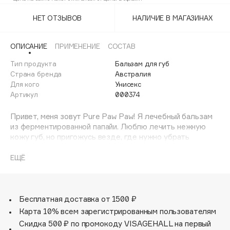
Adele for you
Финал лета
НЕТ ОТЗЫВОВ
НАЛИЧИЕ В МАГАЗИНАХ
Advante
ЭКСКЛЮЗИВ
1 АВГ - 31 АВГ
Aesop
ОПИСАНИЕ
ПРИМЕНЕНИЕ
СОСТАВ
Age Stop
ЭКСКЛЮЗИВ
Тип продукта
Бальзам для губ
AHFA Cosmetics
Страна бренда
Австралия
Ajmal
Для кого
Унисекс
Артикул
000374
Alix Avien
Allies of Skin
Привет, меня зовут Pure Paw Paw! Я лечебный бальзам
AMAN
из ферментированной папайи. Люблю лечить нежную
кожу губ, но пригожусь везде, где нужно убрать
Amina Daudova Brushes
сухость и раздражение. Меня хвалят за сочный запах
Amouage
спелой вишни.
ЕЩЁ
Amuleto Di Casa
Я приехал из Австралии, где давно лечу
Angiopharm
ЭКСКЛЮЗИВ
чувствительную кожу. Своим успехом я обязан
ферменту экзотической папайи — ПАПАИНУ. ПАПАИН
Бесплатная доставка от 1500 ₽
Annbeauty
богат антиоксидантами и витаминами, поэтому
Карта 10% всем зарегистрированным пользователям
Anua
австралийцы веками лечат раны и ожоги с его помощью.
Скидка 500 ₽ по промокоду VISAGEHALL на первый
Apadent
В лаборатории Pure Paw Paw ПАПАИН смешали с