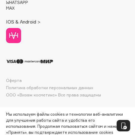
WHATSAPP
Deonica
MAX
Dessange
IOS & Android >
Dior
Divage
Dolce & Gabbana
Dolomit
Dorco
DP Daily Perfection
Dr. Vranjes Firenze
Оферта
Dr.Althea
Политика обработки персональных данных
Dr.Ceuracle
ООО «Визаж косметикс» Все права защищены
Dr.Jart+
DSD de Luxe
Мы используем файлы cookies и технологии веб-аналитики
Dyson
для улучшения работы сайта и удобства его
использования. Продолжая пользоваться сайтом и нажимая
«Принять», вы подтверждаете использование cookies