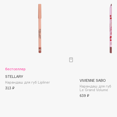
Biomed
Biorepair
Blanx
Blistex
BLOME
Boadicea The Victorious
Bobbi Brown
BOOMSHOP
BORK
Brunello Cucinelli
бестселлер
Bvlgari
STELLARY
VIVIENNE SABO
by TERRY
Карандаш для губ Lipliner
Карандаш для губ ус
313 ₽
BY WISHTREND
Le Grand Volume
639 ₽
Byredo
C