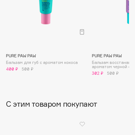
B
Babor
Baffy
Balmain Hair Couture
ЭКСКЛЮЗИВ
Banderas
Basicare
PURE PAW PAW
PURE PAW PAW
Batiste
Бальзам для губ с ароматом кокоса
Бальзам восстанавл
ароматом черной см
Beauty Bomb
400 ₽
500 ₽
302 ₽
500 ₽
Beauty Pati
Beautyblades
НОВИНКА
beautyblender
С этим товаром покупают
Bebble
Beverly Hills Polo Club
Biodance
Bioderma