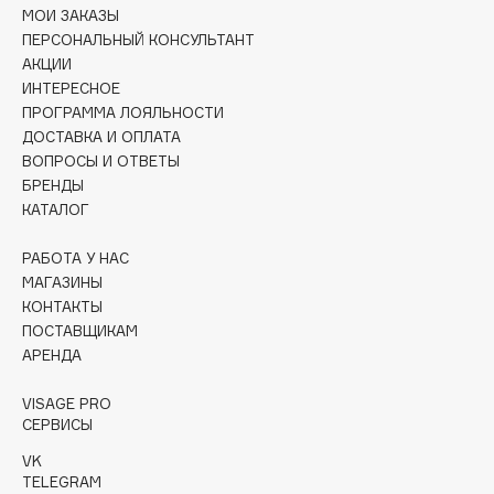
Collagenina
МОИ ЗАКАЗЫ
ПЕРСОНАЛЬНЫЙ КОНСУЛЬТАНТ
Consly
АКЦИИ
Corimo
ИНТЕРЕСНОЕ
CosRX
ПРОГРАММА ЛОЯЛЬНОСТИ
ДОСТАВКА И ОПЛАТА
Cottolina
ВОПРОСЫ И ОТВЕТЫ
Crescina
БРЕНДЫ
Cunzite
КАТАЛОГ
Curaprox
РАБОТА У НАС
МАГАЗИНЫ
D
КОНТАКТЫ
ПОСТАВЩИКАМ
АРЕНДА
d'Alba
DABO
VISAGE PRO
DARLING*
СЕРВИСЫ
Darphin
VK
Davines
TELEGRAM