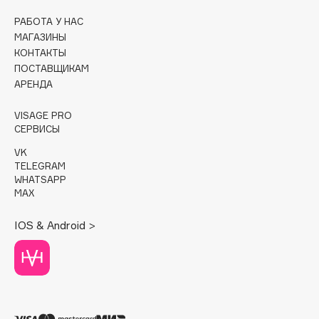
РАБОТА У НАС
Cadence
МАГАЗИНЫ
Capelli Dorati
КОНТАКТЫ
Carbon Theory
ПОСТАВЩИКАМ
АРЕНДА
Carmex
Carolina Herrera
VISAGE PRO
Catrice
СЕРВИСЫ
Celimax
VK
Cettua
TELEGRAM
WHATSAPP
Chupa Chups
MAX
Clarette
IOS & Android >
Clarins
Clarins Precious
Clinique
Clive Christian
Club De Nuit