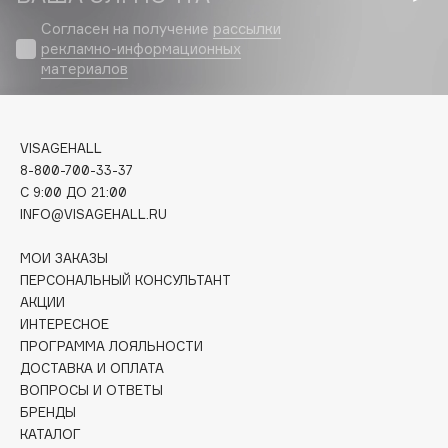
Biomed
Согласен на получение
рассылки
Biorepair
рекламно-информационных
Blanx
материалов
Blistex
BLOME
Boadicea The Victorious
VISAGEHALL
8-800-700-33-37
Bobbi Brown
C 9:00 ДО 21:00
BOOMSHOP
INFO@VISAGEHALL.RU
BORK
Brunello Cucinelli
МОИ ЗАКАЗЫ
ПЕРСОНАЛЬНЫЙ КОНСУЛЬТАНТ
Bvlgari
АКЦИИ
by TERRY
ИНТЕРЕСНОЕ
BY WISHTREND
ПРОГРАММА ЛОЯЛЬНОСТИ
ДОСТАВКА И ОПЛАТА
Byredo
ВОПРОСЫ И ОТВЕТЫ
БРЕНДЫ
КАТАЛОГ
C