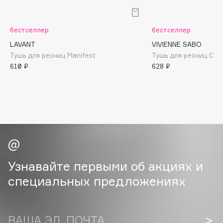
B
Babor
бестселлер
бестселлер
Baffy
LAVANT
VIVIENNE SABO
Balmain Hair Couture
Тушь для ресниц Manifest
Тушь для ресниц Caba
ЭКСКЛЮЗИВ
610 ₽
628 ₽
Banderas
Basicare
Batiste
Beauty Bomb
Beauty Pati
Beautyblades
НОВИНКА
beautyblender
Узнавайте первыми об акциях и
Bebble
специальных предложениях
Beverly Hills Polo Club
Biodance
Bioderma
ВАША ЭЛ. ПОЧТА