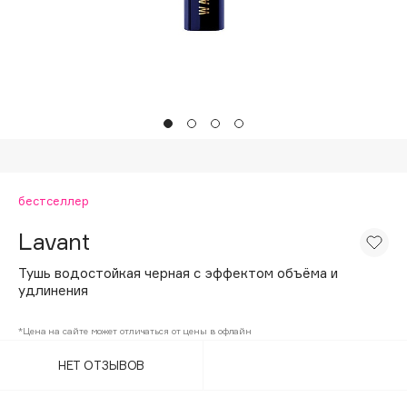
Подарки
Tom Ford
HFC
Для дома
Angiopharm
Техника
KIKO Milano
Estée Lauder
Clarins
0 - 9
бестселлер
Lavant
100BON
22|11
Тушь водостойкая черная с эффектом объёма и
удлинения
A
*Цена на сайте может отличаться от цены в офлайн
НЕТ ОТЗЫВОВ
Acqua di Parma
Acque di Italia