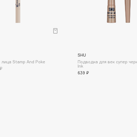
Dr.Althea
Dr.Ceuracle
Dr.Jart+
DSD de Luxe
Dyson
SHU
 лица Stamp And Poke
Подводка для век супер чер
Ink
 ₽
639 ₽
Estée Lauder
Etat Pur
Etude House
Etude organix