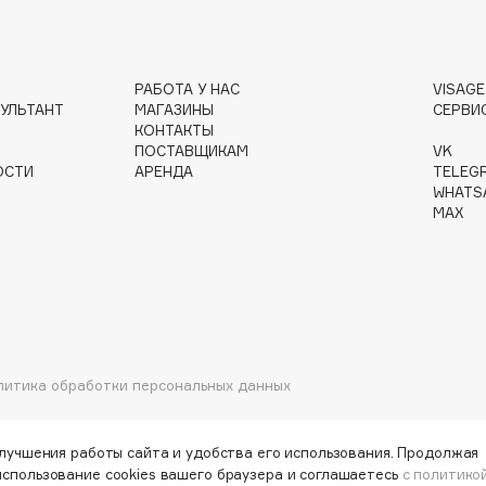
РАБОТА У НАС
VISAG
УЛЬТАНТ
МАГАЗИНЫ
СЕРВИ
Institute Estelare
КОНТАКТЫ
ПОСТАВЩИКАМ
VK
Instytutum
ОСТИ
АРЕНДА
TELEG
invisibobble
WHATS
MAX
IS Clinical
Jo Malone London
литика обработки персональных данных
Juliette Has A Gun
Juvena
улучшения работы сайта и удобства его использования. Продолжая
использование cookies вашего браузера и соглашаетесь
с политико