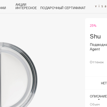
АКЦИИ
НКИ
ИНТЕРЕСНОЕ
ПОДАРОЧНЫЙ СЕРТИФИКАТ
25%
P
Q
R
S
T
U
V
W
Y
Z
А - Я
Shu
Подводка
Agent
Оттенок
Angiopharm
KIKO Milano
Estée Lauder
НЕ
Clarins
ОПИСАНИЕ
Объем