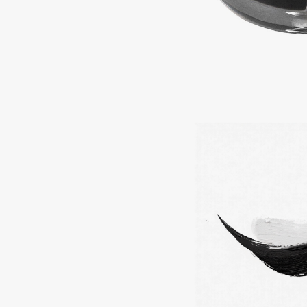
Aravia Professional
Alix Avien
Arcadia
Allies of Skin
Archetype
AMAN
B
Babor
beautyblender
Baffy
Bebble
Balmain Hair Couture
Beverly Hills Polo Club
ЭКСКЛЮЗИВ
Biodance
Banderas
Bioderma
Basicare
Biomed
Batiste
Biorepair
Beauty Bomb
Blanx
Beauty Pati
Blistex
Beautyblades
НОВИНКА