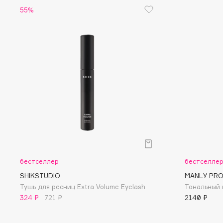
55%
EGIA
EpilProfi
Eigshow
Erborian
Elemis
Essence
Elian Russia
Essential Parfums Paris
Elie Saab
Estrâde
F
FANE
Flipper
Farmstay
FLOEMA
бестселлер
бестселле
Felce Azzurra
Floraïku
SHIKSTUDIO
MANLY PR
Fillerina
Forlle'd
ЭКСКЛЮЗИВ
Тушь для ресниц Extra Volume Eyelash
Тональный 
Fiona Franchimon
324 ₽
721 ₽
2140 ₽