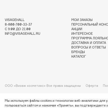
I
VISAGEHALL
МОИ ЗАКАЗЫ
8-800-700-33-37
ПЕРСОНАЛЬНЫЙ КОНС
I Love My Hair
INGLOT
C 9:00 ДО 21:00
АКЦИИ
INFO@VISAGEHALL.RU
ИНТЕРЕСНОЕ
Iceberg
Initio
ПРОГРАММА ЛОЯЛЬН
Icon Skin
Insight Professional
ДОСТАВКА И ОПЛАТА
ВОПРОСЫ И ОТВЕТЫ
Influence Beauty
Institut Esthederm
БРЕНДЫ
КАТАЛОГ
J
James Read
Janeke
ООО «Визаж косметикс» Все права защищены
Оферта
По
Jan Marini
Jimmy Choo
ЭКСКЛЮЗИВ
JMsolution
Jane Iredale
Мы используем файлы cookies и технологии веб-аналитики для 
пользоваться сайтом и нажимая «Принять», вы подтверждаете 