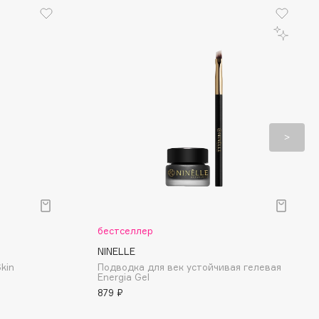
бестселлер
NINELLE
kin
Подводка для век устойчивая гелевая
Energia Gel
879 ₽