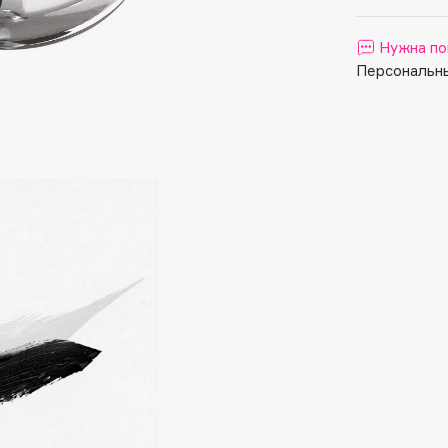
Aveda
Avene
Нужна по
Персональны
Boadicea The Victorious
Bobbi Brown
BOOMSHOP
BORK
Brunello Cucinelli
Bvlgari
by TERRY
BY WISHTREND
Byredo