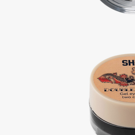
Подарки
0 - 9
Для дома
100BON
22|11
Техника
A
Acqua di Parma
Amina Daudova Brushes
Acque di Italia
Amouage
Adele for you
Amuleto Di Casa
Advante
Angiopharm
ЭКСКЛЮЗИВ
ЭКСКЛЮЗИВ
Aesop
Annbeauty
Age Stop
Anua
ЭКСКЛЮЗИВ
Apadent
AHFA Cosmetics
Apagard
Ajmal