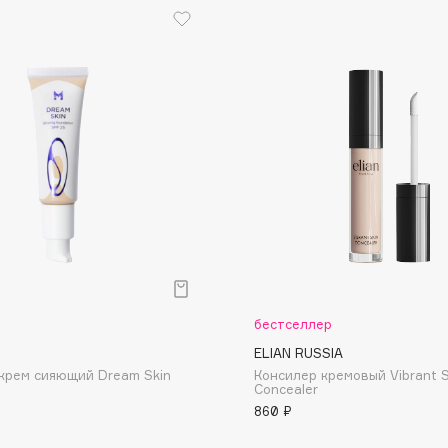
Eva Mosaic
Ex Nihilo
EXOARI L
Fragrance Du Bois
Frederic Malle
р
бестселлер
Frudia
O
ELIAN RUSSIA
Funny Organix
крем сияющий Dream Skin
Консилер кремовый Vibrant S
Concealer
860 ₽