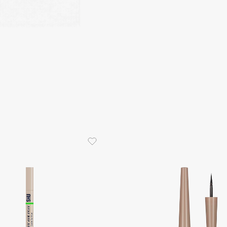
Consly
Corimo
CosRX
Cottolina
Crescina
Cunzite
Curaprox