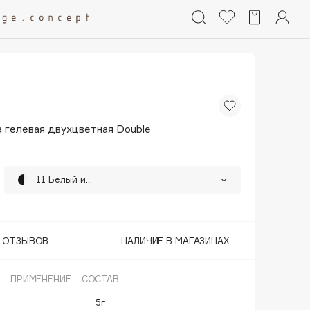
 гелевая двухцветная Double
11 Белый и Черный
12 Беж и Коричневый
25%
13 Пурпур и Темно-зеленый
25%
Т ОТЗЫВОВ
НАЛИЧИЕ В МАГАЗИНАХ
14 Лаванда и Серый
25%
ПРИМЕНЕНИЕ
СОСТАВ
5г