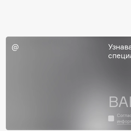
G
Garnier
Giardino Magico
Gecko
Gillette
Geltek
Givenchy
Узнав
Genosys
Global Keratin
ЭКСКЛЮЗИВ
специ
Global White
Geomar
H
ВА
Hadat Cosmetics
HELIBEAUTY
Hamis
Hempz
Согла
Hapica
HFC
инфор