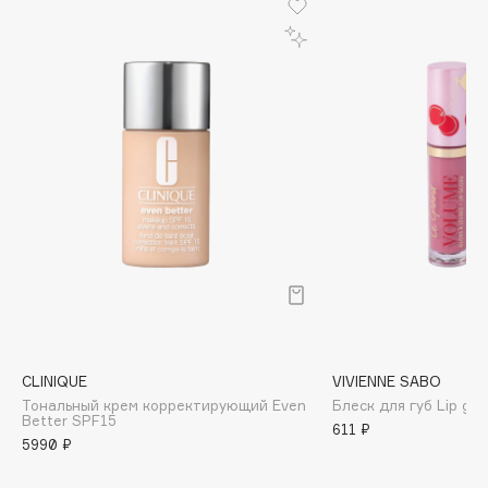
Biomed
Biorepair
Blanx
Blistex
BLOME
Boadicea The Victorious
Bobbi Brown
BOOMSHOP
BORK
Brunello Cucinelli
Bvlgari
by TERRY
BY WISHTREND
CLINIQUE
VIVIENNE SABO
Byredo
Тональный крем корректирующий Even
Блеск для губ Lip gl
Better SPF15
611 ₽
5990 ₽
C