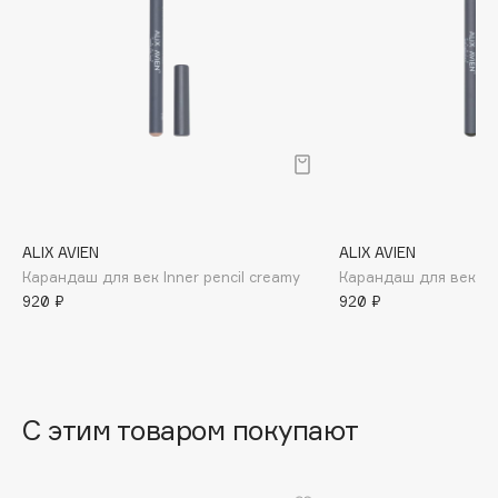
B
Babor
Baffy
Balmain Hair Couture
ЭКСКЛЮЗИВ
Banderas
Basicare
Batiste
Beauty Bomb
ALIX AVIEN
ALIX AVIEN
Карандаш для век Inner pencil creamy
Карандаш для век Eye
Beauty Pati
920 ₽
920 ₽
Beautyblades
НОВИНКА
beautyblender
Bebble
Beverly Hills Polo Club
С этим товаром покупают
Biodance
Bioderma