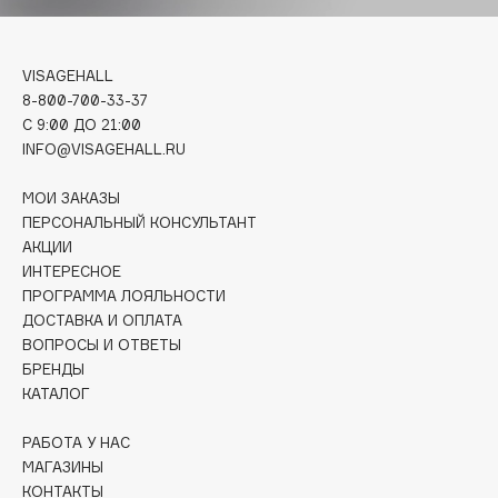
Deonica
Dessange
VISAGEHALL
Dior
8-800-700-33-37
Divage
C 9:00 ДО 21:00
Dolce & Gabbana
INFO@VISAGEHALL.RU
Dolomit
МОИ ЗАКАЗЫ
Dorco
ПЕРСОНАЛЬНЫЙ КОНСУЛЬТАНТ
DP Daily Perfection
АКЦИИ
Dr. Vranjes Firenze
ИНТЕРЕСНОЕ
Dr.Althea
ПРОГРАММА ЛОЯЛЬНОСТИ
ДОСТАВКА И ОПЛАТА
Dr.Ceuracle
ВОПРОСЫ И ОТВЕТЫ
Dr.Jart+
БРЕНДЫ
DSD de Luxe
КАТАЛОГ
Dyson
РАБОТА У НАС
МАГАЗИНЫ
КОНТАКТЫ