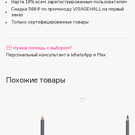
Oфтальмологически протестировано.
Карта 10% всем зарегистрированным пользователям
Apagard
Скидка 500 ₽ по промокоду VISAGEHALL на первый
заказ
Aravia Professional
Только сертифицированные товары
Arcadia
Archetype
Architect Demidoff
Нужна помощь с выбором?
ARIVE MAKEUP
Персональный консультант в WhatsApp и Max
Art&Fact
Art-Visage
Artdeco
Похожие товары
Astra
Atelier Rebul
Augustinus Bader
Aveda
Avene