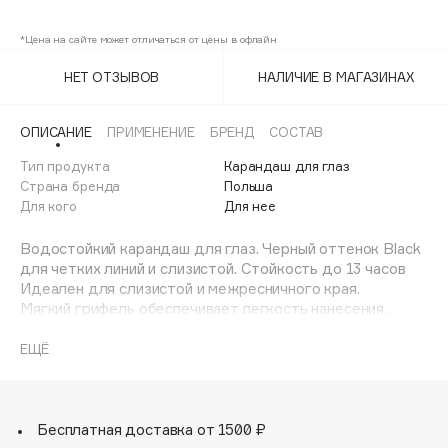
Coffee Bean
Adele for you
Финал лета
*Цена на сайте может отличаться от цены в офлайн
Advante
Khaki
ЭКСКЛЮЗИВ
1 АВГ - 31 АВГ
Aesop
НЕТ ОТЗЫВОВ
НАЛИЧИЕ В МАГАЗИНАХ
Royal Blue
Age Stop
ЭКСКЛЮЗИВ
Umber
AHFA Cosmetics
ОПИСАНИЕ
ПРИМЕНЕНИЕ
БРЕНД
СОСТАВ
Ajmal
Тип продукта
Карандаш для глаз
Страна бренда
Польша
Alix Avien
Для кого
Для нее
Allies of Skin
AMAN
Водостойкий карандаш для глаз. Черный оттенок Black
для четких линий и слизистой. Стойкость до 13 часов
Amina Daudova Brushes
Идеален для слизистой и межресничного края.
Amouage
Мягкий грифель обеспечивает легкость нанесения .
Моментальная фиксация на коже.
Amuleto Di Casa
Подходит для всех типов кожи и чувствительных глаз.
ЕЩЁ
Angiopharm
ЭКСКЛЮЗИВ
Водостойкий, но легко удаляется средствами для
Annbeauty
снятия водостойкого макияжа.
Без парабенов и глютена.
Anua
Дерматологически протестировано.
Бесплатная доставка от 1500 ₽
Apadent