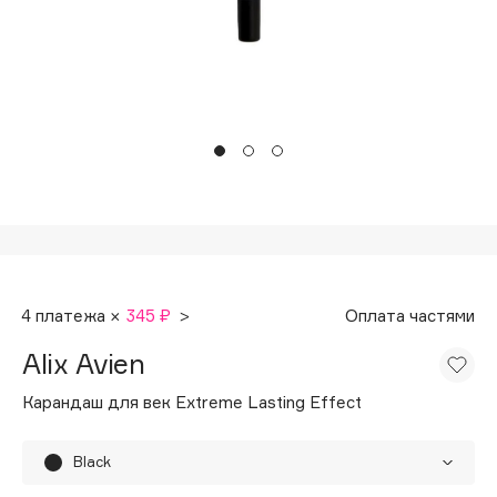
Подарки
Tom Ford
HFC
Для дома
Angiopharm
Техника
KIKO Milano
Estée Lauder
Clarins
0 - 9
100BON
4 платежа ×
345 ₽
>
Оплата частями
22|11
Alix Avien
A
Карандаш для век Extreme Lasting Effect
Acqua di Parma
Black
Acque di Italia