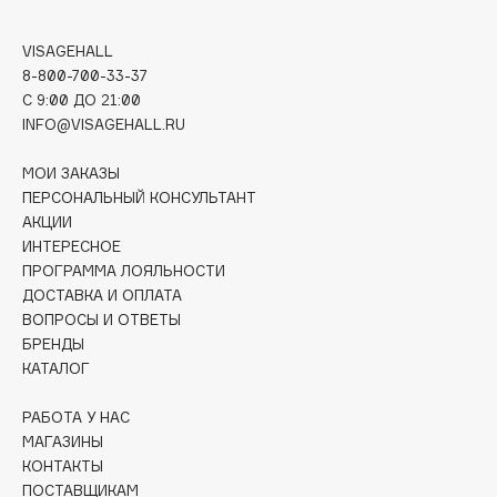
Deonica
Dessange
VISAGEHALL
8-800-700-33-37
Dior
C 9:00 ДО 21:00
Divage
INFO@VISAGEHALL.RU
Dolce & Gabbana
Dolomit
МОИ ЗАКАЗЫ
ПЕРСОНАЛЬНЫЙ КОНСУЛЬТАНТ
Dorco
АКЦИИ
DP Daily Perfection
ИНТЕРЕСНОЕ
Dr. Vranjes Firenze
ПРОГРАММА ЛОЯЛЬНОСТИ
Dr.Althea
ДОСТАВКА И ОПЛАТА
ВОПРОСЫ И ОТВЕТЫ
Dr.Ceuracle
БРЕНДЫ
Dr.Jart+
КАТАЛОГ
DSD de Luxe
РАБОТА У НАС
Dyson
МАГАЗИНЫ
КОНТАКТЫ
ПОСТАВЩИКАМ