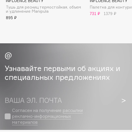
INFLUENCE BEAUTY
INFLUENCE BEAUTY
Collagenina
Тушь для ресниц термостойкая, объем
Палетка для контури
Consly
и удлинение Manipula
731 ₽
1379 ₽
895 ₽
Corimo
CosRX
Cottolina
Crescina
Cunzite
Curaprox
Узнавайте первыми об акциях и
специальных предложениях
D
d'Alba
ВАША ЭЛ. ПОЧТА
DABO
Согласен на получение
рассылки
DARLING*
рекламно-информационных
Darphin
материалов
Davines