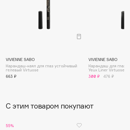
B
Babor
Baffy
Balmain Hair Couture
ЭКСКЛЮЗИВ
Banderas
Basicare
Batiste
VIVIENNE SABO
VIVIENNE SABO
Beauty Bomb
Карандаш-каял для глаз устойчивый
Карандаш для глаз C
гелевый Virtuose
Yeux Liner Virtuose
Beauty Pati
663 ₽
300 ₽
476 ₽
Beautyblades
НОВИНКА
beautyblender
Bebble
С этим товаром покупают
Beverly Hills Polo Club
Biodance
Bioderma
55%