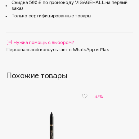
Скидка 500 ₽ по промокоду VISAGEHALL на первый
интуитивным.
Apagard
заказ
MERCI — это жест благодарности твоей уверенности
Только сертифицированные товары
Aravia Professional
и грации, который говорит больше тысячи фраз.
Arcadia
Archetype
Нужна помощь с выбором?
Architect Demidoff
Персональный консультант в WhatsApp и Max
ARIVE MAKEUP
Art&Fact
Art-Visage
Похожие товары
Artdeco
Astra
Atelier Rebul
37%
Augustinus Bader
Aveda
Avene