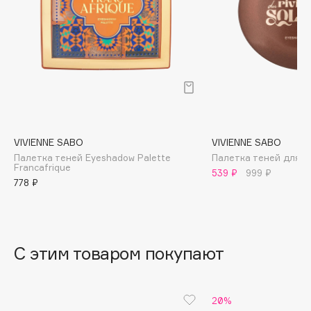
B
Babor
Baffy
Balmain Hair Couture
ЭКСКЛЮЗИВ
Banderas
Basicare
Batiste
VIVIENNE SABO
VIVIENNE SABO
Beauty Bomb
Палетка теней Eyeshadow Palette
Палетка теней для гла
Francafrique
539 ₽
999 ₽
Beauty Pati
778 ₽
Beautyblades
НОВИНКА
beautyblender
Bebble
С этим товаром покупают
Beverly Hills Polo Club
Biodance
Bioderma
20%