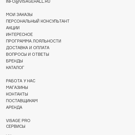
INFO@VISAGEHALL.RU
Collagenina
Consly
МОИ ЗАКАЗЫ
Corimo
ПЕРСОНАЛЬНЫЙ КОНСУЛЬТАНТ
АКЦИИ
CosRX
ИНТЕРЕСНОЕ
Cottolina
ПРОГРАММА ЛОЯЛЬНОСТИ
Crescina
ДОСТАВКА И ОПЛАТА
ВОПРОСЫ И ОТВЕТЫ
Cunzite
БРЕНДЫ
Curaprox
КАТАЛОГ
РАБОТА У НАС
D
МАГАЗИНЫ
КОНТАКТЫ
d'Alba
ПОСТАВЩИКАМ
DABO
АРЕНДА
DARLING*
VISAGE PRO
Darphin
СЕРВИСЫ
Davines