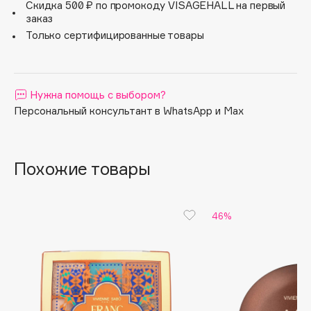
Скидка 500 ₽ по промокоду VISAGEHALL на первый
оставит равнодушным. Палетка теней CROISSANT от
Apagard
заказ
VIVIENNE SABÓ — твой десерт в любое время дня.
Только сертифицированные товары
Aravia Professional
Arcadia
Archetype
Нужна помощь с выбором?
Architect Demidoff
Персональный консультант в WhatsApp и Max
ARIVE MAKEUP
Art&Fact
Art-Visage
Похожие товары
Artdeco
Astra
Atelier Rebul
46%
Augustinus Bader
Aveda
Avene