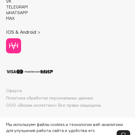
VK
Deonica
TELEGRAM
WHATSAPP
Dessange
MAX
Dior
Divage
IOS & Android >
Dolce & Gabbana
Dolomit
Dorco
DP Daily Perfection
Dr. Vranjes Firenze
Dr.Althea
Dr.Ceuracle
Оферта
Dr.Jart+
Политика обработки персональных данных
ООО «Визаж косметикс» Все права защищены
DSD de Luxe
Dyson
Мы используем файлы cookies и технологии веб-аналитики
для улучшения работы сайта и удобства его