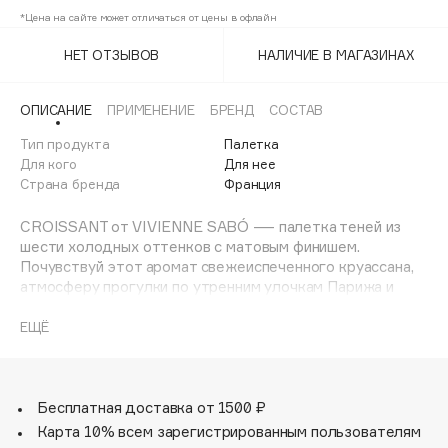
Adele for you
*Цена на сайте может отличаться от цены в офлайн
03
37%
Финал лета
Advante
ЭКСКЛЮЗИВ
НЕТ ОТЗЫВОВ
НАЛИЧИЕ В МАГАЗИНАХ
1 АВГ - 31 АВГ
04
37%
Aesop
Age Stop
ЭКСКЛЮЗИВ
ОПИСАНИЕ
ПРИМЕНЕНИЕ
БРЕНД
СОСТАВ
AHFA Cosmetics
Тип продукта
Палетка
Ajmal
Для кого
Для нее
Страна бренда
Франция
Alix Avien
Allies of Skin
CROISSANT от VIVIENNE SABÓ — палетка теней из
AMAN
шести холодных оттенков с матовым финишем.
Почувствуй этот аромат свежеиспеченного круассана,
Amina Daudova Brushes
атмосферу прогулки по утренним улочкам Парижа и
Amouage
магию французского шарма. В универсальной палитре
— шесть нюдовых тонов с невероятно мягкой
ЕЩЁ
Amuleto Di Casa
текстурой, которые позволят создать как дневной, так
Angiopharm
ЭКСКЛЮЗИВ
и вечерний макияж. Каждый оттенок — это новый
штрих к твоему образу, который сделает взгляд таким
Annbeauty
же манящим, как утренний кофе в парижском кафе. Тени
Бесплатная доставка от 1500 ₽
Anua
легко наслаиваются и растушевываются, а милая
Карта 10% всем зарегистрированным пользователям
Apadent
упаковка в виде свежеиспеченного круассана никого не