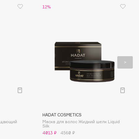
12%
HADAT COSMETICS
чищающий
Маска для волос Жидкий шелк Liquid
Silk
4013 ₽
4560 ₽