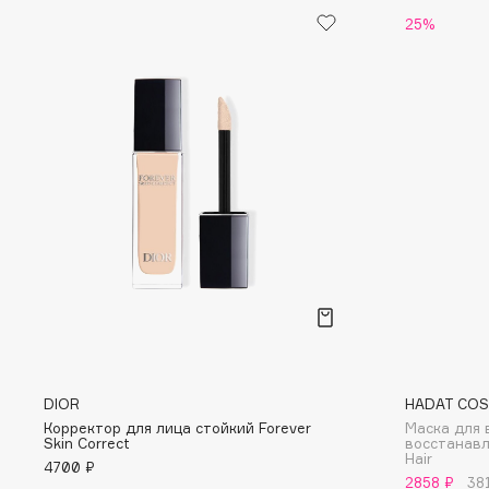
25%
G
Garnier
Giardino Magico
Gecko
Gillette
Geltek
Givenchy
Genosys
Global Keratin
ЭКСКЛЮЗИВ
Global White
Geomar
H
Hadat Cosmetics
HELIBEAUTY
DIOR
HADAT COS
Hamis
Hempz
Корректор для лица стойкий Forever
Маска для 
Hapica
HFC
Skin Correct
восстанавл
Hair
4700 ₽
2858 ₽
38