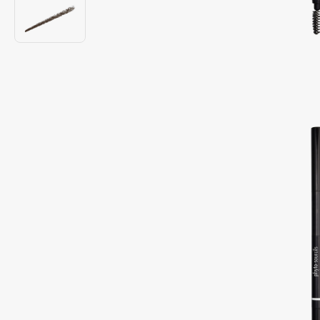
Подарки
0 - 9
Для дома
100BON
22|11
Техника
A
Acqua di Parma
Amina Daudova Brushes
Acque di Italia
Amouage
Adele for you
Amuleto Di Casa
Advante
Angiopharm
ЭКСКЛЮЗИВ
ЭКСКЛЮЗИВ
Aesop
Annbeauty
Age Stop
Anua
ЭКСКЛЮЗИВ
Apadent
AHFA Cosmetics
Apagard
Ajmal