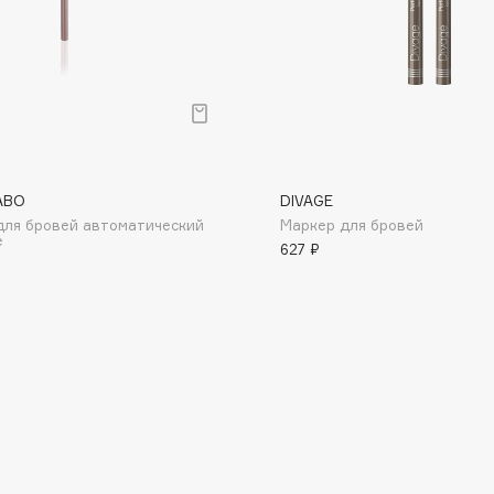
Eva Mosaic
Ex Nihilo
EXOARI L
ABO
DIVAGE
для бровей автоматический
Маркер для бровей
e
627 ₽
Fragrance Du Bois
Frederic Malle
Frudia
Funny Organix