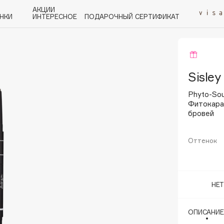
АКЦИИ
НКИ
ИНТЕРЕСНОЕ
ПОДАРОЧНЫЙ СЕРТИФИКАТ
P
Q
R
S
T
U
V
W
Y
Z
А - Я
Sisley
Phyto-Sou
Фитокара
бровей
Оттенок
Angiopharm
KIKO Milano
Estée Lauder
НЕ
Clarins
ОПИСАНИЕ