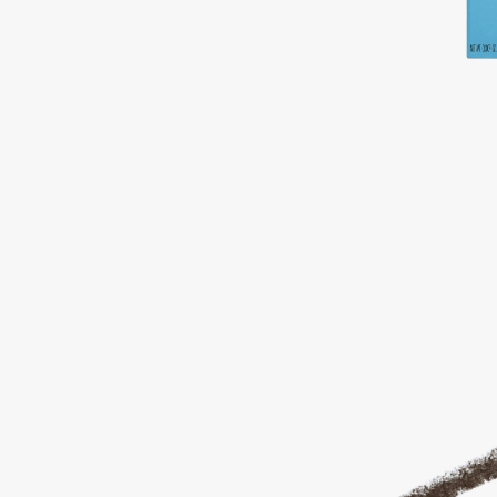
BLOME
C
Cadence
Chupa Chups
Capelli Dorati
Clarette
Carbon Theory
Clarins
Carmex
Clarins Precious
Carolina Herrera
Clinique
Catrice
Clive Christian
Celimax
Club De Nuit
Cettua
Collagenina