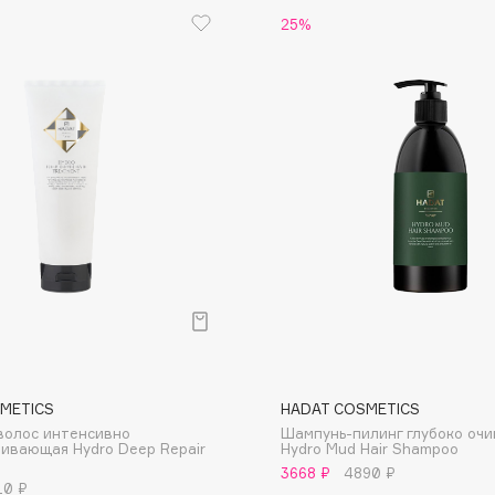
25%
Gourmandise
Grace Day
Guerlain
Guess
Holika Holika
METICS
HADAT COSMETICS
Holly Polly
волос интенсивно
Шампунь-пилинг глубоко о
Holy Land
ивающая Hydro Deep Repair
Hydro Mud Hair Shampoo
3668 ₽
4890 ₽
10 ₽