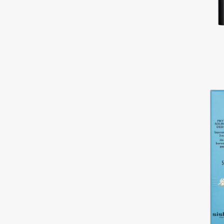
Aravia Professional
Alix Avien
Arcadia
Allies of Skin
Archetype
AMAN
B
Babor
beautyblender
Baffy
Bebble
Balmain Hair Couture
Beverly Hills Polo Club
ЭКСКЛЮЗИВ
Biodance
Banderas
Bioderma
Basicare
Biomed
Batiste
Biorepair
Beauty Bomb
Blanx
Beauty Pati
Blistex
Beautyblades
НОВИНКА