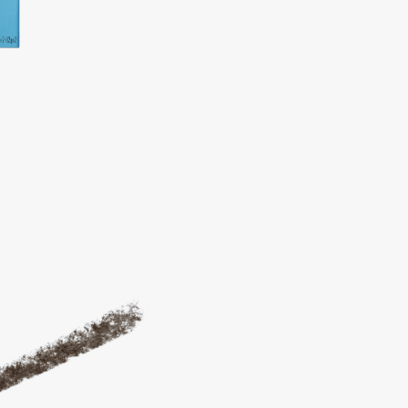
Consly
Corimo
CosRX
Cottolina
Crescina
Cunzite
Curaprox