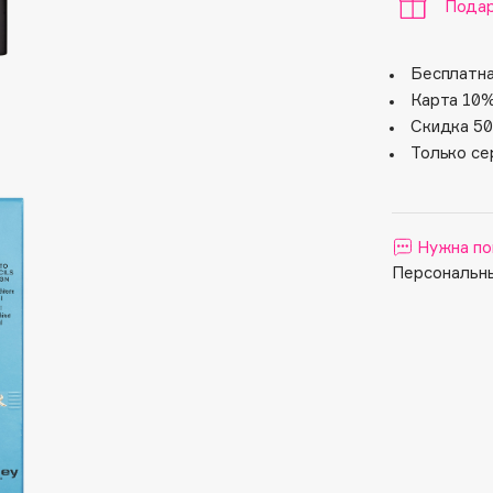
Aveda
Подар
Avene
Бесплатна
Карта 10%
Скидка 50
Только се
Boadicea The Victorious
Нужна по
Bobbi Brown
Персональны
BOOMSHOP
BORK
Brunello Cucinelli
Bvlgari
by TERRY
BY WISHTREND
Byredo