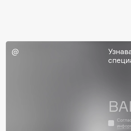
I
I Love My Hair
INGLOT
Iceberg
Initio
Узнав
Icon Skin
Insight Professional
Influence Beauty
Institut Esthederm
специ
J
ВА
James Read
Janeke
Jan Marini
Jimmy Choo
ЭКСКЛЮЗИВ
Согла
JMsolution
Jane Iredale
инфор