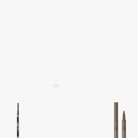
Dr.Althea
Dr.Ceuracle
Dr.Jart+
DSD de Luxe
Dyson
Estée Lauder
Etat Pur
Etude House
Etude organix