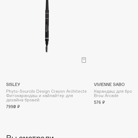
B
Babor
Baffy
Balmain Hair Couture
ЭКСКЛЮЗИВ
Banderas
Basicare
Batiste
Beauty Bomb
Beauty Pati
SISLEY
VIVIENNE SABO
Beautyblades
НОВИНКА
Phyto-Sourcils Design Crayon Architecte
Карандаш для брове
Фитокарандаш и хайлайтер для
Brow Arcade
beautyblender
дизайна бровей
576 ₽
Bebble
7990 ₽
Beverly Hills Polo Club
Biodance
Bioderma
Вы смотрели