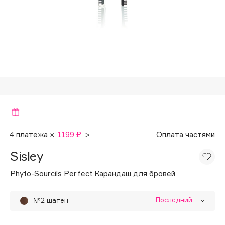
Подарки
Tom Ford
HFC
Для дома
Angiopharm
Техника
KIKO Milano
Estée Lauder
Clarins
0 - 9
100BON
4 платежа ×
1199 ₽
>
Оплата частями
22|11
Sisley
Phyto-Sourcils Perfect Карандаш для бровей
A
Последний
№2 шатен
Acqua di Parma
Acque di Italia
№1 блондин