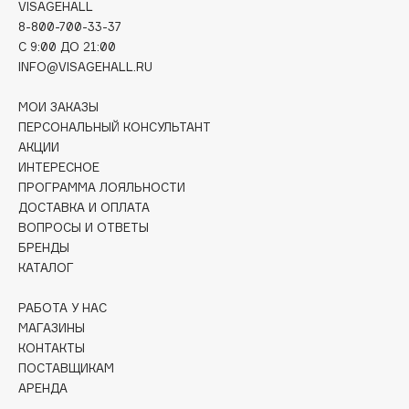
VISAGEHALL
Collagenina
8-800-700-33-37
Consly
C 9:00 ДО 21:00
Corimo
INFO@VISAGEHALL.RU
CosRX
МОИ ЗАКАЗЫ
Cottolina
ПЕРСОНАЛЬНЫЙ КОНСУЛЬТАНТ
Crescina
АКЦИИ
Cunzite
ИНТЕРЕСНОЕ
ПРОГРАММА ЛОЯЛЬНОСТИ
Curaprox
ДОСТАВКА И ОПЛАТА
ВОПРОСЫ И ОТВЕТЫ
БРЕНДЫ
D
КАТАЛОГ
d'Alba
РАБОТА У НАС
DABO
МАГАЗИНЫ
DARLING*
КОНТАКТЫ
ПОСТАВЩИКАМ
Darphin
АРЕНДА
Davines