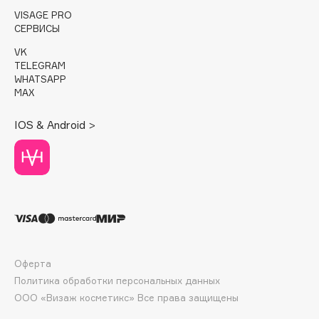
Deonica
VISAGE PRO
СЕРВИСЫ
Dessange
Dior
VK
TELEGRAM
Divage
WHATSAPP
Dolce & Gabbana
MAX
Dolomit
IOS & Android >
Dorco
DP Daily Perfection
Dr. Vranjes Firenze
Dr.Althea
Dr.Ceuracle
Dr.Jart+
DSD de Luxe
Оферта
Dyson
Политика обработки персональных данных
ООО «Визаж косметикс» Все права защищены