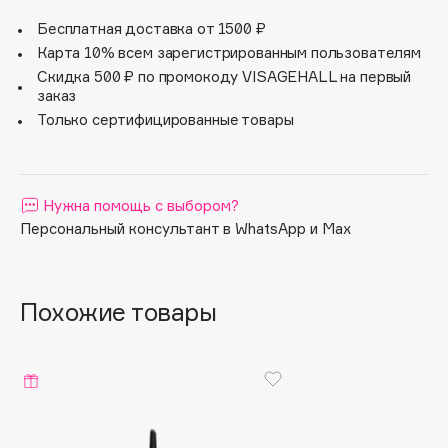
ингредиенты в составе карандаша – акациевый и
карнаубский воск и провитамин B5 – защищают и
Apagard
Бесплатная доставка от 1500 ₽
укрепляют брови, нежно и деликатно взаимодействуя с
Aravia Professional
Карта 10% всем зарегистрированным пользователям
кожей.
Скидка 500 ₽ по промокоду VISAGEHALL на первый
Arcadia
Преимущества Phyto-Sourcils Perfect:
заказ
– мягкость и одновременно прочность;
Archetype
Только сертифицированные товары
– легкость нанесения;
Architect Demidoff
– удобная щеточка для безупречного финиша;
– точилка с мини-контейнером.
ARIVE MAKEUP
Art&Fact
Естественный, четкий и устойчивый макияж бровей.
Нужна помощь с выбором?
Art-Visage
Персональный консультант в WhatsApp и Max
Artdeco
Astra
Atelier Rebul
Похожие товары
Augustinus Bader
Aveda
Avene