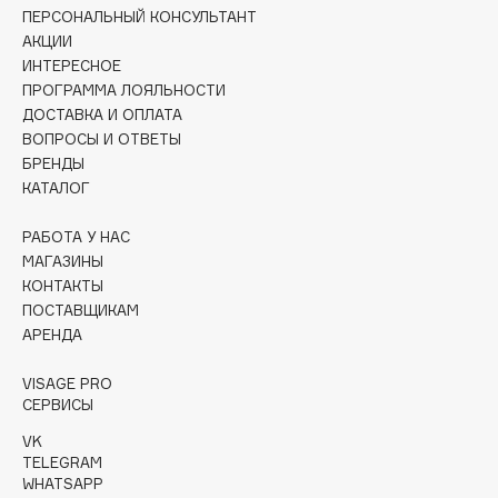
Collagenina
ПЕРСОНАЛЬНЫЙ КОНСУЛЬТАНТ
АКЦИИ
Consly
ИНТЕРЕСНОЕ
Corimo
ПРОГРАММА ЛОЯЛЬНОСТИ
CosRX
ДОСТАВКА И ОПЛАТА
Cottolina
ВОПРОСЫ И ОТВЕТЫ
БРЕНДЫ
Crescina
КАТАЛОГ
Cunzite
Curaprox
РАБОТА У НАС
МАГАЗИНЫ
КОНТАКТЫ
D
ПОСТАВЩИКАМ
АРЕНДА
d'Alba
VISAGE PRO
DABO
СЕРВИСЫ
DARLING*
VK
Darphin
TELEGRAM
WHATSAPP
Davines