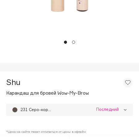
Подарки
Tom Ford
HFC
Для дома
Angiopharm
Техника
KIKO Milano
Estée Lauder
Clarins
0 - 9
Shu
100BON
22|11
Карандаш для бровей Wow-My-Brow
Последний
231 Серо-коричневый
A
232 Классический коричневый
Acqua di Parma
*Цена на сайте может отличаться от цены в офлайн
Acque di Italia