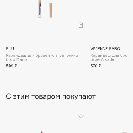
B
Babor
Baffy
Balmain Hair Couture
ЭКСКЛЮЗИВ
Banderas
SHU
VIVIENNE SABO
Basicare
Карандаш для бровей ультратонкий
Карандаш для брове
Batiste
Brow Mania
Brow Arcade
509 ₽
576 ₽
Beauty Bomb
Beauty Pati
Beautyblades
НОВИНКА
beautyblender
С этим товаром покупают
Bebble
Beverly Hills Polo Club
Biodance
Bioderma