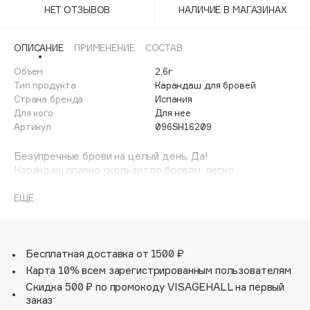
Adele for you
НЕТ ОТЗЫВОВ
НАЛИЧИЕ В МАГАЗИНАХ
Финал лета
Advante
ЭКСКЛЮЗИВ
1 АВГ - 31 АВГ
ОПИСАНИЕ
ПРИМЕНЕНИЕ
СОСТАВ
Aesop
Age Stop
Объем
2,6г
ЭКСКЛЮЗИВ
Тип продукта
Карандаш для бровей
AHFA Cosmetics
Страна бренда
Испания
Ajmal
Для кого
Для нее
Артикул
096SH16209
Alix Avien
Allies of Skin
Безупречные брови на целый день. Да!
AMAN
Карандаш плавно скользит по бровям, легко
растушевывается, создавая эффект густых бровей,
Amina Daudova Brushes
обладает легким пудровым финишем.
ЕЩЁ
Amouage
Сочетание насыщенного пигмента, стойкости и
пудрового эффекта делают брови ухоженными.
Amuleto Di Casa
Не содержит парабены, тальк, отдушки.
Angiopharm
ЭКСКЛЮЗИВ
Не тестируется на животных.
Бесплатная доставка от 1500 ₽
Annbeauty
Карта 10% всем зарегистрированным пользователям
Скидка 500 ₽ по промокоду VISAGEHALL на первый
Anua
заказ
Apadent