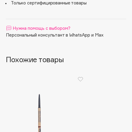
Только сертифицированные товары
Apagard
Aravia Professional
Arcadia
Нужна помощь с выбором?
Archetype
Персональный консультант в WhatsApp и Max
Architect Demidoff
ARIVE MAKEUP
Art&Fact
Похожие товары
Art-Visage
Artdeco
Astra
Atelier Rebul
Augustinus Bader
Aveda
Avene