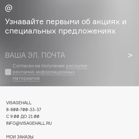
Cadence
Узнавайте первыми об акциях и
Capelli Dorati
специальных предложениях
Carbon Theory
Carmex
Carolina Herrera
ВАША ЭЛ. ПОЧТА
Catrice
Celimax
Согласен на получение
рассылки
рекламно-информационных
Cettua
материалов
Chupa Chups
Clarette
Clarins
VISAGEHALL
Clarins Precious
НОВИНКА
8-800-700-33-37
C 9:00 ДО 21:00
Clinique
INFO@VISAGEHALL.RU
Clive Christian
Club De Nuit
МОИ ЗАКАЗЫ