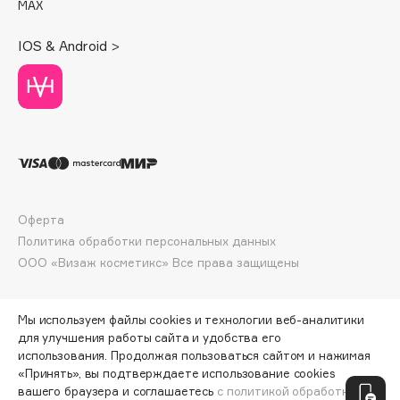
MAX
Deonica
Dessange
IOS & Android >
Dior
Divage
Dolce & Gabbana
Dolomit
Dorco
DP Daily Perfection
Dr. Vranjes Firenze
Оферта
Dr.Althea
Политика обработки персональных данных
ООО «Визаж косметикс» Все права защищены
Dr.Ceuracle
Dr.Jart+
DSD de Luxe
Мы используем файлы cookies и технологии веб-аналитики
для улучшения работы сайта и удобства его
Dyson
использования. Продолжая пользоваться сайтом и нажимая
«Принять», вы подтверждаете использование cookies
ПО ЗОЛОТОЙ КАРТЕ:
419 ₽
вашего браузера и соглашаетесь
с политикой обработки