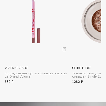
Biomed
Biorepair
Blanx
Blistex
BLOME
Boadicea The Victorious
Bobbi Brown
BOOMSHOP
BORK
Brunello Cucinelli
Bvlgari
VIVIENNE SABO
SHIKSTUDIO
Карандаш для губ устойчивый гелевый
Тени-спарклы для ве
by TERRY
Le Grand Volume
финишем Single Eyes
BY WISHTREND
639 ₽
1080 ₽
Byredo
C