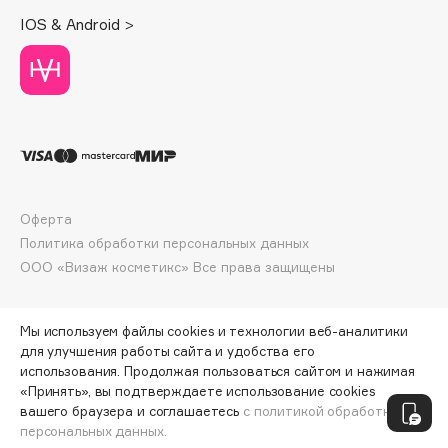
Deonica
IOS & Android >
Dessange
Dior
Divage
Dolce & Gabbana
Dolomit
Dorco
DP Daily Perfection
Оферта
Dr. Vranjes Firenze
Политика обработки персональных данных
Dr.Althea
ООО «Визаж косметикс» Все права защищены
Dr.Ceuracle
Dr.Jart+
Мы используем файлы cookies и технологии веб-аналитики
DSD de Luxe
для улучшения работы сайта и удобства его
использования. Продолжая пользоваться сайтом и нажимая
Dyson
«Принять», вы подтверждаете использование cookies
ПО ЗОЛОТОЙ КАРТЕ:
570 ₽
вашего браузера и соглашаетесь
с политикой обработки
персональных данных.
ДОБАВИТЬ В КОРЗИНУ
633 ₽