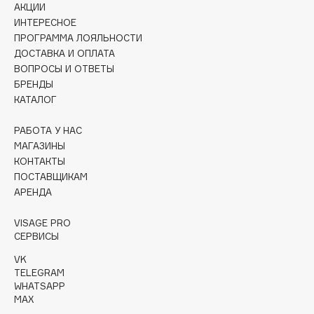
Collagenina
АКЦИИ
ИНТЕРЕСНОЕ
Consly
ПРОГРАММА ЛОЯЛЬНОСТИ
Corimo
ДОСТАВКА И ОПЛАТА
CosRX
ВОПРОСЫ И ОТВЕТЫ
БРЕНДЫ
Cottolina
КАТАЛОГ
Crescina
Cunzite
РАБОТА У НАС
Curaprox
МАГАЗИНЫ
КОНТАКТЫ
ПОСТАВЩИКАМ
D
АРЕНДА
VISAGE PRO
d'Alba
СЕРВИСЫ
DABO
VK
DARLING*
TELEGRAM
Darphin
WHATSAPP
MAX
Davines