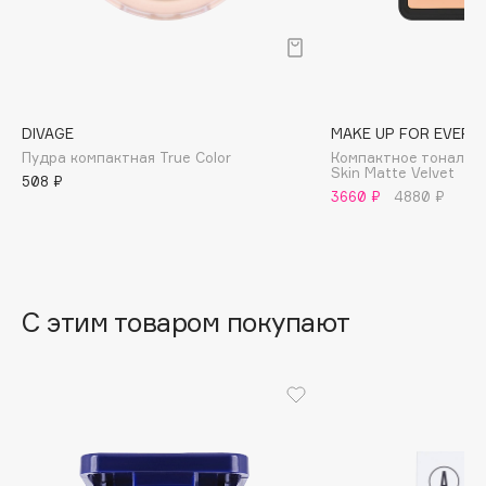
B
Babor
Baffy
Balmain Hair Couture
ЭКСКЛЮЗИВ
DIVAGE
MAKE UP FOR EVER
Banderas
Пудра компактная True Color
Компактное тональн
Skin Matte Velvet
508 ₽
Basicare
3660 ₽
4880 ₽
Batiste
Beauty Bomb
Beauty Pati
Beautyblades
НОВИНКА
С этим товаром покупают
beautyblender
Bebble
Beverly Hills Polo Club
Biodance
Bioderma