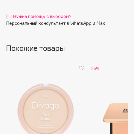
Apagard
Aravia Professional
Нужна помощь с выбором?
Персональный консультант в WhatsApp и Max
Arcadia
Archetype
Architect Demidoff
Похожие товары
ARIVE MAKEUP
Art&Fact
Art-Visage
25%
Artdeco
Astra
Atelier Rebul
Augustinus Bader
Aveda
Avene