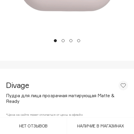
Подарки
Tom Ford
HFC
Для дома
Angiopharm
Техника
KIKO Milano
Estée Lauder
Clarins
0 - 9
100BON
Divage
22|11
Пудра для лица прозрачная матирующая Matte &
Ready
A
*Цена на сайте может отличаться от цены в офлайн
Acqua di Parma
НЕТ ОТЗЫВОВ
НАЛИЧИЕ В МАГАЗИНАХ
Acque di Italia