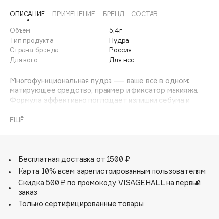
Adele for you
ОПИСАНИЕ
ПРИМЕНЕНИЕ
БРЕНД
СОСТАВ
Финал лета
Advante
ЭКСКЛЮЗИВ
Объем
5,4г
1 АВГ - 31 АВГ
Aesop
Тип продукта
Пудра
Age Stop
Страна бренда
Россия
ЭКСКЛЮЗИВ
Для кого
Для нее
AHFA Cosmetics
Ajmal
Многофункциональная пудра — ваше всё в одном:
матирующее средство, праймер и фиксатор макияжа.
Alix Avien
Формула эффективно поглощает излишки себума и
Allies of Skin
контролирует его выделение в течение дня, надолго
сохраняя свежесть лица. Пудра ложится легкой
AMAN
ЕЩЁ
невесомой вуалью, не выбеливая кожу и не создавая
Amina Daudova Brushes
эффекта маски.
Amouage
Компактная упаковка со встроенным зеркальцем и
удобным спонжем позволяет мгновенно поправить
Бесплатная доставка от 1500 ₽
Amuleto Di Casa
макияж где угодно: в офисе, в поездке или на прогулке.
Карта 10% всем зарегистрированным пользователям
Angiopharm
ЭКСКЛЮЗИВ
Идеальный спутник для безупречного матового финиша
Скидка 500 ₽ по промокоду VISAGEHALL на первый
без тяжести и пересушивания.
Annbeauty
заказ
Anua
Только сертифицированные товары
Apadent