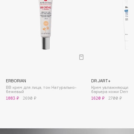
Biomed
Biorepair
Blanx
Blistex
BLOME
Boadicea The Victorious
Bobbi Brown
BOOMSHOP
BORK
Brunello Cucinelli
ERBORIAN
DR.JART+
Bvlgari
BB крем для лица, тон Натурально-
Крем увлажняющий д
бежевый
барьера кожи Derma 
by TERRY
1883 ₽
2690 ₽
1620 ₽
2700 ₽
BY WISHTREND
Byredo
C