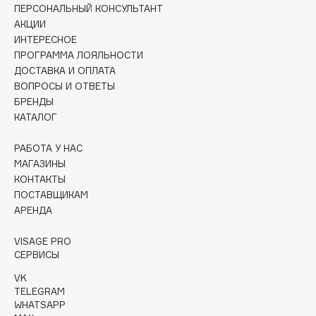
Collagenina
ПЕРСОНАЛЬНЫЙ КОНСУЛЬТАНТ
АКЦИИ
Consly
ИНТЕРЕСНОЕ
Corimo
ПРОГРАММА ЛОЯЛЬНОСТИ
CosRX
ДОСТАВКА И ОПЛАТА
Cottolina
ВОПРОСЫ И ОТВЕТЫ
БРЕНДЫ
Crescina
КАТАЛОГ
Cunzite
Curaprox
РАБОТА У НАС
МАГАЗИНЫ
КОНТАКТЫ
D
ПОСТАВЩИКАМ
АРЕНДА
d'Alba
VISAGE PRO
DABO
СЕРВИСЫ
DARLING*
VK
Darphin
TELEGRAM
WHATSAPP
Davines