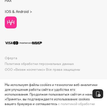
MAX
Deonica
Dessange
IOS & Android >
Dior
Divage
Dolce & Gabbana
Dolomit
Dorco
DP Daily Perfection
Dr. Vranjes Firenze
Оферта
Dr.Althea
Политика обработки персональных данных
ООО «Визаж косметикс» Все права защищены
Dr.Ceuracle
Dr.Jart+
DSD de Luxe
Мы используем файлы cookies и технологии веб-аналитики
для улучшения работы сайта и удобства его
Dyson
использования. Продолжая пользоваться сайтом и нажимая
«Принять», вы подтверждаете использование cookies
вашего браузера и соглашаетесь
с политикой обработки