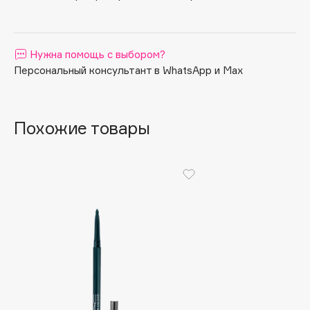
Apagard
Aravia Professional
Нужна помощь с выбором?
Arcadia
Персональный консультант в WhatsApp и Max
Archetype
Architect Demidoff
ARIVE MAKEUP
Похожие товары
Art&Fact
Art-Visage
Artdeco
Astra
Atelier Rebul
Augustinus Bader
Aveda
Avene