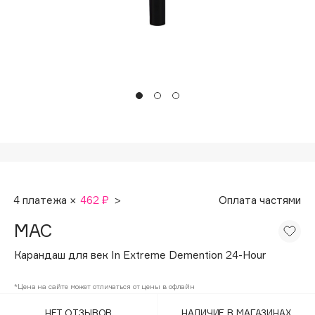
Подарки
Tom Ford
HFC
Для дома
Angiopharm
Техника
KIKO Milano
Estée Lauder
Clarins
0 - 9
100BON
4 платежа ×
462 ₽
>
Оплата частями
22|11
MAC
A
Карандаш для век In Extreme Demention 24-Hour
Acqua di Parma
*Цена на сайте может отличаться от цены в офлайн
Acque di Italia
НЕТ ОТЗЫВОВ
НАЛИЧИЕ В МАГАЗИНАХ