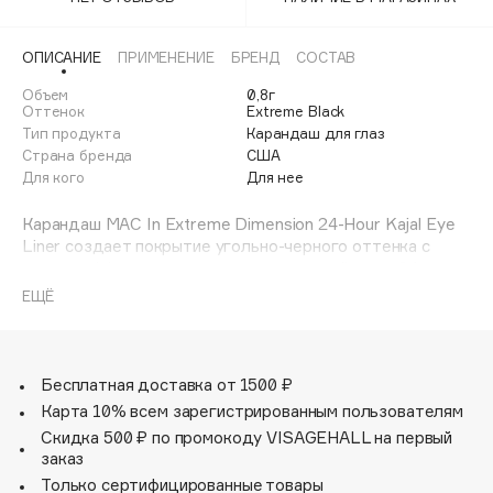
Adele for you
Финал лета
Advante
ЭКСКЛЮЗИВ
ОПИСАНИЕ
ПРИМЕНЕНИЕ
БРЕНД
СОСТАВ
1 АВГ - 31 АВГ
Aesop
Объем
0,8г
Age Stop
Оттенок
Extreme Black
ЭКСКЛЮЗИВ
Тип продукта
Карандаш для глаз
AHFA Cosmetics
Страна бренда
США
Ajmal
Для кого
Для нее
Alix Avien
Карандаш MAC In Extreme Dimension 24-Hour Kajal Eye
Allies of Skin
Liner создает покрытие угольно-черного оттенка с
легким эффектом сияния, сохраняет стойкость 24 часа,
AMAN
не размазывается и не отпечатывается.
ЕЩЁ
Amina Daudova Brushes
Формула легко наносится, позволяет рисовать
Amouage
ультрачеткие линии и равномерно растушевывается
благодаря пигментам, которые надежно прикрепляются
Amuleto Di Casa
к коже и сохраняют эластичность.
Бесплатная доставка от 1500 ₽
Angiopharm
ЭКСКЛЮЗИВ
Карта 10% всем зарегистрированным пользователям
Annbeauty
Скидка 500 ₽ по промокоду VISAGEHALL на первый
Anua
заказ
Только сертифицированные товары
Apadent