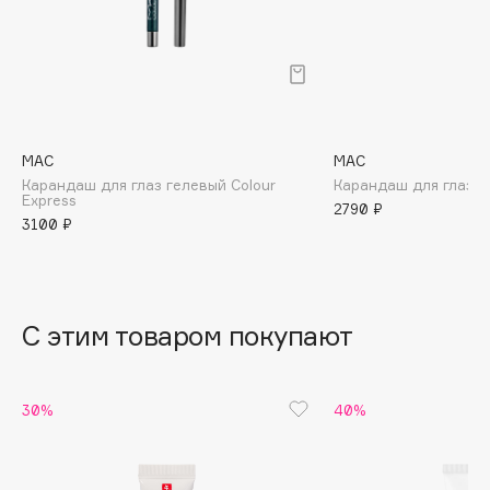
B
Babor
Baffy
Balmain Hair Couture
ЭКСКЛЮЗИВ
Banderas
MAC
MAC
Карандаш для глаз гелевый Colour
Карандаш для глаз Ey
Basicare
Express
2790 ₽
Batiste
3100 ₽
Beauty Bomb
Beauty Pati
Beautyblades
НОВИНКА
С этим товаром покупают
beautyblender
Bebble
Beverly Hills Polo Club
30%
40%
Biodance
Bioderma