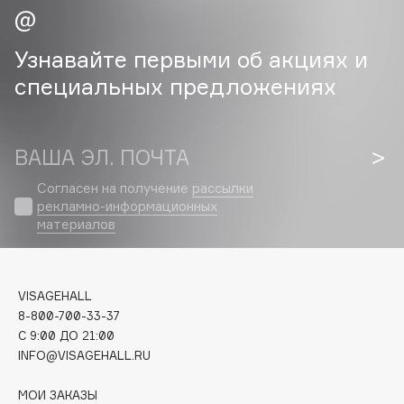
Cadence
Узнавайте первыми об акциях и
Capelli Dorati
специальных предложениях
Carbon Theory
Carmex
Carolina Herrera
ВАША ЭЛ. ПОЧТА
Catrice
Celimax
Согласен на получение
рассылки
рекламно-информационных
Cettua
материалов
Chupa Chups
Clarette
Clarins
VISAGEHALL
Clarins Precious
8-800-700-33-37
C 9:00 ДО 21:00
Clinique
INFO@VISAGEHALL.RU
Clive Christian
Club De Nuit
МОИ ЗАКАЗЫ