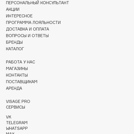
ПЕРСОНАЛЬНЫЙ КОНСУЛЬТАНТ
Collagenina
АКЦИИ
Consly
ИНТЕРЕСНОЕ
Corimo
ПРОГРАММА ЛОЯЛЬНОСТИ
CosRX
ДОСТАВКА И ОПЛАТА
ВОПРОСЫ И ОТВЕТЫ
Cottolina
БРЕНДЫ
Crescina
КАТАЛОГ
Cunzite
Curaprox
РАБОТА У НАС
МАГАЗИНЫ
КОНТАКТЫ
D
ПОСТАВЩИКАМ
АРЕНДА
d'Alba
VISAGE PRO
DABO
СЕРВИСЫ
DARLING*
VK
Darphin
TELEGRAM
WHATSAPP
Davines
MAX