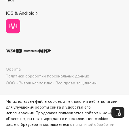
Deonica
Dessange
IOS & Android >
Dior
Divage
Dolce & Gabbana
Dolomit
Dorco
DP Daily Perfection
Dr. Vranjes Firenze
Оферта
Политика обработки персональных данных
Dr.Althea
ООО «Визаж косметикс» Все права защищены
Dr.Ceuracle
Dr.Jart+
DSD de Luxe
Мы используем файлы cookies и технологии веб-аналитики
для улучшения работы сайта и удобства его
Dyson
использования. Продолжая пользоваться сайтом и нажимая
«Принять», вы подтверждаете использование cookies
вашего браузера и соглашаетесь
с политикой обработки