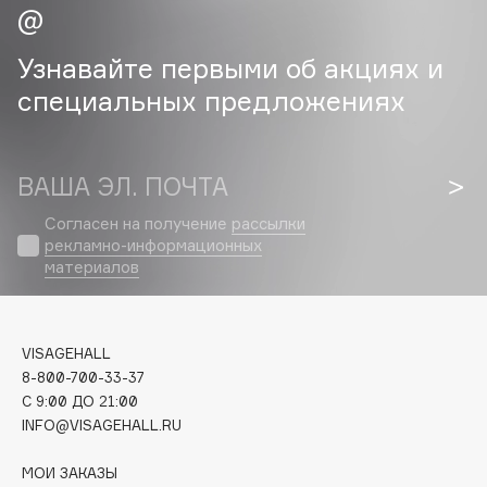
Cadence
Узнавайте первыми об акциях и
Capelli Dorati
специальных предложениях
Carbon Theory
Carmex
Carolina Herrera
ВАША ЭЛ. ПОЧТА
Catrice
Согласен на получение
рассылки
Celimax
рекламно-информационных
Cettua
материалов
Chupa Chups
Clarette
Clarins
VISAGEHALL
Clarins Precious
8-800-700-33-37
C 9:00 ДО 21:00
Clinique
INFO@VISAGEHALL.RU
Clive Christian
Club De Nuit
МОИ ЗАКАЗЫ