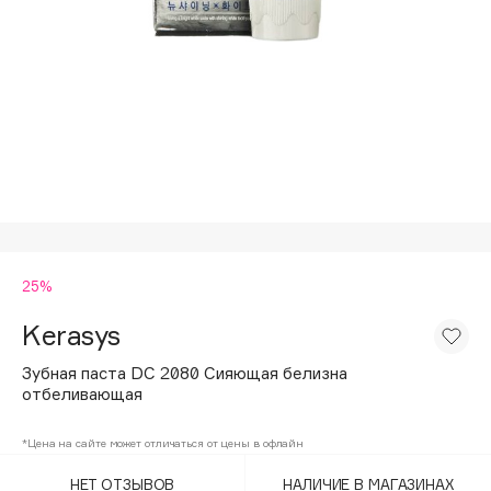
Подарки
Tom Ford
HFC
Для дома
Angiopharm
Техника
KIKO Milano
Estée Lauder
Clarins
0 - 9
25%
100BON
22|11
Kerasys
Зубная паста DC 2080 Сияющая белизна
A
отбеливающая
Acqua di Parma
*Цена на сайте может отличаться от цены в офлайн
Acque di Italia
НЕТ ОТЗЫВОВ
НАЛИЧИЕ В МАГАЗИНАХ