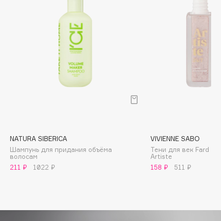
Biomed
Biorepair
Blanx
Blistex
BLOME
Boadicea The Victorious
Bobbi Brown
BOOMSHOP
BORK
Brunello Cucinelli
NATURA SIBERICA
VIVIENNE SABO
Bvlgari
Шампунь для придания объёма
Тени для век Fard a p
by TERRY
волосам
Artiste
211 ₽
1022 ₽
158 ₽
511 ₽
BY WISHTREND
Byredo
C