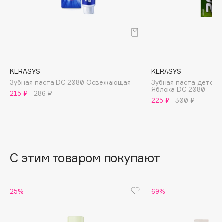
B
Babor
Baffy
Balmain Hair Couture
ЭКСКЛЮЗИВ
Banderas
KERASYS
KERASYS
Зубная паста DC 2080 Освежающая
Зубная паста детска
Basicare
Яблока DC 2080
215 ₽
286 ₽
Batiste
225 ₽
300 ₽
Beauty Bomb
Beauty Pati
Beautyblades
НОВИНКА
С этим товаром покупают
beautyblender
Bebble
Beverly Hills Polo Club
25%
69%
Biodance
Bioderma