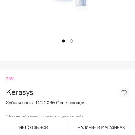
Подарки
Tom Ford
HFC
Для дома
Angiopharm
Техника
KIKO Milano
Estée Lauder
Clarins
0 - 9
25%
100BON
22|11
Kerasys
Зубная паста DC 2080 Освежающая
A
*Цена на сайте может отличаться от цены в офлайн
Acqua di Parma
НЕТ ОТЗЫВОВ
НАЛИЧИЕ В МАГАЗИНАХ
Acque di Italia