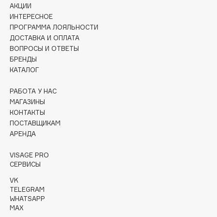
АКЦИИ
Collagenina
ИНТЕРЕСНОЕ
Consly
ПРОГРАММА ЛОЯЛЬНОСТИ
Corimo
ДОСТАВКА И ОПЛАТА
CosRX
ВОПРОСЫ И ОТВЕТЫ
БРЕНДЫ
Cottolina
КАТАЛОГ
Crescina
Cunzite
РАБОТА У НАС
Curaprox
МАГАЗИНЫ
КОНТАКТЫ
ПОСТАВЩИКАМ
D
АРЕНДА
VISAGE PRO
d'Alba
СЕРВИСЫ
DABO
VK
DARLING*
TELEGRAM
Darphin
WHATSAPP
MAX
Davines