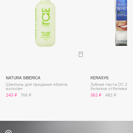
Biomed
Biorepair
Blanx
Blistex
BLOME
Boadicea The Victorious
Bobbi Brown
BOOMSHOP
BORK
Brunello Cucinelli
NATURA SIBERICA
KERASYS
Шампунь для придания объёма
Зубная паста DC 20
Bvlgari
волосам
белизна отбеливаю
by TERRY
243 ₽
766 ₽
362 ₽
482 ₽
BY WISHTREND
Byredo
C