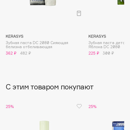
B
Babor
Baffy
Balmain Hair Couture
ЭКСКЛЮЗИВ
KERASYS
KERASYS
Banderas
Зубная паста DC 2080 Сияющая
Зубная паста детска
белизна отбеливающая
Яблока DC 2080
Basicare
362 ₽
482 ₽
225 ₽
300 ₽
Batiste
Beauty Bomb
Beauty Pati
Beautyblades
НОВИНКА
С этим товаром покупают
beautyblender
Bebble
25%
25%
Beverly Hills Polo Club
Biodance
Bioderma