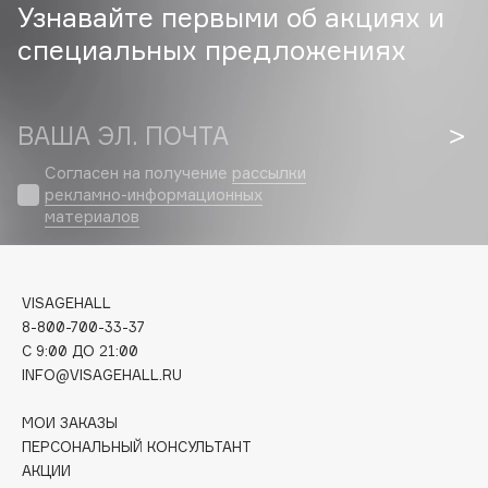
Узнавайте первыми об акциях и
Cadence
специальных предложениях
Capelli Dorati
Carbon Theory
ВАША ЭЛ. ПОЧТА
Carmex
Carolina Herrera
Согласен на получение
рассылки
рекламно-информационных
Catrice
материалов
Celimax
Cettua
Chupa Chups
VISAGEHALL
Clarette
8-800-700-33-37
Clarins
C 9:00 ДО 21:00
INFO@VISAGEHALL.RU
Clarins Precious
НОВИНКА
Clinique
МОИ ЗАКАЗЫ
Clive Christian
ПЕРСОНАЛЬНЫЙ КОНСУЛЬТАНТ
АКЦИИ
Club De Nuit