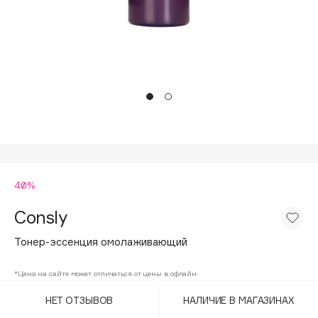
Подарки
Tom Ford
HFC
Для дома
Angiopharm
Техника
KIKO Milano
Estée Lauder
Clarins
0 - 9
40%
100BON
22|11
Consly
Тонер-эссенция омолаживающий
A
*Цена на сайте может отличаться от цены в офлайн
Acqua di Parma
НЕТ ОТЗЫВОВ
НАЛИЧИЕ В МАГАЗИНАХ
Acque di Italia