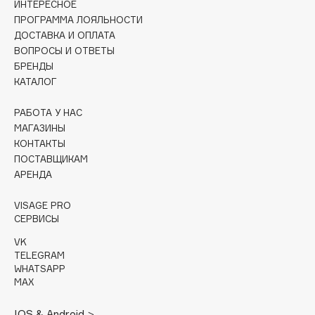
ИНТЕРЕСНОЕ
Collagenina
ПРОГРАММА ЛОЯЛЬНОСТИ
Consly
ДОСТАВКА И ОПЛАТА
Corimo
ВОПРОСЫ И ОТВЕТЫ
БРЕНДЫ
CosRX
КАТАЛОГ
Cottolina
Crescina
РАБОТА У НАС
Cunzite
МАГАЗИНЫ
КОНТАКТЫ
Curaprox
ПОСТАВЩИКАМ
АРЕНДА
D
VISAGE PRO
СЕРВИСЫ
d'Alba
VK
DABO
TELEGRAM
DARLING*
WHATSAPP
MAX
Darphin
Davines
IOS & Android >