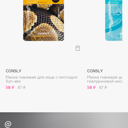
Biomed
Biorepair
Blanx
Blistex
BLOME
Boadicea The Victorious
Bobbi Brown
BOOMSHOP
BORK
CONSLY
CONSLY
Brunello Cucinelli
Маска тканевая для лица с пептидом
Маска тканевая для 
Syn-ake
гиалуроновой кисло
Bvlgari
50 ₽
67 ₽
50 ₽
67 ₽
by TERRY
BY WISHTREND
Byredo
C