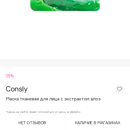
Подарки
Tom Ford
HFC
Для дома
Angiopharm
Техника
KIKO Milano
Estée Lauder
Clarins
0 - 9
25%
100BON
22|11
Consly
Маска тканевая для лица с экстрактом алоэ
A
*Цена на сайте может отличаться от цены в офлайн
Acqua di Parma
НЕТ ОТЗЫВОВ
НАЛИЧИЕ В МАГАЗИНАХ
Acque di Italia