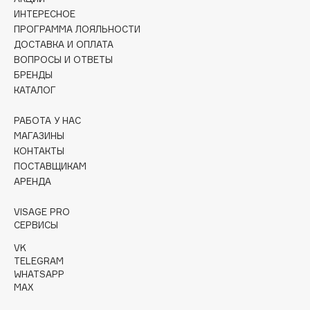
Collagenina
ИНТЕРЕСНОЕ
Consly
ПРОГРАММА ЛОЯЛЬНОСТИ
ДОСТАВКА И ОПЛАТА
Corimo
ВОПРОСЫ И ОТВЕТЫ
CosRX
БРЕНДЫ
Cottolina
КАТАЛОГ
Crescina
РАБОТА У НАС
Cunzite
МАГАЗИНЫ
Curaprox
КОНТАКТЫ
ПОСТАВЩИКАМ
АРЕНДА
D
VISAGE PRO
d'Alba
СЕРВИСЫ
DABO
VK
TELEGRAM
DARLING*
WHATSAPP
Darphin
MAX
Davines