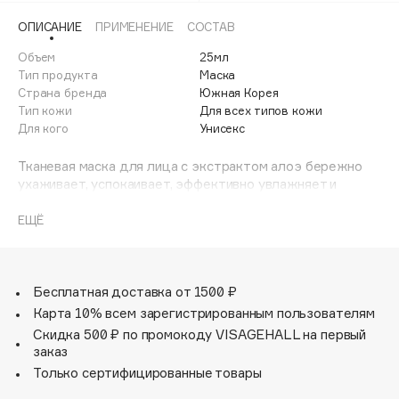
Adele for you
ОПИСАНИЕ
ПРИМЕНЕНИЕ
СОСТАВ
Финал лета
Advante
ЭКСКЛЮЗИВ
Объем
25мл
1 АВГ - 31 АВГ
Aesop
Тип продукта
Маска
Age Stop
Страна бренда
Южная Корея
ЭКСКЛЮЗИВ
Тип кожи
Для всех типов кожи
AHFA Cosmetics
Для кого
Унисекс
Ajmal
Тканевая маска для лица с экстрактом алоэ бережно
Alix Avien
ухаживает, успокаивает, эффективно увлажняет и
Allies of Skin
освежает кожу. Экстракт алоэ богат витаминами и
AMAN
минералами, благодаря которым восстанавливает
ЕЩЁ
поврежденную кожу, обладает сильным
Amina Daudova Brushes
антиоксидантным действием, а также препятствует
Amouage
возрастным изменениям, которые вызваны негативным
воздействием внешних факторов (Уф излучение,
Бесплатная доставка от 1500 ₽
Amuleto Di Casa
курение итд). Для всех типов кожи, особенно для сухой
Карта 10% всем зарегистрированным пользователям
Angiopharm
ЭКСКЛЮЗИВ
и чувствительной.
Скидка 500 ₽ по промокоду VISAGEHALL на первый
Annbeauty
заказ
Anua
Только сертифицированные товары
Apadent