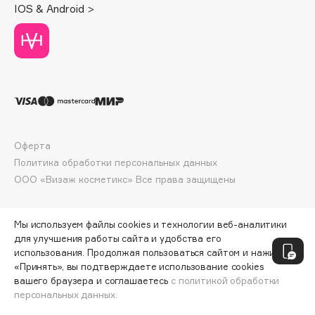
IOS & Android >
Deonica
Dessange
Dior
Divage
Dolce & Gabbana
Dolomit
Dorco
Оферта
DP Daily Perfection
Политика обработки персональных данных
Dr. Vranjes Firenze
ООО «Визаж косметикс» Все права защищены
Dr.Althea
Dr.Ceuracle
Мы используем файлы cookies и технологии веб-аналитики
Dr.Jart+
для улучшения работы сайта и удобства его
DSD de Luxe
использования. Продолжая пользоваться сайтом и нажимая
«Принять», вы подтверждаете использование cookies
Dyson
вашего браузера и соглашаетесь
с политикой обработки
персональных данных.
ДОБАВИТЬ В КОРЗИНУ
74 ₽
99 ₽