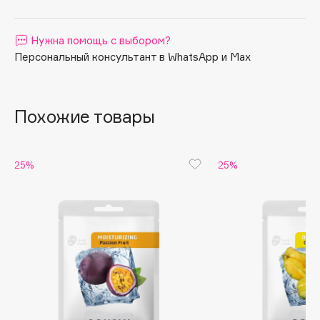
Apagard
Aravia Professional
Нужна помощь с выбором?
Персональный консультант в WhatsApp и Max
Arcadia
Archetype
Architect Demidoff
Похожие товары
ARIVE MAKEUP
Art&Fact
Art-Visage
25%
25%
Artdeco
Astra
Atelier Rebul
Augustinus Bader
Aveda
Avene