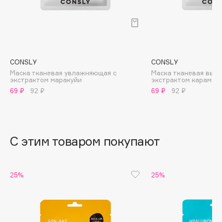
B
Babor
Baffy
Balmain Hair Couture
ЭКСКЛЮЗИВ
CONSLY
CONSLY
Banderas
Маска тканевая увлажняющая с
Маска тканевая выво
экстрактом маракуйи
экстрактом карамбо
Basicare
69 ₽
92 ₽
69 ₽
92 ₽
Batiste
Beauty Bomb
Beauty Pati
С этим товаром покупают
Beautyblades
НОВИНКА
beautyblender
Bebble
25%
25%
Beverly Hills Polo Club
Biodance
Bioderma