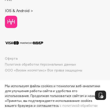
E
IOS & Android >
Eat My
Ecolatier
Ecotools
EGG
EGIA
Eigshow
Elemis
Оферта
Elian Russia
Политика обработки персональных данных
Elie Saab
ООО «Визаж косметикс» Все права защищены
Ella Bartsueva Brushes
EMBRACE Haircare
Мы используем файлы cookies и технологии веб-аналитики
Emmanuelle Jane
для улучшения работы сайта и удобства его
Enough
использования. Продолжая пользоваться сайтом и нажимая
EpilProfi
«Принять», вы подтверждаете использование cookies
вашего браузера и соглашаетесь
с политикой обработки
Erborian