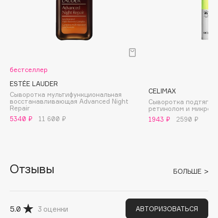
B
Babor
Baffy
Balmain Hair Couture
ЭКСКЛЮЗИВ
Banderas
бестселлер
Basicare
ESTÉE LAUDER
CELIMAX
Сыворотка мультифункциональная
Batiste
восстанавливающая Advanced Night
Сыворотка подтягив
Repair
ретинолом и микрои
Beauty Bomb
5340 ₽
11 600 ₽
1943 ₽
2590 ₽
Beauty Pati
Beautyblades
НОВИНКА
beautyblender
Отзывы
Bebble
БОЛЬШЕ
Beverly Hills Polo Club
Biodance
Bioderma
5.0
3
оценки
АВТОРИЗОВАТЬСЯ