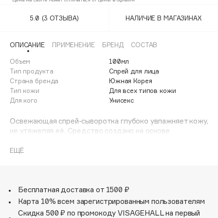
Adele for you
Финал лета
5.0
(3 ОТЗЫВА)
НАЛИЧИЕ В МАГАЗИНАХ
Advante
ЭКСКЛЮЗИВ
1 АВГ - 31 АВГ
Aesop
ОПИСАНИЕ
ПРИМЕНЕНИЕ
БРЕНД
СОСТАВ
Age Stop
ЭКСКЛЮЗИВ
Объем
100мл
AHFA Cosmetics
Тип продукта
Спрей для лица
Ajmal
Страна бренда
Южная Корея
Тип кожи
Для всех типов кожи
Alix Avien
Для кого
Унисекс
Allies of Skin
AMAN
Освежающая спрей-сыворотка глубоко увлажняет кожу,
не утяжеляя её. Средство создано на основе
Amina Daudova Brushes
ледниковой воды (80%), богатой минералами, а также
Amouage
содержит веганский коллаген и комплекс танинов для
ЕЩЁ
поддержания эластичности и тонуса. Экстракт
Amuleto Di Casa
гибискуса насыщает кожу полезными микроэлементами,
Angiopharm
ЭКСКЛЮЗИВ
а экстракт итальянского белого трюфеля оказывает
Annbeauty
антиоксидантное действие. Подходит для
Бесплатная доставка от 1500 ₽
использования на чистую кожу и в качестве
Карта 10% всем зарегистрированным пользователям
Anua
дополнительного увлажнения в течение дня — даже
Скидка 500 ₽ по промокоду VISAGEHALL на первый
Apadent