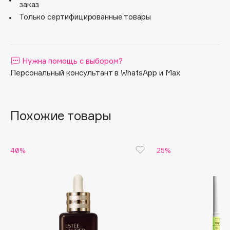
поверх макияжа.
заказ
Apagard
Только сертифицированные товары
Aravia Professional
Arcadia
Archetype
Нужна помощь с выбором?
Architect Demidoff
Персональный консультант в WhatsApp и Max
ARIVE MAKEUP
Art&Fact
Похожие товары
Art-Visage
Artdeco
Astra
40%
25%
Atelier Rebul
Augustinus Bader
Aveda
Avene