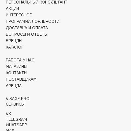
ПЕРСОНАЛЬНЫЙ КОНСУЛЬТАНТ
Deonica
АКЦИИ
Dessange
ИНТЕРЕСНОЕ
Dior
ПРОГРАММА ЛОЯЛЬНОСТИ
ДОСТАВКА И ОПЛАТА
Divage
ВОПРОСЫ И ОТВЕТЫ
Dolce & Gabbana
БРЕНДЫ
Dolomit
КАТАЛОГ
Dorco
РАБОТА У НАС
DP Daily Perfection
МАГАЗИНЫ
Dr. Vranjes Firenze
КОНТАКТЫ
Dr.Althea
ПОСТАВЩИКАМ
АРЕНДА
Dr.Ceuracle
Dr.Jart+
VISAGE PRO
DSD de Luxe
СЕРВИСЫ
Dyson
VK
TELEGRAM
WHATSAPP
MAX