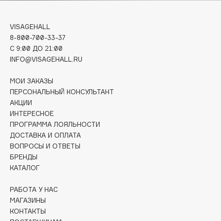
E
Eat My
VISAGEHALL
Ecolatier
8-800-700-33-37
C 9:00 ДО 21:00
Ecotools
INFO@VISAGEHALL.RU
EGG
EGIA
МОИ ЗАКАЗЫ
Eigshow
ПЕРСОНАЛЬНЫЙ КОНСУЛЬТАНТ
АКЦИИ
Elemis
ИНТЕРЕСНОЕ
Elian Russia
ПРОГРАММА ЛОЯЛЬНОСТИ
Elie Saab
ДОСТАВКА И ОПЛАТА
ВОПРОСЫ И ОТВЕТЫ
Ella Bartsueva Brushes
БРЕНДЫ
EMBRACE Haircare
КАТАЛОГ
Emmanuelle Jane
Enough
РАБОТА У НАС
МАГАЗИНЫ
EpilProfi
КОНТАКТЫ
Erborian