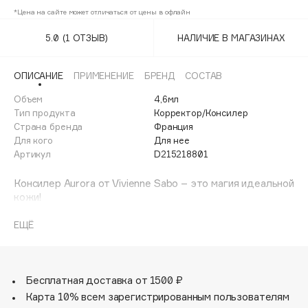
Adele for you
*Цена на сайте может отличаться от цены в офлайн
Финал лета
Advante
ЭКСКЛЮЗИВ
5.0
(1 ОТЗЫВ)
НАЛИЧИЕ В МАГАЗИНАХ
1 АВГ - 31 АВГ
Aesop
Age Stop
ЭКСКЛЮЗИВ
ОПИСАНИЕ
ПРИМЕНЕНИЕ
БРЕНД
СОСТАВ
AHFA Cosmetics
Объем
4,6мл
Ajmal
Тип продукта
Корректор/Консилер
Страна бренда
Франция
Alix Avien
Для кого
Для нее
Allies of Skin
Артикул
D215218801
AMAN
Консилер Aurora от Vivienne Sabo – это магия идеальной
Amina Daudova Brushes
кожи!
Amouage
Кремовая текстура средней плотности надежно
скрывает несовершенства, а светоотражающие
ЕЩЁ
Amuleto Di Casa
частицы в составе подсвечивают кожу изнутри.
Angiopharm
ЭКСКЛЮЗИВ
Консилер придает лицу свежий сияющий вид, стирая
следы усталости. Он прекрасно растушевывается,
Annbeauty
сливается с кожей и остается совершенно незаметным
Бесплатная доставка от 1500 ₽
Anua
на лице, а удобный аппликатор равномерно
Карта 10% всем зарегистрированным пользователям
Apadent
распределяет продукт и обеспечивает экономичный