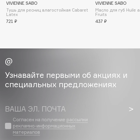
VIVIENNE SABO
VIVIENNE SABO
Deonica
Тушь для ресниц влагостойкая Cabaret
Масло для губ Huile a
Dessange
Latex
Fruits
721 ₽
437 ₽
Dior
Divage
Dolce & Gabbana
Dolomit
Dorco
DP Daily Perfection
Узнавайте первыми об акциях и
Dr. Vranjes Firenze
специальных предложениях
Dr.Althea
Dr.Ceuracle
Dr.Jart+
ВАША ЭЛ. ПОЧТА
DSD de Luxe
Dyson
Согласен на получение
рассылки
рекламно-информационных
материалов