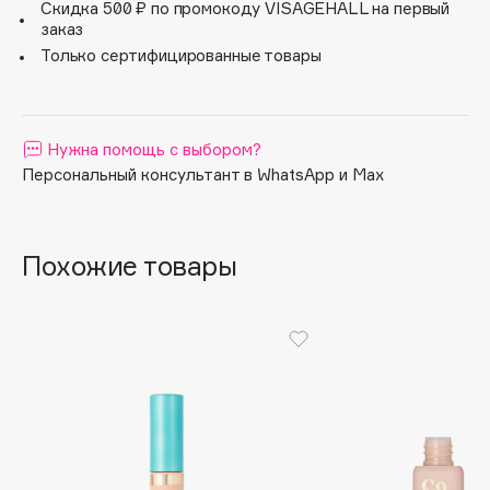
Скидка 500 ₽ по промокоду VISAGEHALL на первый
расход.
Apagard
заказ
Безупречная кожа и ухоженное отдохнувшее лицо
Только сертифицированные товары
Aravia Professional
даже после бессонной ночи – больше не история из
сказки, а ваша новая реальность.
Arcadia
Archetype
Нужна помощь с выбором?
Architect Demidoff
Персональный консультант в WhatsApp и Max
ARIVE MAKEUP
Art&Fact
Art-Visage
Похожие товары
Artdeco
Astra
Atelier Rebul
Augustinus Bader
Aveda
Avene