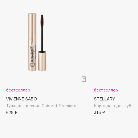
Cadence
Capelli Dorati
Carbon Theory
Carmex
Carolina Herrera
Catrice
Celimax
Cettua
Chupa Chups
Clarette
бестселлер
бестселлер
Clarins
VIVIENNE SABO
STELLARY
Тушь для ресниц Cabaret Premiere
Карандаш для губ Lip
Clarins Precious
628 ₽
313 ₽
Clinique
Clive Christian
Club De Nuit