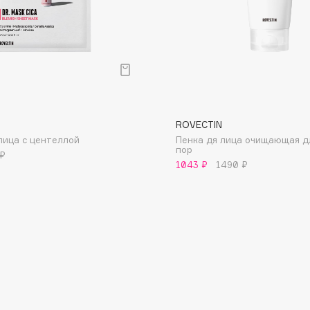
Dr.Althea
Dr.Ceuracle
Dr.Jart+
DSD de Luxe
Dyson
ROVECTIN
лица с центеллой
Пенка дя лица очищающая д
пор
 ₽
1043 ₽
1490 ₽
Estrâde
Estée Lauder
Etat Pur
Etude House