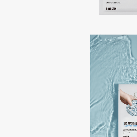
Подарки
0 - 9
Для дома
100BON
22|11
Техника
A
Acqua di Parma
Amina Daudova Brushes
Acque di Italia
Amouage
Adele for you
Amuleto Di Casa
Advante
Angiopharm
ЭКСКЛЮЗИВ
ЭКСКЛЮЗИВ
Aesop
Annbeauty
Age Stop
Anua
ЭКСКЛЮЗИВ
Apadent
AHFA Cosmetics
Apagard
Ajmal