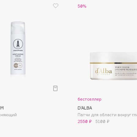
50%
Etude organix
Eva Mosaic
Ex Nihilo
EXOARI L
Fragrance Du Bois
Frederic Malle
Frudia
бестселлер
Funny Organix
RM
D'ALBA
жняющий
Патчи для области вокруг гл
2550 ₽
5100 ₽