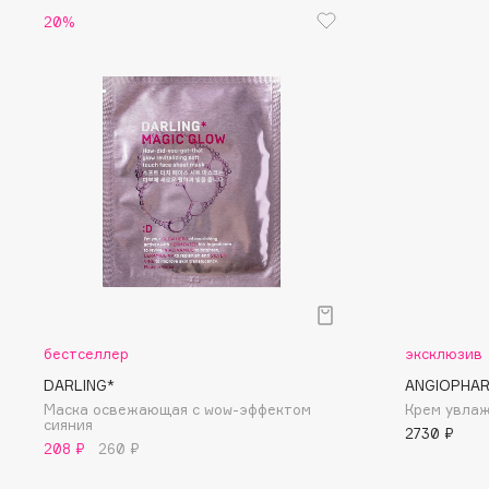
20%
Eigshow
EpilProfi
Elemis
Erborian
Elian Russia
Essence
Elie Saab
Essential Parfums Paris
F
FANE
Flipper
Farmstay
FLOEMA
Felce Azzurra
Floraïku
бестселлер
эксклюзив
Fillerina
Forlle'd
DARLING*
ANGIOPHA
ЭКСКЛЮЗИВ
Маска освежающая с wow-эффектом
Крем увла
Fiona Franchimon
cияния
2730 ₽
208 ₽
260 ₽