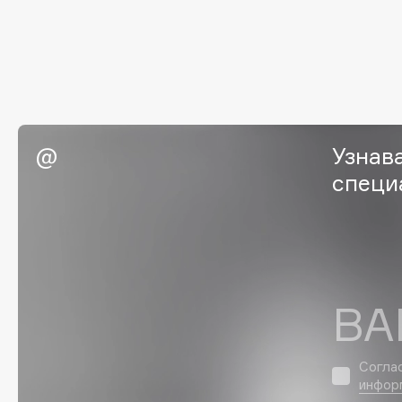
G
Garnier
Giardino Magico
Gecko
Gillette
Geltek
Givenchy
Genosys
Global Keratin
ЭКСКЛЮЗИВ
Узнав
Global White
Geomar
специ
H
Hadat Cosmetics
HELIBEAUTY
ВА
Hamis
Hempz
Hapica
HFC
Согла
инфор