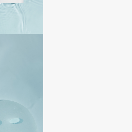
Aveda
цвет лица
Avene
Кофеин у
припухлос
Пантенол
устраняет
заживлени
Аргирели
процессы 
Boadicea The Victorious
Bobbi Brown
BOOMSHOP
BORK
Brunello Cucinelli
Bvlgari
by TERRY
BY WISHTREND
Byredo