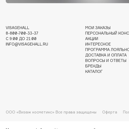
I
VISAGEHALL
МОИ ЗАКАЗЫ
I Love My Hair
INGLOT
8-800-700-33-37
ПЕРСОНАЛЬНЫЙ КОНС
Iceberg
Initio
C 9:00 ДО 21:00
АКЦИИ
INFO@VISAGEHALL.RU
ИНТЕРЕСНОЕ
Icon Skin
Insight Professional
ПРОГРАММА ЛОЯЛЬН
Influence Beauty
Institut Esthederm
ДОСТАВКА И ОПЛАТА
ВОПРОСЫ И ОТВЕТЫ
БРЕНДЫ
КАТАЛОГ
J
James Read
Janeke
Jan Marini
Jimmy Choo
ЭКСКЛЮЗИВ
ООО «Визаж косметикс» Все права защищены
Оферта
По
JMsolution
Jane Iredale