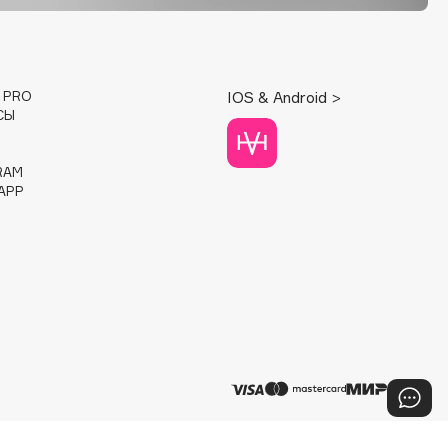
E PRO
IOS & Android >
СЫ
RAM
APP