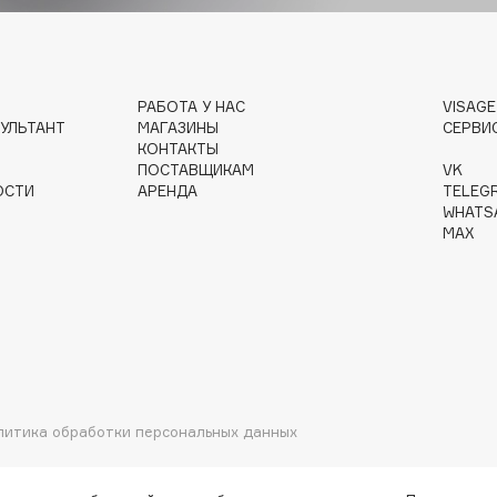
РАБОТА У НАС
VISAG
Institute Estelare
УЛЬТАНТ
МАГАЗИНЫ
СЕРВИ
Instytutum
КОНТАКТЫ
ПОСТАВЩИКАМ
VK
invisibobble
ОСТИ
АРЕНДА
TELEG
IS Clinical
WHATS
MAX
Jo Malone London
Juliette Has A Gun
литика обработки персональных данных
Juvena