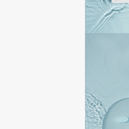
Aravia Professional
Alix Avien
Arcadia
Allies of Skin
Archetype
AMAN
B
Babor
beautyblender
Baffy
Bebble
Balmain Hair Couture
Beverly Hills Polo Club
ЭКСКЛЮЗИВ
Biodance
Banderas
Bioderma
Basicare
Biomed
Batiste
Biorepair
Beauty Bomb
Blanx
Beauty Pati
Blistex
Beautyblades
НОВИНКА