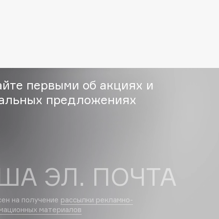
Gourmandise
Grace Day
Guerlain
Guess
айте первыми об акциях и
альных предложениях
Holika Holika
ША ЭЛ. ПОЧТА
Holly Polly
Holy Land
сен на получение
рассылки рекламно-
мационных материалов