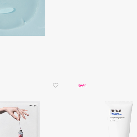
Consly
Corimo
CosRX
Cottolina
Crescina
30%
Cunzite
Curaprox