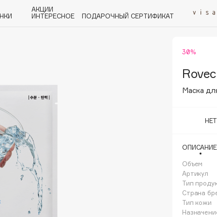
АКЦИИ
НКИ
ИНТЕРЕСНОЕ
ПОДАРОЧНЫЙ СЕРТИФИКАТ
30%
P
Q
R
S
T
U
V
W
Y
Z
А - Я
Rovec
Маска дл
НЕ
Angiopharm
ОПИСАНИЕ
KIKO Milano
Объем
Estée Lauder
Артикул
Clarins
Тип проду
Страна бр
Тип кожи
Назначени