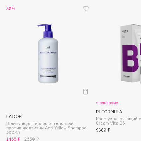
30%
Cadence
Capelli Dorati
Carbon Theory
Carmex
Carolina Herrera
Catrice
Celimax
Cettua
Chupa Chups
Clarette
Clarins
эксклюзив
Clarins Precious
PHFORMULA
LA’DOR
Clinique
Крем увлажняющий с
Cream Vita B3
Шампунь для волос оттеночный
Clive Christian
против желтизны Anti Yellow Shampoo
9680 ₽
300мл
Club De Nuit
1435 ₽
2050 ₽