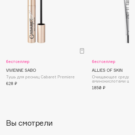
Biomed
Biorepair
Blanx
Blistex
BLOME
Boadicea The Victorious
Bobbi Brown
BOOMSHOP
бестселлер
бестселлер
BORK
VIVIENNE SABO
ALLIES OF SKIN
Тушь для ресниц Cabaret Premiere
Очищающее средство
Brunello Cucinelli
аминокислотами шел
628 ₽
Bvlgari
1850 ₽
by TERRY
BY WISHTREND
Byredo
Вы смотрели
C