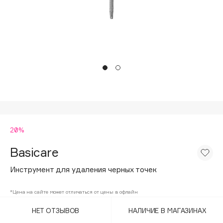
Подарки
Tom Ford
HFC
Для дома
Angiopharm
Техника
KIKO Milano
Estée Lauder
Clarins
0 - 9
20%
100BON
22|11
Basicare
Инструмент для удаления черных точек
A
*Цена на сайте может отличаться от цены в офлайн
Acqua di Parma
НЕТ ОТЗЫВОВ
НАЛИЧИЕ В МАГАЗИНАХ
Acque di Italia