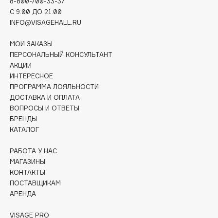
8-800-700-33-37
Deonica
C 9:00 ДО 21:00
Dessange
INFO@VISAGEHALL.RU
Dior
МОИ ЗАКАЗЫ
Divage
ПЕРСОНАЛЬНЫЙ КОНСУЛЬТАНТ
Dolce & Gabbana
АКЦИИ
Dolomit
ИНТЕРЕСНОЕ
ПРОГРАММА ЛОЯЛЬНОСТИ
Dorco
ДОСТАВКА И ОПЛАТА
DP Daily Perfection
ВОПРОСЫ И ОТВЕТЫ
Dr. Vranjes Firenze
БРЕНДЫ
Dr.Althea
КАТАЛОГ
Dr.Ceuracle
РАБОТА У НАС
Dr.Jart+
МАГАЗИНЫ
DSD de Luxe
КОНТАКТЫ
ПОСТАВЩИКАМ
Dyson
АРЕНДА
VISAGE PRO