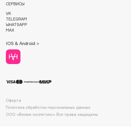
E
СЕРВИСЫ
Eat My
VK
TELEGRAM
Ecolatier
WHATSAPP
Ecotools
MAX
EGG
IOS & Android >
EGIA
Eigshow
Elemis
Elian Russia
Elie Saab
Ella Bartsueva Brushes
EMBRACE Haircare
Оферта
Emmanuelle Jane
Политика обработки персональных данных
Enough
ООО «Визаж косметикс» Все права защищены
EpilProfi
Erborian