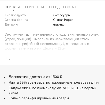
Adele for you
ОПИСАНИЕ
ПРИМЕНЕНИЕ
БРЕНД
СОСТАВ
Финал лета
Advante
ЭКСКЛЮЗИВ
Тип продукта
Аксессуары
1 АВГ - 31 АВГ
Aesop
Страна бренда
Южная Корея
Age Stop
Для кого
Унисекс
ЭКСКЛЮЗИВ
AHFA Cosmetics
Инструмент для механического удаления черных точек
Ajmal
(угрей, прыщей). Выполнен из нержавеющей стали,
стержень рифлёный, нескользящий, с насадками в
Alix Avien
форме петли и иголки. Длина – 12см.
Allies of Skin
AMAN
ЕЩЁ
Amina Daudova Brushes
Amouage
Бесплатная доставка от 1500 ₽
Amuleto Di Casa
Карта 10% всем зарегистрированным пользователям
Angiopharm
ЭКСКЛЮЗИВ
Скидка 500 ₽ по промокоду VISAGEHALL на первый
Annbeauty
заказ
Anua
Только сертифицированные товары
Apadent