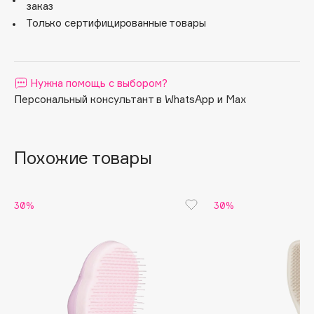
влажные волосы. Благодаря эргономичной ручке
заказ
расческой удобно распределять бальзамы и маски для
Apagard
Только сертифицированные товары
волос. Не используйте с феном.
Aravia Professional
Arcadia
Archetype
Нужна помощь с выбором?
Architect Demidoff
Персональный консультант в WhatsApp и Max
ARIVE MAKEUP
Art&Fact
Похожие товары
Art-Visage
Artdeco
Astra
30%
30%
Atelier Rebul
Augustinus Bader
Aveda
Avene