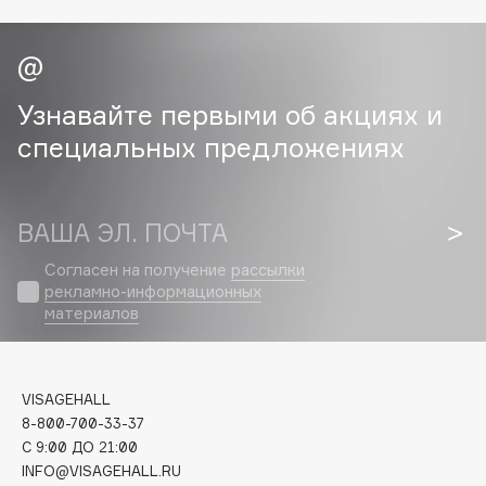
Cadence
Capelli Dorati
Carbon Theory
Узнавайте первыми об акциях и
Carmex
специальных предложениях
Carolina Herrera
Catrice
Celimax
ВАША ЭЛ. ПОЧТА
Cettua
Согласен на получение
рассылки
Chupa Chups
рекламно-информационных
материалов
Clarette
Clarins
Clarins Precious
VISAGEHALL
Clinique
8-800-700-33-37
Clive Christian
C 9:00 ДО 21:00
Club De Nuit
INFO@VISAGEHALL.RU