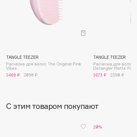
B
Babor
Baffy
Balmain Hair Couture
ЭКСКЛЮЗИВ
Banderas
Basicare
TANGLE TEEZER
TANGLE TEEZER
Batiste
Расческа для волос The Original Pink
Расческа для волос T
Vibes
Detangler Matte Pumi
Beauty Bomb
1469 ₽
2098 ₽
1673 ₽
2390 ₽
Beauty Pati
Beautyblades
НОВИНКА
beautyblender
С этим товаром покупают
Bebble
Beverly Hills Polo Club
Biodance
20%
Bioderma