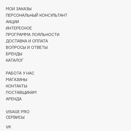
Collagenina
МОИ ЗАКАЗЫ
Consly
ПЕРСОНАЛЬНЫЙ КОНСУЛЬТАНТ
Corimo
АКЦИИ
CosRX
ИНТЕРЕСНОЕ
ПРОГРАММА ЛОЯЛЬНОСТИ
Cottolina
ДОСТАВКА И ОПЛАТА
Crescina
ВОПРОСЫ И ОТВЕТЫ
Cunzite
БРЕНДЫ
Curaprox
КАТАЛОГ
РАБОТА У НАС
D
МАГАЗИНЫ
КОНТАКТЫ
ПОСТАВЩИКАМ
d'Alba
АРЕНДА
DABO
DARLING*
VISAGE PRO
СЕРВИСЫ
Darphin
Davines
VK