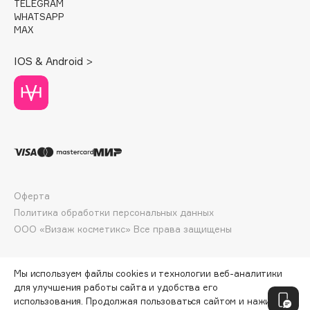
TELEGRAM
Deonica
WHATSAPP
Dessange
MAX
Dior
IOS & Android >
Divage
Dolce & Gabbana
Dolomit
Dorco
DP Daily Perfection
Dr. Vranjes Firenze
Dr.Althea
Оферта
Dr.Ceuracle
Политика обработки персональных данных
Dr.Jart+
ООО «Визаж косметикс» Все права защищены
DSD de Luxe
Dyson
Мы используем файлы cookies и технологии веб-аналитики
для улучшения работы сайта и удобства его
использования. Продолжая пользоваться сайтом и нажимая