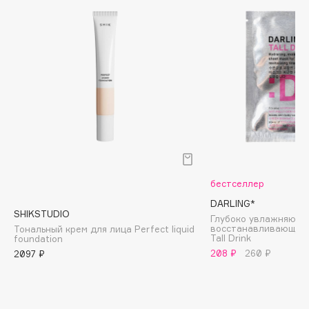
Biomed
Biorepair
Blanx
Blistex
BLOME
Boadicea The Victorious
Bobbi Brown
BOOMSHOP
BORK
Brunello Cucinelli
бестселлер
Bvlgari
DARLING*
SHIKSTUDIO
by TERRY
Глубоко увлажняюща
восстанавливающая 
Тональный крем для лица Perfect liquid
BY WISHTREND
Tall Drink
foundation
208 ₽
260 ₽
2097 ₽
Byredo
C