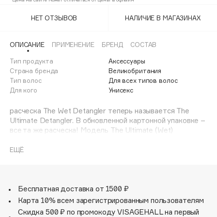
Adele for you
Финал лета
НЕТ ОТЗЫВОВ
НАЛИЧИЕ В МАГАЗИНАХ
Advante
ЭКСКЛЮЗИВ
1 АВГ - 31 АВГ
Aesop
ОПИСАНИЕ
ПРИМЕНЕНИЕ
БРЕНД
СОСТАВ
Age Stop
ЭКСКЛЮЗИВ
Тип продукта
Аксессуары
AHFA Cosmetics
Страна бренда
Великобритания
Ajmal
Тип волос
Для всех типов волос
Для кого
Унисекс
Alix Avien
Allies of Skin
расческа The Wet Detangler теперь называется The
AMAN
Ultimate Detangler. В обновленной картонной упаковке –
все та же расческа! Модель The Ultimate (Wet)
Amina Daudova Brushes
Detangler Apricot Rosebud предназначена для
Amouage
ежедневного ухода за прямыми и волнистыми волосами,
ЕЩЁ
представлена в сочетании абрикосового и светло-
Amuleto Di Casa
розового оттенков. The Ultimate Detangler
Angiopharm
ЭКСКЛЮЗИВ
рекомендована для распутывания влажных волос.
Annbeauty
Расческа легко скользит по волосам, не травмирует их и
Бесплатная доставка от 1500 ₽
предупреждает ломкость. 325 двухуровневых гибких
Карта 10% всем зарегистрированным пользователям
Anua
зубчиков позволяют легко и бережно распутывать
Скидка 500 ₽ по промокоду VISAGEHALL на первый
Apadent