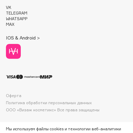
E
VK
TELEGRAM
Eat My
WHATSAPP
Ecolatier
MAX
Ecotools
IOS & Android >
EGG
EGIA
Eigshow
Elemis
Elian Russia
Elie Saab
Ella Bartsueva Brushes
Оферта
EMBRACE Haircare
Политика обработки персональных данных
Emmanuelle Jane
ООО «Визаж косметикс» Все права защищены
Enough
EpilProfi
Мы используем файлы cookies и технологии веб-аналитики
Erborian