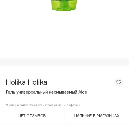
Подарки
Tom Ford
HFC
Для дома
Angiopharm
Техника
KIKO Milano
Estée Lauder
Clarins
0 - 9
100BON
Holika Holika
22|11
Гель универсальный несмываемый Aloe
A
*Цена на сайте может отличаться от цены в офлайн
НЕТ ОТЗЫВОВ
НАЛИЧИЕ В МАГАЗИНАХ
Acqua di Parma
Acque di Italia