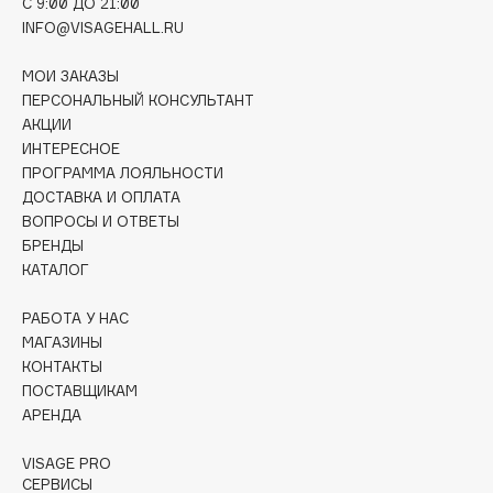
C 9:00 ДО 21:00
Deonica
INFO@VISAGEHALL.RU
Dessange
МОИ ЗАКАЗЫ
Dior
ПЕРСОНАЛЬНЫЙ КОНСУЛЬТАНТ
Divage
АКЦИИ
Dolce & Gabbana
ИНТЕРЕСНОЕ
Dolomit
ПРОГРАММА ЛОЯЛЬНОСТИ
ДОСТАВКА И ОПЛАТА
Dorco
ВОПРОСЫ И ОТВЕТЫ
DP Daily Perfection
БРЕНДЫ
Dr. Vranjes Firenze
КАТАЛОГ
Dr.Althea
РАБОТА У НАС
Dr.Ceuracle
МАГАЗИНЫ
Dr.Jart+
КОНТАКТЫ
DSD de Luxe
ПОСТАВЩИКАМ
АРЕНДА
Dyson
VISAGE PRO
СЕРВИСЫ