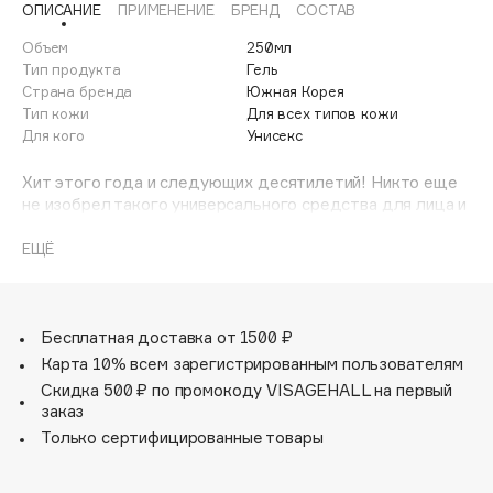
ОПИСАНИЕ
ПРИМЕНЕНИЕ
БРЕНД
СОСТАВ
Adele for you
Финал лета
Advante
Объем
250мл
ЭКСКЛЮЗИВ
Тип продукта
Гель
1 АВГ - 31 АВГ
Aesop
Страна бренда
Южная Корея
Age Stop
Тип кожи
Для всех типов кожи
ЭКСКЛЮЗИВ
Для кого
Унисекс
AHFA Cosmetics
Ajmal
Хит этого года и следующих десятилетий! Никто еще
не изобрел такого универсального средства для лица и
Alix Avien
тела, для взрослых и детей, для мужчин и женщин!
Allies of Skin
Несмываемый универсальный гель с 99% содержанием
ЕЩЁ
AMAN
экстракта сока алоэ поможет мягко увлажнить и
успокоить кожу, добавив ей свежести и тонуса. Ему под
Amina Daudova Brushes
силу справиться с солнечными ожогами, раздражением
Amouage
после бритья, решить проблему шелушения, выровнять
Бесплатная доставка от 1500 ₽
тон лица и просто поднять настроение притягательной
Amuleto Di Casa
Карта 10% всем зарегистрированным пользователям
упаковкой.
Скидка 500 ₽ по промокоду VISAGEHALL на первый
Angiopharm
ЭКСКЛЮЗИВ
заказ
Annbeauty
Только сертифицированные товары
Anua
Apadent