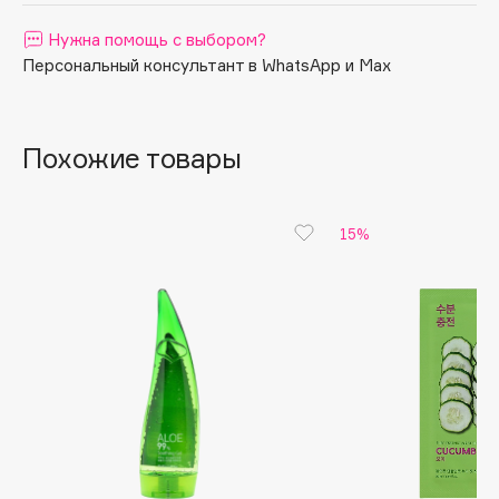
Apagard
Нужна помощь с выбором?
Aravia Professional
Персональный консультант в WhatsApp и Max
Arcadia
Archetype
Похожие товары
Architect Demidoff
ARIVE MAKEUP
Art&Fact
15%
Art-Visage
Artdeco
Astra
Atelier Rebul
Augustinus Bader
Aveda
Avene