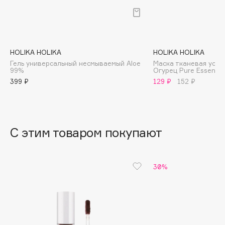
B
Babor
Baffy
HOLIKA HOLIKA
HOLIKA HOLIKA
Balmain Hair Couture
ЭКСКЛЮЗИВ
Гель универсальный несмываемый Aloe
Маска тканевая усп
99%
Огурец Pure Essence
Banderas
399 ₽
129 ₽
152 ₽
Basicare
Batiste
Beauty Bomb
Beauty Pati
С этим товаром покупают
Beautyblades
НОВИНКА
beautyblender
30%
Bebble
Beverly Hills Polo Club
Biodance
Bioderma