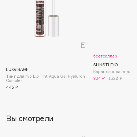
Biomed
Biorepair
Blanx
Blistex
BLOME
Boadicea The Victorious
Bobbi Brown
бестселлер
BOOMSHOP
SHIKSTUDIO
LUXVISAGE
BORK
Карандаш-каял для гл
Тинт для губ Lip Tint Aqua Gel Hyaluron
924 ₽
1320 ₽
Brunello Cucinelli
Complex
443 ₽
Bvlgari
by TERRY
BY WISHTREND
Byredo
Вы смотрели
C