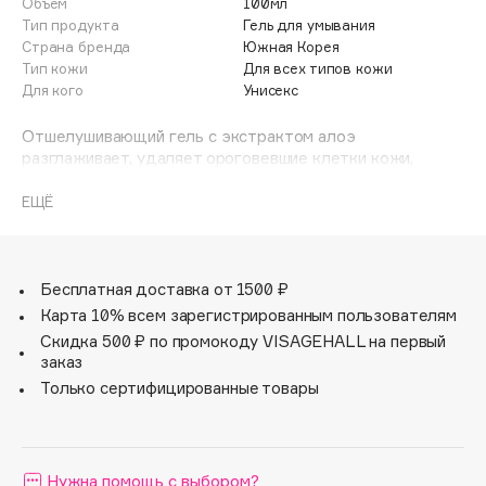
Объем
100мл
Adele for you
Тип продукта
Гель для умывания
Финал лета
Advante
Страна бренда
Южная Корея
ЭКСКЛЮЗИВ
Тип кожи
Для всех типов кожи
1 АВГ - 31 АВГ
Aesop
Для кого
Унисекс
Age Stop
ЭКСКЛЮЗИВ
Отшелушивающий гель с экстрактом алоэ
AHFA Cosmetics
разглаживает, удаляет ороговевшие клетки кожи,
Ajmal
очищает, а также уменьшает количество черных точек и
избыток себума.Экстракт алоэ тонизирует,
ЕЩЁ
Alix Avien
способствует регенерации, возвращает упругость и
Allies of Skin
эластичность.Комплекс из 4-х видов гиалуроновой
AMAN
кислоты увлажняет, тонизирует и освежает.
Для всех типов кожи.
Бесплатная доставка от 1500 ₽
Amina Daudova Brushes
Карта 10% всем зарегистрированным пользователям
Amouage
Скидка 500 ₽ по промокоду VISAGEHALL на первый
Amuleto Di Casa
заказ
Angiopharm
Только сертифицированные товары
ЭКСКЛЮЗИВ
Annbeauty
Anua
Нужна помощь с выбором?
Apadent