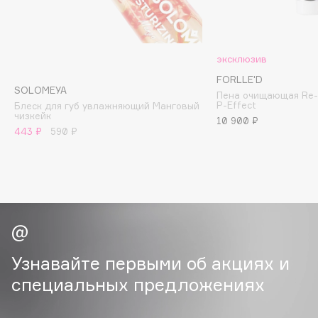
Cadence
Capelli Dorati
эксклюзив
Carbon Theory
FORLLE'D
Carmex
SOLOMEYA
Пена очищающая Re-
P-Effect
Блеск для губ увлажняющий Манговый
Carolina Herrera
чизкейк
10 900 ₽
Catrice
443 ₽
590 ₽
Celimax
Cettua
Chupa Chups
Clarette
Clarins
Clarins Precious
Узнавайте первыми об акциях и
Clinique
специальных предложениях
Clive Christian
Club De Nuit