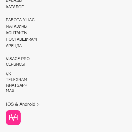
БРЕНДЫ
Deonica
КАТАЛОГ
Dessange
РАБОТА У НАС
Dior
МАГАЗИНЫ
Divage
КОНТАКТЫ
Dolce & Gabbana
ПОСТАВЩИКАМ
Dolomit
АРЕНДА
Dorco
VISAGE PRO
DP Daily Perfection
СЕРВИСЫ
Dr. Vranjes Firenze
VK
Dr.Althea
TELEGRAM
WHATSAPP
Dr.Ceuracle
MAX
Dr.Jart+
DSD de Luxe
IOS & Android >
Dyson