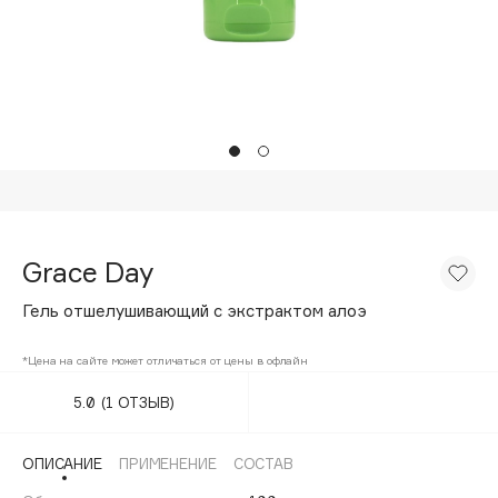
Подарки
Tom Ford
HFC
Для дома
Angiopharm
Техника
KIKO Milano
Estée Lauder
Clarins
0 - 9
Grace Day
100BON
Гель отшелушивающий с экстрактом алоэ
22|11
*Цена на сайте может отличаться от цены в офлайн
A
5.0
(1 ОТЗЫВ)
Acqua di Parma
ОПИСАНИЕ
ПРИМЕНЕНИЕ
СОСТАВ
Acque di Italia