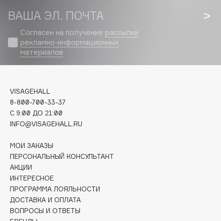
Collagenina
ВАША ЭЛ. ПОЧТА
Consly
Согласен на получение
рассылки
Corimo
рекламно-информационных
CosRX
материалов
Cottolina
Crescina
Cunzite
VISAGEHALL
Curaprox
8-800-700-33-37
C 9:00 ДО 21:00
INFO@VISAGEHALL.RU
D
МОИ ЗАКАЗЫ
ПЕРСОНАЛЬНЫЙ КОНСУЛЬТАНТ
d'Alba
АКЦИИ
DABO
ИНТЕРЕСНОЕ
DARLING*
ПРОГРАММА ЛОЯЛЬНОСТИ
ДОСТАВКА И ОПЛАТА
Darphin
ВОПРОСЫ И ОТВЕТЫ
Davines