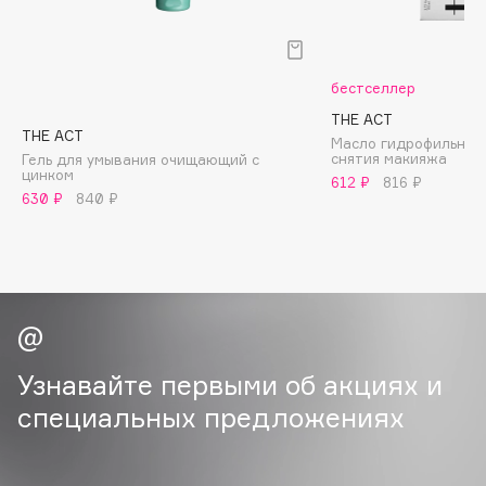
B
Babor
бестселлер
Baffy
THE ACT
Balmain Hair Couture
ЭКСКЛЮЗИВ
THE ACT
Масло гидрофильное
Banderas
снятия макияжа
Гель для умывания очищающий с
цинком
612 ₽
816 ₽
Basicare
630 ₽
840 ₽
Batiste
Beauty Bomb
Beauty Pati
Beautyblades
НОВИНКА
beautyblender
Bebble
Узнавайте первыми об акциях и
Beverly Hills Polo Club
специальных предложениях
Biodance
Bioderma