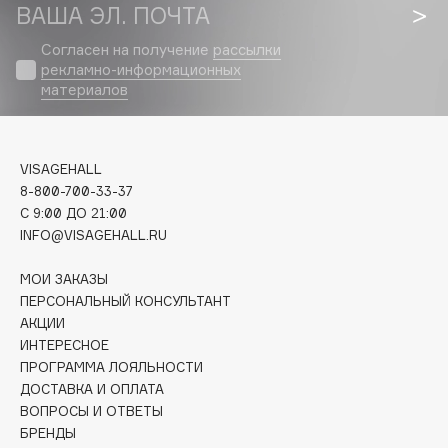
Biomed
ВАША ЭЛ. ПОЧТА
Biorepair
Согласен на получение
рассылки
Blanx
рекламно-информационных
материалов
Blistex
BLOME
Boadicea The Victorious
VISAGEHALL
Bobbi Brown
8-800-700-33-37
BOOMSHOP
C 9:00 ДО 21:00
BORK
INFO@VISAGEHALL.RU
Brunello Cucinelli
МОИ ЗАКАЗЫ
Bvlgari
ПЕРСОНАЛЬНЫЙ КОНСУЛЬТАНТ
by TERRY
АКЦИИ
BY WISHTREND
ИНТЕРЕСНОЕ
ПРОГРАММА ЛОЯЛЬНОСТИ
Byredo
ДОСТАВКА И ОПЛАТА
ВОПРОСЫ И ОТВЕТЫ
БРЕНДЫ
C