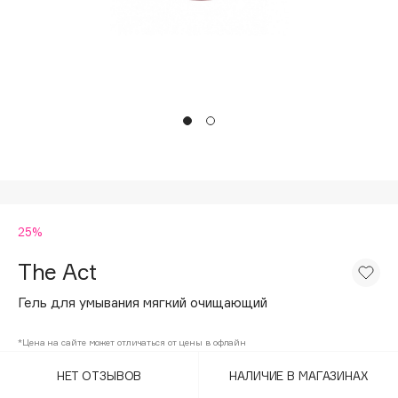
Подарки
Tom Ford
HFC
Для дома
Angiopharm
Техника
KIKO Milano
Estée Lauder
Clarins
0 - 9
25%
100BON
22|11
The Act
Гель для умывания мягкий очищающий
A
*Цена на сайте может отличаться от цены в офлайн
Acqua di Parma
НЕТ ОТЗЫВОВ
НАЛИЧИЕ В МАГАЗИНАХ
Acque di Italia