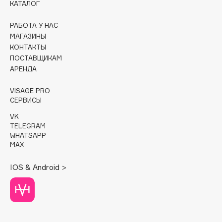
КАТАЛОГ
Cadence
РАБОТА У НАС
Capelli Dorati
МАГАЗИНЫ
Carbon Theory
КОНТАКТЫ
ПОСТАВЩИКАМ
Carmex
АРЕНДА
Carolina Herrera
Catrice
VISAGE PRO
СЕРВИСЫ
Celimax
Cettua
VK
TELEGRAM
Chupa Chups
WHATSAPP
Clarette
MAX
Clarins
IOS & Android >
Clarins Precious
Clinique
Clive Christian
Club De Nuit