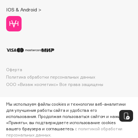
Deonica
IOS & Android >
Dessange
Dior
Divage
Dolce & Gabbana
Dolomit
Dorco
DP Daily Perfection
Оферта
Dr. Vranjes Firenze
Политика обработки персональных данных
Dr.Althea
ООО «Визаж косметикс» Все права защищены
Dr.Ceuracle
Dr.Jart+
Мы используем файлы cookies и технологии веб-аналитики
DSD de Luxe
для улучшения работы сайта и удобства его
Dyson
использования. Продолжая пользоваться сайтом и нажимая
«Принять», вы подтверждаете использование cookies
вашего браузера и соглашаетесь
с политикой обработки
персональных данных.
ДОБАВИТЬ В КОРЗИНУ
417 ₽
490 ₽