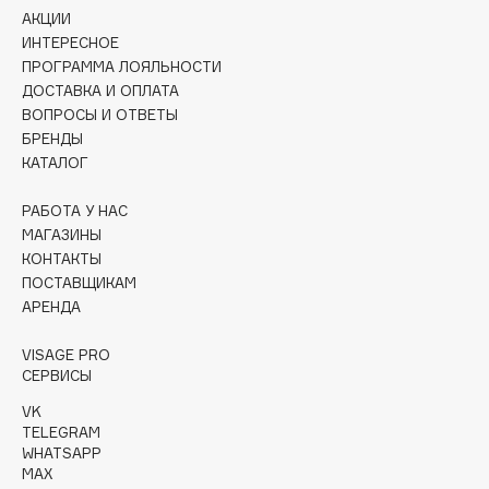
Collagenina
АКЦИИ
Consly
ИНТЕРЕСНОЕ
ПРОГРАММА ЛОЯЛЬНОСТИ
Corimo
ДОСТАВКА И ОПЛАТА
CosRX
ВОПРОСЫ И ОТВЕТЫ
Cottolina
БРЕНДЫ
КАТАЛОГ
Crescina
Cunzite
РАБОТА У НАС
Curaprox
МАГАЗИНЫ
КОНТАКТЫ
ПОСТАВЩИКАМ
D
АРЕНДА
d'Alba
VISAGE PRO
СЕРВИСЫ
DABO
VK
DARLING*
TELEGRAM
Darphin
WHATSAPP
Davines
MAX