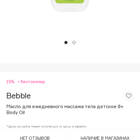
Подарки
Tom Ford
HFC
Для дома
Angiopharm
Техника
KIKO Milano
Estée Lauder
Clarins
0 - 9
15%
бестселлер
100BON
22|11
Bebble
Масло для ежедневного массажа тела детское 0+
A
Body Oil
Acqua di Parma
*Цена на сайте может отличаться от цены в офлайн
Acque di Italia
НЕТ ОТЗЫВОВ
НАЛИЧИЕ В МАГАЗИНАХ