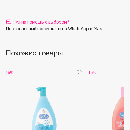
Apagard
Aravia Professional
Нужна помощь с выбором?
Arcadia
Персональный консультант в WhatsApp и Max
Archetype
Architect Demidoff
ARIVE MAKEUP
Похожие товары
Art&Fact
Art-Visage
Artdeco
15%
15%
Astra
Atelier Rebul
Augustinus Bader
Aveda
Avene