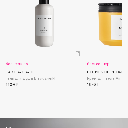
Biomed
Biorepair
Blanx
Blistex
BLOME
Boadicea The Victorious
Bobbi Brown
BOOMSHOP
бестселлер
бестселлер
BORK
LAB FRAGRANCE
POEMES DE PROVEN
Brunello Cucinelli
Гель для душа Black sheikh
Крем для тела Aman
Bvlgari
1100 ₽
1970 ₽
by TERRY
BY WISHTREND
Byredo
C