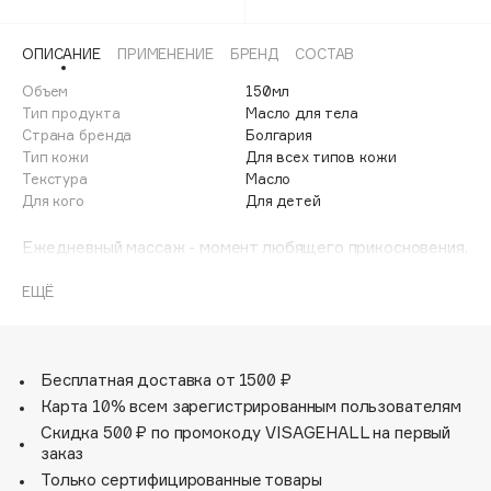
Adele for you
Финал лета
Advante
ЭКСКЛЮЗИВ
ОПИСАНИЕ
ПРИМЕНЕНИЕ
БРЕНД
СОСТАВ
1 АВГ - 31 АВГ
Aesop
Объем
150мл
Age Stop
Тип продукта
Масло для тела
ЭКСКЛЮЗИВ
Страна бренда
Болгария
AHFA Cosmetics
Тип кожи
Для всех типов кожи
Ajmal
Текстура
Масло
Для кого
Для детей
Alix Avien
Allies of Skin
Ежедневный массаж - момент любящего прикосновения,
AMAN
который укрепляет связь между мамой и малышом.
Массаж с маслом Bebble согревает кожу малыша,
ЕЩЁ
Amina Daudova Brushes
стимулирует кровообращение и ускоряет обмен
Amouage
веществ. Легкая прозрачная текстура дает ощущение
чистоты и свежести, а масло ромашки сохраняет кожу
Amuleto Di Casa
мягкой и гладкой. Маслом можно постепенно удалять
Бесплатная доставка от 1500 ₽
Angiopharm
ЭКСКЛЮЗИВ
неприятные себорейные корочки на голове.
Карта 10% всем зарегистрированным пользователям
Annbeauty
Скидка 500 ₽ по промокоду VISAGEHALL на первый
заказ
Anua
Только сертифицированные товары
Apadent