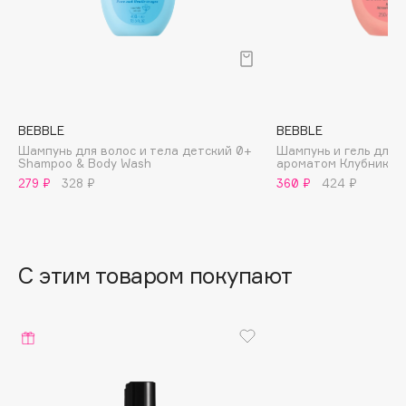
B
Babor
Baffy
Balmain Hair Couture
ЭКСКЛЮЗИВ
Banderas
BEBBLE
BEBBLE
Шампунь для волос и тела детский 0+
Шампунь и гель для 
Basicare
Shampoo & Body Wash
ароматом Клубники 1
Batiste
279 ₽
328 ₽
360 ₽
424 ₽
Beauty Bomb
Beauty Pati
Beautyblades
НОВИНКА
С этим товаром покупают
beautyblender
Bebble
Beverly Hills Polo Club
Biodance
Bioderma