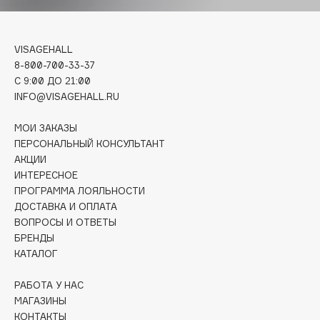
Deonica
Dessange
VISAGEHALL
Dior
8-800-700-33-37
Divage
C 9:00 ДО 21:00
Dolce & Gabbana
INFO@VISAGEHALL.RU
Dolomit
МОИ ЗАКАЗЫ
Dorco
ПЕРСОНАЛЬНЫЙ КОНСУЛЬТАНТ
DP Daily Perfection
АКЦИИ
Dr. Vranjes Firenze
ИНТЕРЕСНОЕ
ПРОГРАММА ЛОЯЛЬНОСТИ
Dr.Althea
ДОСТАВКА И ОПЛАТА
Dr.Ceuracle
ВОПРОСЫ И ОТВЕТЫ
Dr.Jart+
БРЕНДЫ
DSD de Luxe
КАТАЛОГ
Dyson
РАБОТА У НАС
МАГАЗИНЫ
КОНТАКТЫ