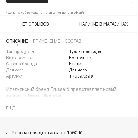
Adele for you
Финал лета
Advante
*Цена на сайте может отличаться от цены в офлайн
ЭКСКЛЮЗИВ
1 АВГ - 31 АВГ
Aesop
НЕТ ОТЗЫВОВ
НАЛИЧИЕ В МАГАЗИНАХ
Age Stop
ЭКСКЛЮЗИВ
AHFA Cosmetics
ОПИСАНИЕ
ПРИМЕНЕНИЕ
СОСТАВ
Ajmal
Тип продукта
Туалетная вода
Вид аромата
Восточные
Alix Avien
Страна бренда
Италия
Allies of Skin
Для кого
Для него
AMAN
Артикул
TRU80X000
Amina Daudova Brushes
Итальянский бренд Trussard представляет новый
Amouage
аромат Riflesso Blue Vibe.
Amuleto Di Casa
Главная тема - творчество как оружие и убежище для
свободной души, которая, тем не менее, способна
ЕЩЁ
Angiopharm
ЭКСКЛЮЗИВ
соблюдать суровую дисциплину в повседневной жизни.
Annbeauty
Именно поэтому мастер парфюмерии Вероника Найберг
написала ольфакторную партитуру с удивительными
Anua
ингредиентами, такими как эфирное масло даваны,
Бесплатная доставка от 1500 ₽
Apadent