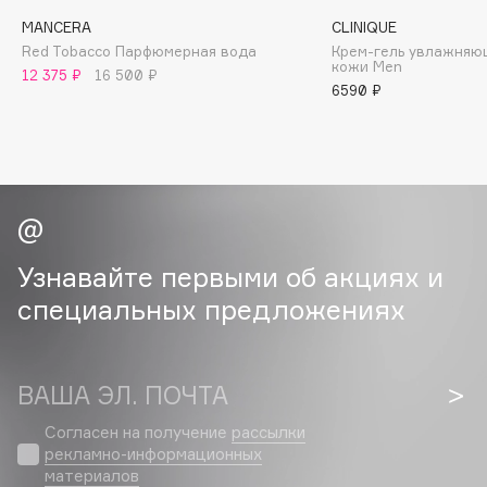
Collagenina
MANCERA
CLINIQUE
Consly
Red Tobacco Парфюмерная вода
Крем-гель увлажняю
кожи Men
Corimo
12 375 ₽
16 500 ₽
6590 ₽
CosRX
Cottolina
Crescina
Cunzite
Curaprox
Узнавайте первыми об акциях и
D
специальных предложениях
d'Alba
DABO
ВАША ЭЛ. ПОЧТА
DARLING*
Согласен на получение
рассылки
Darphin
рекламно-информационных
материалов
Davines