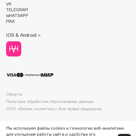
VK
Deonica
TELEGRAM
Dessange
WHATSAPP
MAX
Dior
Divage
IOS & Android >
Dolce & Gabbana
Dolomit
Dorco
DP Daily Perfection
Dr. Vranjes Firenze
Dr.Althea
Dr.Ceuracle
Оферта
Dr.Jart+
Политика обработки персональных данных
DSD de Luxe
ООО «Визаж косметикс» Все права защищены
Dyson
Мы используем файлы cookies и технологии веб-аналитики
для улучшения работы сайта и удобства его