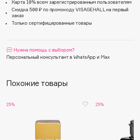
яркой индивидуальностью.
Карта 10% всем зарегистрированным пользователям
Ингредиенты высочайшего качества (натуральные
Apagard
Скидка 500 ₽ по промокоду VISAGEHALL на первый
ингредиенты Orpur®) создают чувство уверенности.
заказ
Aravia Professional
Мужественный, современный аромат, который идеально
Только сертифицированные товары
Arcadia
подходит к стилю Trussardi.
Archetype
Trussardi Uomo – квинтэссенция элегантной
Architect Demidoff
мужественности.
Нужна помощь с выбором?
Аромат, столь же исключительный, как сам бренд
ARIVE MAKEUP
Trussardi.
Персональный консультант в WhatsApp и Max
Art&Fact
Art-Visage
Artdeco
Похожие товары
Astra
Atelier Rebul
Augustinus Bader
25%
25%
Aveda
Avene