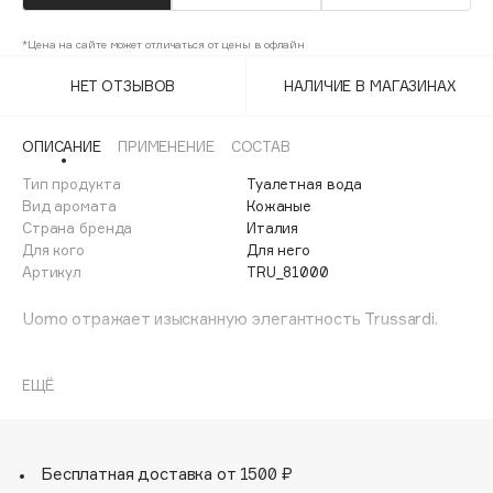
Adele for you
Финал лета
Advante
*Цена на сайте может отличаться от цены в офлайн
ЭКСКЛЮЗИВ
1 АВГ - 31 АВГ
Aesop
НЕТ ОТЗЫВОВ
НАЛИЧИЕ В МАГАЗИНАХ
Age Stop
ЭКСКЛЮЗИВ
AHFA Cosmetics
ОПИСАНИЕ
ПРИМЕНЕНИЕ
СОСТАВ
Ajmal
Тип продукта
Туалетная вода
Вид аромата
Кожаные
Alix Avien
Страна бренда
Италия
Allies of Skin
Для кого
Для него
AMAN
Артикул
TRU_81000
Amina Daudova Brushes
Uomo отражает изысканную элегантность Trussardi.
Amouage
Amuleto Di Casa
Мощные начальные ноты – итальянскя смесь лимона и
бергамота в сочетании с гальбаном, ведут к «сердцу»
ЕЩЁ
Angiopharm
ЭКСКЛЮЗИВ
аромата с акцентами фиалки и герани.
Annbeauty
Шалфей добавляет оттенок утонченности, который
усиливает роскошный аккорд кожи и пьянящих пачулей.
Anua
Этот изумительный штрих наделяет аромат теплотой и
Бесплатная доставка от 1500 ₽
Apadent