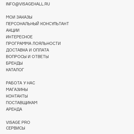
Collagenina
INFO@VISAGEHALL.RU
Consly
МОИ ЗАКАЗЫ
Corimo
ПЕРСОНАЛЬНЫЙ КОНСУЛЬТАНТ
CosRX
АКЦИИ
ИНТЕРЕСНОЕ
Cottolina
ПРОГРАММА ЛОЯЛЬНОСТИ
Crescina
ДОСТАВКА И ОПЛАТА
Cunzite
ВОПРОСЫ И ОТВЕТЫ
Curaprox
БРЕНДЫ
КАТАЛОГ
D
РАБОТА У НАС
МАГАЗИНЫ
КОНТАКТЫ
d'Alba
ПОСТАВЩИКАМ
DABO
АРЕНДА
DARLING*
Darphin
VISAGE PRO
СЕРВИСЫ
Davines