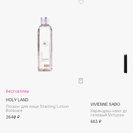
Biomed
Biorepair
Blanx
Blistex
BLOME
Boadicea The Victorious
Bobbi Brown
BOOMSHOP
BORK
Brunello Cucinelli
Bvlgari
бестселлер
by TERRY
HOLY LAND
BY WISHTREND
VIVIENNE SABO
Лосьон для лица Starting Lotion
Byredo
Boldcare
Карандаш-каял для г
гелевый Virtuose
2640 ₽
663 ₽
C