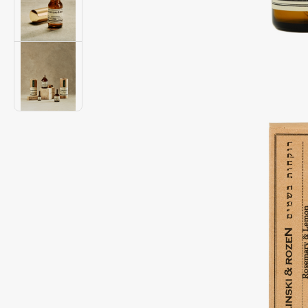
Подарки
0 - 9
Для дома
100BON
22|11
Техника
A
Acqua di Parma
Amina Daudova Brushes
Acque di Italia
Amouage
Adele for you
Amuleto Di Casa
Advante
Angiopharm
ЭКСКЛЮЗИВ
ЭКСКЛЮЗИВ
Aesop
Annbeauty
Age Stop
Anua
ЭКСКЛЮЗИВ
Apadent
AHFA Cosmetics
Apagard
Ajmal