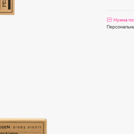
Aveda
Avene
Нужна по
Персональны
Boadicea The Victorious
Bobbi Brown
BOOMSHOP
BORK
Brunello Cucinelli
Bvlgari
by TERRY
BY WISHTREND
Byredo