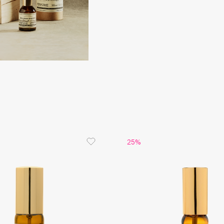
Etude organix
Eva Mosaic
Ex Nihilo
EXOARI L
Fragrance Du Bois
25%
Frederic Malle
Frudia
Funny Organix