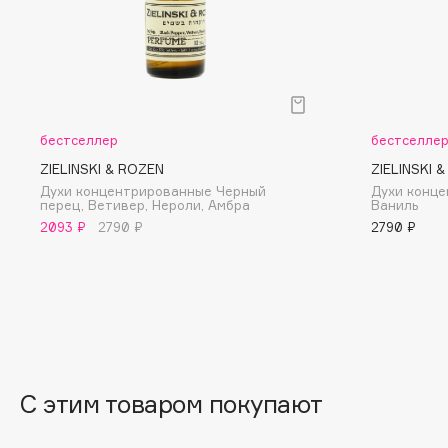
G
Garnier
Giardino Magico
Gecko
Gillette
Geltek
Givenchy
бестселлер
бестселле
Genosys
Global Keratin
ЭКСКЛЮЗИВ
ZIELINSKI & ROZEN
ZIELINSKI 
Global White
Geomar
Духи концентрированные Черный
Духи конц
перец, Ветивер, Нероли, Амбра
Ваниль
2093 ₽
2790 ₽
2790 ₽
H
Hadat Cosmetics
HELIBEAUTY
Hamis
Hempz
Hapica
HFC
С этим товаром покупают