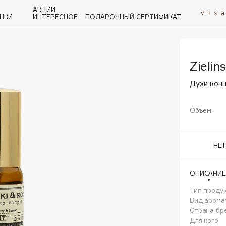
АКЦИИ
НКИ
ИНТЕРЕСНОЕ
ПОДАРОЧНЫЙ СЕРТИФИКАТ
Zielin
P
Q
R
S
T
U
V
W
Y
Z
А - Я
Духи кон
Объем
Angiopharm
НЕ
KIKO Milano
Estée Lauder
ОПИСАНИЕ
Clarins
Тип проду
Вид арома
Страна бр
Для кого