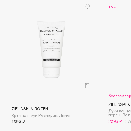
15%
I
I Love My Hair
INGLOT
Iceberg
Initio
Icon Skin
Insight Professional
Influence Beauty
Institut Esthederm
J
бестселле
James Read
Janeke
ZIELINSKI 
Jan Marini
Jimmy Choo
ZIELINSKI & ROZEN
ЭКСКЛЮЗИВ
Духи конц
перец, Вет
Крем для рук Розмарин, Лимон
JMsolution
Jane Iredale
2093 ₽
27
1690 ₽