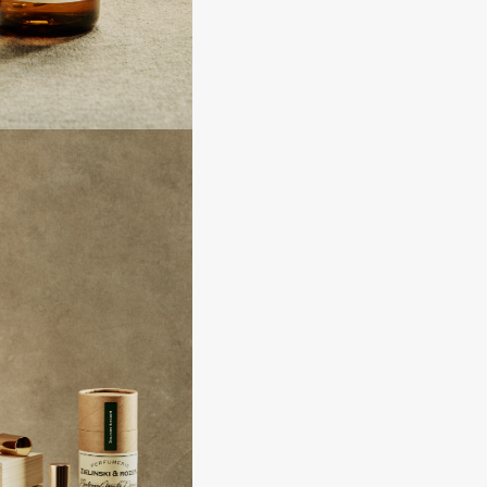
Dr.Althea
Dr.Ceuracle
Dr.Jart+
DSD de Luxe
Dyson
Estrâde
Estée Lauder
Etat Pur
Etude House