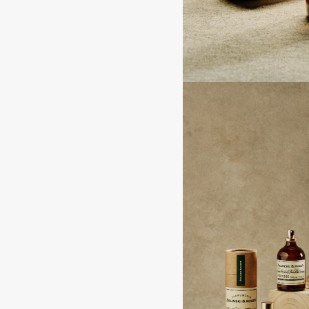
D
d'Alba
Dior
DABO
Divage
DARLING*
Dolce & Gabbana
Darphin
Dolomit
Davines
Dorco
Deonica
DP Daily Perfection
Dessange
Dr. Vranjes Firenze
E
Eat My
Ella Bartsueva Brushes
Ecolatier
EMBRACE Haircare
Ecotools
Emmanuelle Jane
EGIA
Enough