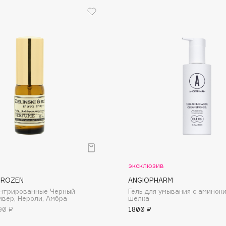
Institute Estelare
Instytutum
invisibobble
IS Clinical
р
эксклюзив
Jo Malone London
& ROZEN
ANGIOPHARM
Juliette Has A Gun
ентрированные Черный
Гель для умывания с аминок
ивер, Нероли, Амбра
шелка
Juvena
90 ₽
1800 ₽