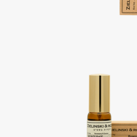
Aravia Professional
Alix Avien
Arcadia
Allies of Skin
Archetype
AMAN
B
Babor
beautyblender
Baffy
Bebble
Balmain Hair Couture
Beverly Hills Polo Club
ЭКСКЛЮЗИВ
Biodance
Banderas
Bioderma
Basicare
Biomed
Batiste
Biorepair
Beauty Bomb
Blanx
Beauty Pati
Blistex
Beautyblades
НОВИНКА