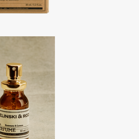
Consly
Corimo
CosRX
Cottolina
Crescina
Cunzite
Curaprox