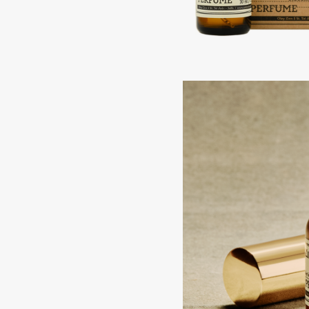
BLOME
C
Cadence
Chupa Chups
Capelli Dorati
Clarette
Carbon Theory
Clarins
Carmex
Clarins Precious
НОВИНКА
Carolina Herrera
Clinique
Catrice
Clive Christian
Celimax
Club De Nuit
Cettua
Collagenina