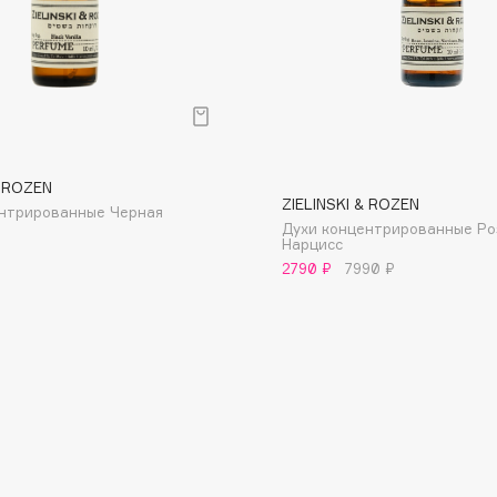
Gourmandise
Grace Day
Guerlain
р
Guess
& ROZEN
ZIELINSKI & ROZEN
ентрированные Черная
Духи концентрированные Ро
Нарцисс
2790 ₽
7990 ₽
Holika Holika
Holly Polly
Holy Land