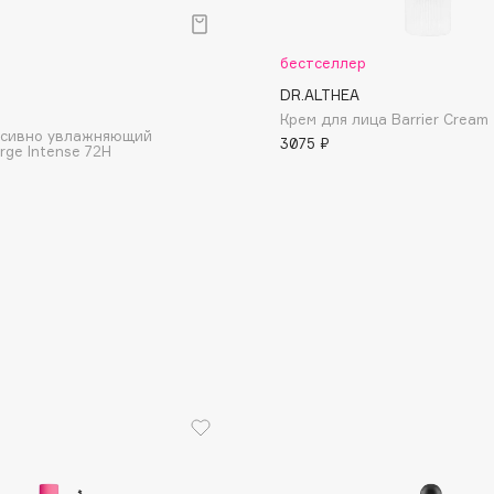
бестселлер
DR.ALTHEA
Крем для лица Barrier Cream
нсивно увлажняющий
3075 ₽
rge Intense 72H
Consly
Corimo
CosRX
Cottolina
Crescina
Cunzite
Curaprox