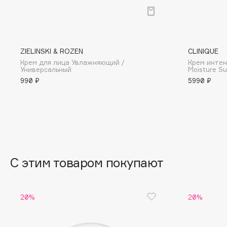
BLOME
ZIELINSKI & ROZEN
CLINIQUE
C
Крем для лица Увлажняющий /
Крем инте
Универсальный
Moisture Su
Cadence
Chupa Chups
990 ₽
5990 ₽
Capelli Dorati
Clarette
Carbon Theory
Clarins
Carmex
Clarins Precious
Carolina Herrera
Clinique
Catrice
Clive Christian
С этим товаром покупают
Celimax
Club De Nuit
Cettua
Collagenina
20%
20%