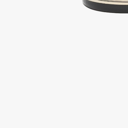
Подарки
0 - 9
Для дома
100BON
22|11
Техника
A
Acqua di Parma
Amina Daudova Brushes
Acque di Italia
Amouage
Adele for you
Amuleto Di Casa
Advante
Angiopharm
ЭКСКЛЮЗИВ
ЭКСКЛЮЗИВ
Aesop
Annbeauty
Age Stop
Anua
ЭКСКЛЮЗИВ
Apadent
AHFA Cosmetics
Apagard
Ajmal