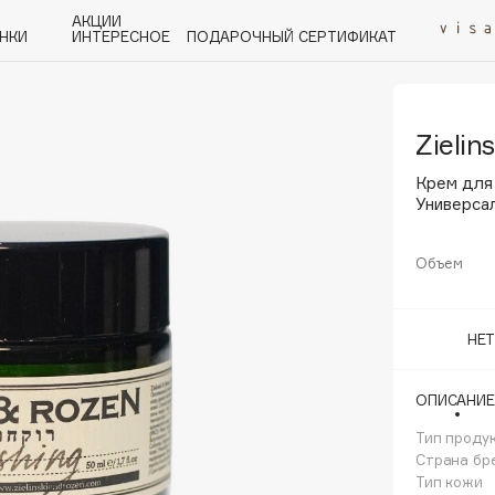
АКЦИИ
НКИ
ИНТЕРЕСНОЕ
ПОДАРОЧНЫЙ СЕРТИФИКАТ
Zielin
P
Q
R
S
T
U
V
W
Y
Z
А - Я
Крем для
Универса
Объем
Angiopharm
НЕ
KIKO Milano
Estée Lauder
ОПИСАНИЕ
Clarins
Тип проду
Страна бр
Тип кожи