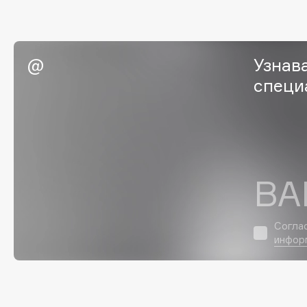
EGIA
EpilProfi
Eigshow
Erborian
Elemis
Essence
Узнав
Elian Russia
Essential Parfums Paris
специ
Elie Saab
Estrâde
F
ВА
FANE
Flipper
Farmstay
FLOEMA
Согла
Felce Azzurra
Floraïku
инфор
Fillerina
Forlle'd
ЭКСКЛЮЗИВ
Fiona Franchimon