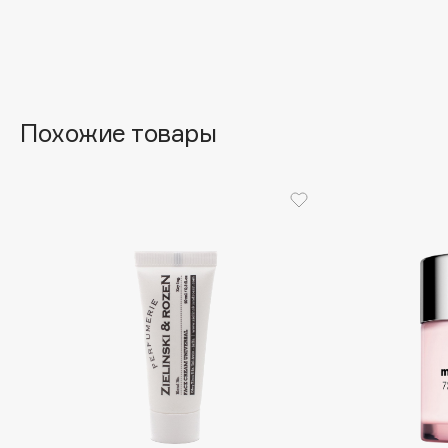
Aravia Professional
Alix Avien
Arcadia
Allies of Skin
Archetype
AMAN
Похожие товары
B
Babor
beautyblender
Baffy
Bebble
Balmain Hair Couture
Beverly Hills Polo Club
ЭКСКЛЮЗИВ
Biodance
Banderas
Bioderma
Basicare
Biomed
Batiste
Biorepair
Beauty Bomb
Blanx
Beauty Pati
Blistex
Beautyblades
НОВИНКА