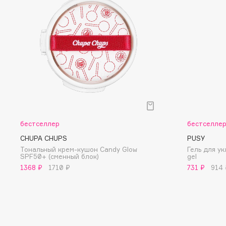
D
d'Alba
Dior
DABO
Divage
DARLING*
Dolce & Gabbana
Darphin
Dolomit
Davines
Dorco
Deonica
DP Daily Perfection
Dessange
Dr. Vranjes Firenze
бестселлер
бестселле
CHUPA CHUPS
PUSY
Тональный крем-кушон Candy Glow
Гель для ук
SPF50+ (сменный блок)
gel
E
1368 ₽
1710 ₽
731 ₽
914 
Eat My
Ella Bartsueva Brushes
Ecolatier
EMBRACE Haircare
Ecotools
Emmanuelle Jane
EGG
Enough