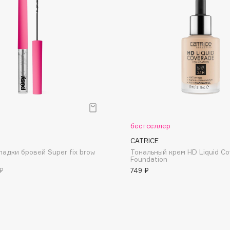
Dr.Althea
Dr.Ceuracle
Dr.Jart+
DSD de Luxe
Dyson
р
бестселлер
CATRICE
ладки бровей Super fix brow
Тональный крем HD Liquid Co
Foundation
₽
749 ₽
Estée Lauder
Etat Pur
Etude House
Etude organix