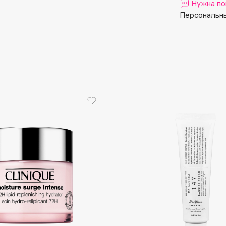
Aveda
Нужна по
Персональны
Avene
Boadicea The Victorious
Bobbi Brown
BOOMSHOP
BORK
Brunello Cucinelli
Bvlgari
by TERRY
BY WISHTREND
Byredo